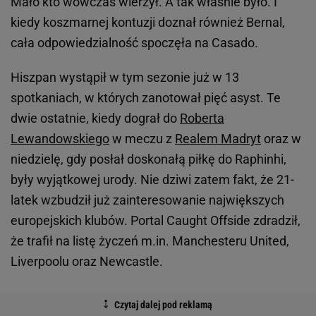
Mało kto wówczas wierzył. A tak właśnie było. I
kiedy koszmarnej kontuzji doznał również Bernal,
cała odpowiedzialność spoczęła na Casado.
Hiszpan wystąpił w tym sezonie już w 13
spotkaniach, w których zanotował pięć asyst. Te
dwie ostatnie, kiedy dograł do
Roberta
Lewandowskiego
w meczu z
Realem Madryt
oraz w
niedzielę, gdy posłał doskonałą piłkę do Raphinhi,
były wyjątkowej urody. Nie dziwi zatem fakt, że 21-
latek wzbudził już zainteresowanie największych
europejskich klubów. Portal Caught Offside zdradził,
że trafił na listę życzeń m.in. Manchesteru United,
Liverpoolu oraz Newcastle.