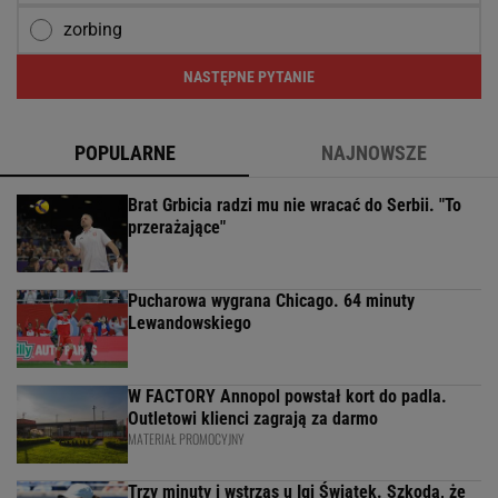
zorbing
NASTĘPNE PYTANIE
POPULARNE
NAJNOWSZE
Brat Grbicia radzi mu nie wracać do Serbii. "To
przerażające"
Pucharowa wygrana Chicago. 64 minuty
Lewandowskiego
W FACTORY Annopol powstał kort do padla.
Outletowi klienci zagrają za darmo
MATERIAŁ PROMOCYJNY
Trzy minuty i wstrząs u Igi Świątek. Szkoda, że