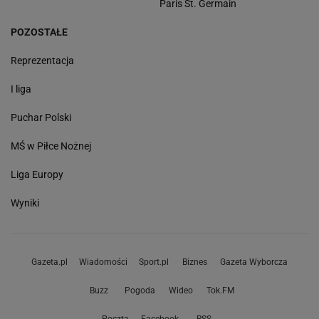
Paris St. Germain
POZOSTAŁE
Reprezentacja
I liga
Puchar Polski
MŚ w Piłce Nożnej
Liga Europy
Wyniki
Gazeta.pl
Wiadomości
Sport.pl
Biznes
Gazeta Wyborcza
Buzz
Pogoda
Wideo
Tok.FM
Poczta
Facebook
RSS