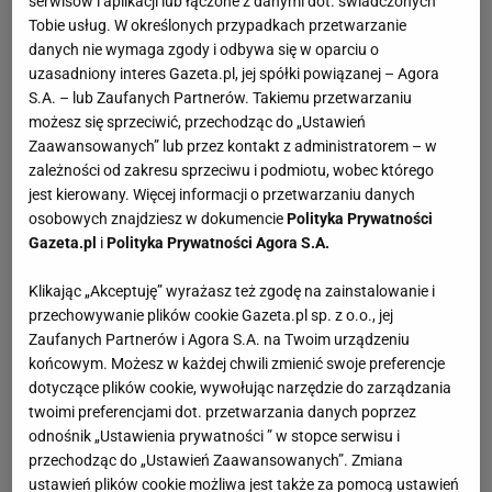
serwisów i aplikacji lub łączone z danymi dot. świadczonych
Tobie usług. W określonych przypadkach przetwarzanie
danych nie wymaga zgody i odbywa się w oparciu o
uzasadniony interes Gazeta.pl, jej spółki powiązanej – Agora
S.A. – lub Zaufanych Partnerów. Takiemu przetwarzaniu
możesz się sprzeciwić, przechodząc do „Ustawień
Zaawansowanych” lub przez kontakt z administratorem – w
zależności od zakresu sprzeciwu i podmiotu, wobec którego
jest kierowany. Więcej informacji o przetwarzaniu danych
osobowych znajdziesz w dokumencie
Polityka Prywatności
Gazeta.pl
i
Polityka Prywatności Agora S.A.
Klikając „Akceptuję” wyrażasz też zgodę na zainstalowanie i
przechowywanie plików cookie Gazeta.pl sp. z o.o., jej
Zaufanych Partnerów i Agora S.A. na Twoim urządzeniu
końcowym. Możesz w każdej chwili zmienić swoje preferencje
dotyczące plików cookie, wywołując narzędzie do zarządzania
twoimi preferencjami dot. przetwarzania danych poprzez
odnośnik „Ustawienia prywatności ” w stopce serwisu i
przechodząc do „Ustawień Zaawansowanych”. Zmiana
ustawień plików cookie możliwa jest także za pomocą ustawień