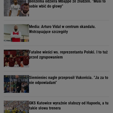
Benzema odziera Mbappe ze złudzeń. "Musi to
sobie wbić do głowy"
Media: Arturo Vidal w centrum skandalu.
Wstrząsające szczegóły
Fatalne wieści ws. reprezentanta Polski. I to tuż
przed zgrupowaniem
Siemieniec nagle przeprosił Vukovicia. "Ja za to
nie odpowiadam"
GKS Katowice wyraźnie słabszy od Hapoelu, a tu
takie słowa trenera