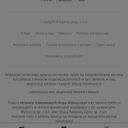
Copyright © Gazeta.pl sp. z o.o.
O Nas
Staże u nas
Reklama
Polityka prywatności
Wszystkie artykuły
Zasady korzystania z portalu
Zgłoś uwagi
Ustawienia prywatności
Właściciel niniejszego serwisu nie wyraża zgody na zwielokrotnianie ani inne
korzystanie z utworów rozpowszechnionych w tym serwisie, w celu
eksploracji tekstów i danych. Więcej informacji w
zastrzeżeniu dot. eksploracji tekstów i danych
Treści z
serwisów internetowych Grupy Wyborcza.pl
oraz serwisu tokfm.pl
prezentujemy w ramach komercyjnej współpracy z ich wydawcami:
Wyborcza sp. z o.o. oraz Grupą Radiową Agory sp. z o.o.
Wybrane treści z serwisu Sport.pl są dostępne po wykupieniu płatnej
subskrypcji