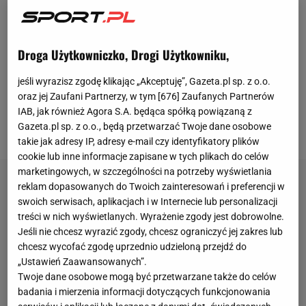
Casado zadebiutował w FC Barcelonie w listopadzie
2022 roku, kiedy zaliczył 23 minuty w meczu fazy
grupowej Ligi Mistrzów z Viktorią Pilzno. Na kolejne
Droga Użytkowniczko, Drogi Użytkowniku,
spotkanie czekał jednak blisko rok, natomiast w La
jeśli wyrazisz zgodę klikając „Akceptuję”, Gazeta.pl sp. z o.o.
Liga pierwszy występ zanotował dopiero w marcu z
oraz jej Zaufani Partnerzy, w tym [
676
] Zaufanych Partnerów
Atletico Madryt
. Podczas kadencji Xaviego jego
IAB, jak również Agora S.A. będąca spółką powiązaną z
Gazeta.pl sp. z o.o., będą przetwarzać Twoje dane osobowe
łączny bilans w lidze wyniósł zaledwie 13 minut.
takie jak adresy IP, adresy e-mail czy identyfikatory plików
cookie lub inne informacje zapisane w tych plikach do celów
marketingowych, w szczególności na potrzeby wyświetlania
reklam dopasowanych do Twoich zainteresowań i preferencji w
swoich serwisach, aplikacjach i w Internecie lub personalizacji
treści w nich wyświetlanych. Wyrażenie zgody jest dobrowolne.
Jeśli nie chcesz wyrazić zgody, chcesz ograniczyć jej zakres lub
chcesz wycofać zgodę uprzednio udzieloną przejdź do
„Ustawień Zaawansowanych”.
Twoje dane osobowe mogą być przetwarzane także do celów
badania i mierzenia informacji dotyczących funkcjonowania