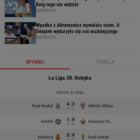
Roig tego nie widział
SUBSKRYPCJA
Wpadka z Abramowicz wywołała szum. U
Świątek wydarzyło się coś ważniejszego
SUBSKRYPCJA
WYNIKI
TABELA
La Liga 38. Kolejka
Sobota, 23 Maja
4 : 2
Real Madryt
Athletic Bilbao
2 : 1
1 : 0
Getafe
Osasuna Pampeluna
0 : 0
3 : 0
Mallorca
Real Oviedo
1 : 0