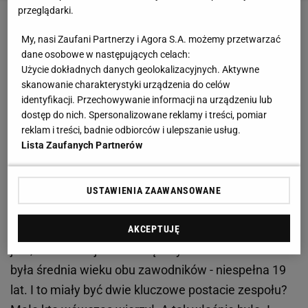
przeglądarki.
Zobacz wideo
Nowy projekt maratonów „Złota Seria
My, nasi Zaufani Partnerzy i Agora S.A. możemy przetwarzać
42" wystartuje w 2025 roku. Marek Tronina
dane osobowe w następujących celach:
Użycie dokładnych danych geolokalizacyjnych. Aktywne
zapowiada
skanowanie charakterystyki urządzenia do celów
identyfikacji. Przechowywanie informacji na urządzeniu lub
Odkrycie Flicka na liście życzeń angielskich
dostęp do nich. Spersonalizowane reklamy i treści, pomiar
reklam i treści, badnie odbiorców i ulepszanie usług.
gigantów. Cena za Casado wzrosła o 500 procent
Lista Zaufanych Partnerów
Kontuzje Frenkiego de Jonga, Gaviego oraz Ilkaya
Guendogana sprawiły, że na początku sezonu Hansi
USTAWIENIA ZAAWANSOWANE
Flick sensacyjnie postawił na duet Marc Bernal -
Marc Casado. Niektórzy się dziwili, kto to w ogóle
AKCEPTUJĘ
jest, natomiast jeszcze większym zaskoczeniem
była średnia wieku obu zawodników - niespełna 19
lat. I to miały być dwie kluczowe postacie zespołu?