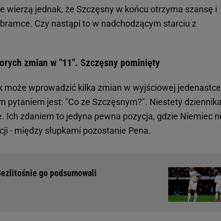
ice wierzą jednak, że Szczęsny w końcu otrzyma szansę i
 bramce. Czy nastąpi to w nadchodzącym starciu z
porych zmian w "11". Szczęsny pominięty
ick może wprowadzić kilka zmian w wyjściowej jedenastce
m pytaniem jest: "Co ze Szczęsnym?". Niestety dziennik
e. Ich zdaniem to jedyna pewna pozycja, gdzie Niemiec n
i - między słupkami pozostanie Pena.
Bezlitośnie go podsumowali