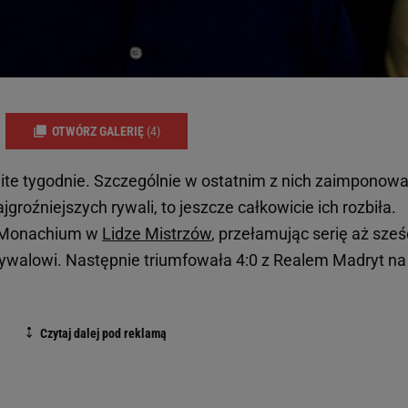
OTWÓRZ GALERIĘ
(4)
te tygodnie. Szczególnie w ostatnim z nich zaimponowa
groźniejszych rywali, to jeszcze całkowicie ich rozbiła.
n Monachium w
Lidze Mistrzów
, przełamując serię aż sześ
rywalowi. Następnie triumfowała 4:0 z Realem Madryt na