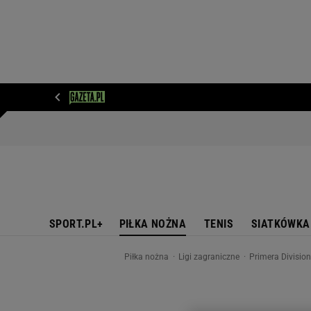
WIADOMOŚCI
NEXT
SPORT
PLOTEK
D
SPORT.PL+
PIŁKA NOŻNA
TENIS
SIATKÓWKA
Piłka nożna
Ligi zagraniczne
Primera Divisio