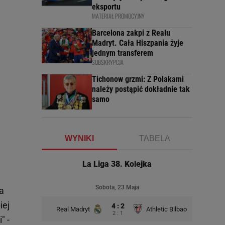
eksportu
MATERIAŁ PROMOCYJNY
Barcelona zakpi z Realu
Madryt. Cała Hiszpania żyje
jednym transferem
SUBSKRYPCJA
Tichonow grzmi: Z Polakami
należy postąpić dokładnie tak
samo
WYNIKI
TABELA
La Liga 38. Kolejka
Sobota, 23 Maja
a
iej
4 : 2
Real Madryt
Athletic Bilbao
2 : 1
" -