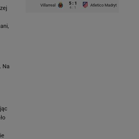
5 : 1
Villarreal
Atletico Madryt
zej
4 : 1
ani,
. Na
jąc
ło
ie