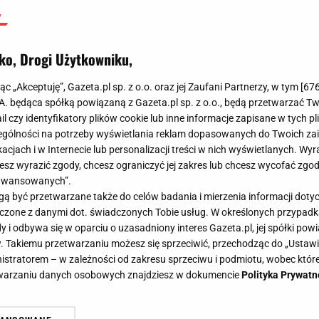
ko, Drogi Użytkowniku,
jąc „Akceptuję”, Gazeta.pl sp. z o.o. oraz jej Zaufani Partnerzy, w tym [
67
.A. będąca spółką powiązaną z Gazeta.pl sp. z o.o., będą przetwarzać T
ail czy identyfikatory plików cookie lub inne informacje zapisane w tych p
gólności na potrzeby wyświetlania reklam dopasowanych do Twoich zain
acjach i w Internecie lub personalizacji treści w nich wyświetlanych. Wyr
cesz wyrazić zgody, chcesz ograniczyć jej zakres lub chcesz wycofać zgo
aawansowanych”.
 być przetwarzane także do celów badania i mierzenia informacji dot
 łączone z danymi dot. świadczonych Tobie usług. W określonych przypad
i odbywa się w oparciu o uzasadniony interes Gazeta.pl, jej spółki powi
. Takiemu przetwarzaniu możesz się sprzeciwić, przechodząc do „Ust
nistratorem – w zależności od zakresu sprzeciwu i podmiotu, wobec które
etwarzaniu danych osobowych znajdziesz w dokumencie
Polityka Prywatn