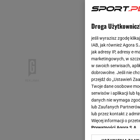
Droga Użytkownicz
jeśli wyrazisz zgodę klika
IAB, jak również Agora S
jak adresy IP, adresy e-m
marketingowych, w szcze
w swoich serwisach, aplik
dobrowolne. Jeśli nie ch
przejdź do „Ustawień Z
Twoje dane osobowe mogą
serwisów i aplikacji lub
danych nie wymaga zgody 
lub Zaufanych Partnerów
lub przez kontakt z admi
Więcej informacji o prz
Prywatności Agora S.A.