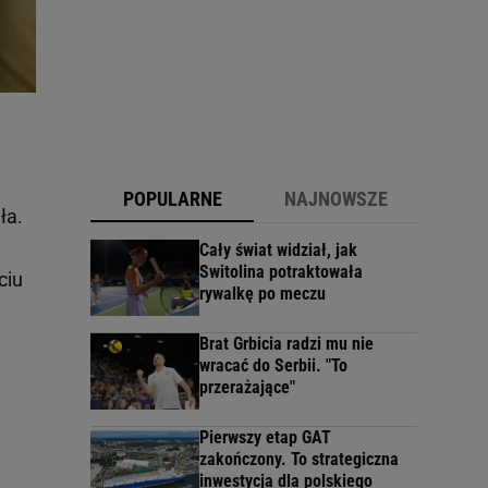
POPULARNE
NAJNOWSZE
ła.
Cały świat widział, jak
Switolina potraktowała
ciu
rywalkę po meczu
Brat Grbicia radzi mu nie
wracać do Serbii. "To
przerażające"
Pierwszy etap GAT
zakończony. To strategiczna
inwestycja dla polskiego