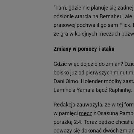
"Tam, gdzie nie planuje się żadne
odsłonie starcia na Bernabeu, al
prasowej pochwalił go sam Flick.
że gra w kolejnych meczach pozwo
Zmiany w pomocy i ataku
Gdzie więc dojdzie do zmian? Dzi
boisko już od pierwszych minut 
Dani Olmo. Holender mógłby zastą
Lamine'a Yamala bądź Raphinhę.
Redakcja zauważyła, że w tej for
w pamięci
mecz
z Osasuną Pampe
porażką 2:4. Teraz będzie chciał 
odważy się dokonać dwóch zmian, c