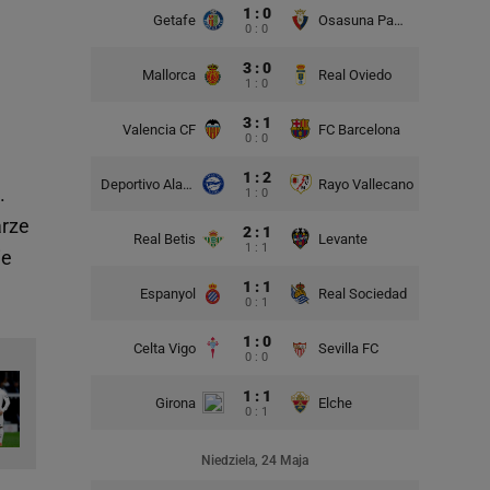
1 : 0
Getafe
Osasuna Pampeluna
0 : 0
3 : 0
Mallorca
Real Oviedo
1 : 0
3 : 1
Valencia CF
FC Barcelona
0 : 0
1 : 2
Deportivo Alaves
Rayo Vallecano
.
1 : 0
arze
2 : 1
Real Betis
Levante
1 : 1
ie
1 : 1
Espanyol
Real Sociedad
0 : 1
1 : 0
Celta Vigo
Sevilla FC
0 : 0
1 : 1
Girona
Elche
0 : 1
Niedziela, 24 Maja