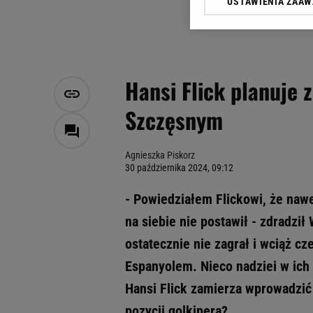
USTAWIENIA ZAA
Klikając „Akceptuję” wyra
Zaufanych Partnerów i A
dotyczące plików cookie,
odnośnik „Ustawienia pr
plików cookie możliwa je
Hansi Flick planuje 
My, nasi Zaufani Partne
Szczęsnym
Użycie dokładnych danych
Przechowywanie informacji
badnie odbiorców i uleps
Agnieszka Piskorz
30 października 2024, 09:12
- Powiedziałem Flickowi, że naw
na siebie nie postawił - zdradzi
ostatecznie nie zagrał i wciąż cz
Espanyolem. Nieco nadziei w ich 
Hansi Flick zamierza wprowadzić 
pozycji golkipera?