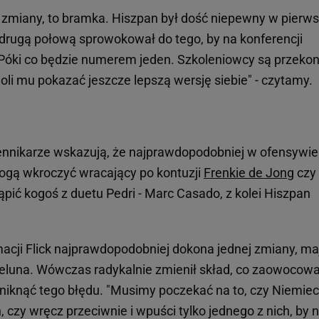
j zmiany, to bramka. Hiszpan był dość niepewny w pierws
e drugą połową sprowokował do tego, by na konferencji
 Póki co będzie numerem jeden. Szkoleniowcy są przekon
li mu pokazać jeszcze lepszą wersję siebie" - czytamy.
ennikarze wskazują, że najprawdopodobniej w ofensywie
mogą wkroczyć wracający po kontuzji
Frenkie de Jong
czy
pić kogoś z duetu Pedri - Marc Casado, z kolei Hiszpan
macji Flick najprawdopodobniej dokona jednej zmiany, ma
luna. Wówczas radykalnie zmienił skład, co zaowocowa
uniknąć tego błędu. "Musimy poczekać na to, czy Niemiec
zy wręcz przeciwnie i wpuści tylko jednego z nich, by n