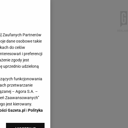
6
] Zaufanych Partnerów
woje dane osobowe takie
likach do celów
teresowań i preferencji
ażenie zgody jest
dę uprzednio udzieloną
yczących funkcjonowania
kach przetwarzanie
ązanej – Agora S.A. –
awień Zaawansowanych”
go jest kierowany.
ości Gazeta.pl
i
Polityka