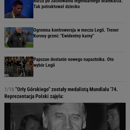
Burza po zachowaniu legendarnego bramkarza.
Tak potraktował dziecko
Ogromna kontrowersja w meczu Legii. Trener
Korony grzmi: "Ewidentny karny"
Papszun dostanie nowego napastnika. Oto
wybór Legii
1/16
"Orły Górskiego" zostały medalistą Mundialu '74.
Reprezentacja Polski zajęła: