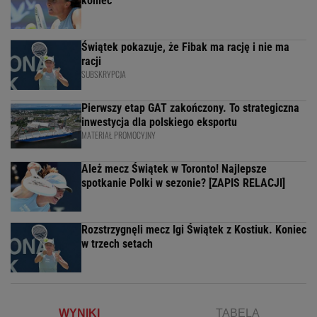
koniec
Świątek pokazuje, że Fibak ma rację i nie ma
racji
SUBSKRYPCJA
Pierwszy etap GAT zakończony. To strategiczna
inwestycja dla polskiego eksportu
MATERIAŁ PROMOCYJNY
Ależ mecz Świątek w Toronto! Najlepsze
spotkanie Polki w sezonie? [ZAPIS RELACJI]
Rozstrzygnęli mecz Igi Świątek z Kostiuk. Koniec
w trzech setach
WYNIKI
TABELA