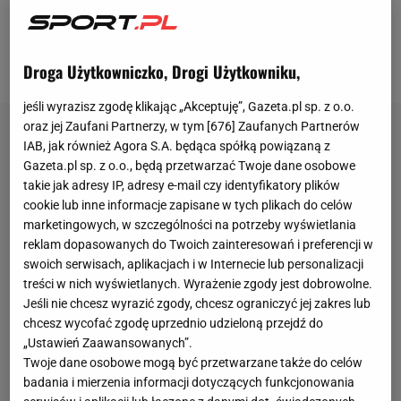
dobitnie to potwierdził.
Jak trzeba było, to i w
obronie pomógł - pisał Dawid Szymczak, dziennikarz
Sport.pl.
Droga Użytkowniczko, Drogi Użytkowniku,
jeśli wyrazisz zgodę klikając „Akceptuję”, Gazeta.pl sp. z o.o.
oraz jej Zaufani Partnerzy, w tym [
676
] Zaufanych Partnerów
IAB, jak również Agora S.A. będąca spółką powiązaną z
Gazeta.pl sp. z o.o., będą przetwarzać Twoje dane osobowe
takie jak adresy IP, adresy e-mail czy identyfikatory plików
cookie lub inne informacje zapisane w tych plikach do celów
marketingowych, w szczególności na potrzeby wyświetlania
reklam dopasowanych do Twoich zainteresowań i preferencji w
swoich serwisach, aplikacjach i w Internecie lub personalizacji
treści w nich wyświetlanych. Wyrażenie zgody jest dobrowolne.
Jeśli nie chcesz wyrazić zgody, chcesz ograniczyć jej zakres lub
chcesz wycofać zgodę uprzednio udzieloną przejdź do
„Ustawień Zaawansowanych”.
Twoje dane osobowe mogą być przetwarzane także do celów
badania i mierzenia informacji dotyczących funkcjonowania