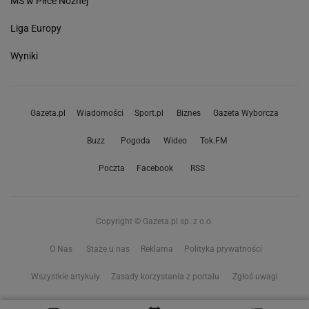
MŚ w Piłce Nożnej
Liga Europy
Wyniki
Gazeta.pl
Wiadomości
Sport.pl
Biznes
Gazeta Wyborcza
Buzz
Pogoda
Wideo
Tok.FM
Poczta
Facebook
RSS
Copyright © Gazeta.pl sp. z o.o.
O Nas
Staże u nas
Reklama
Polityka prywatności
Wszystkie artykuły
Zasady korzystania z portalu
Zgłoś uwagi
Ustawienia prywatności