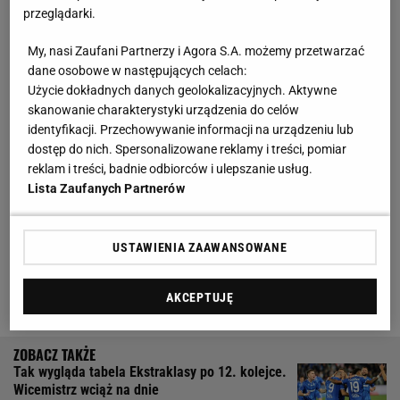
Niemcy zauważyli wyczyn Roberta
przeglądarki.
Lewandowskiego
My, nasi Zaufani Partnerzy i Agora S.A. możemy przetwarzać
dane osobowe w następujących celach:
Robert Lewandowski dzięki dwóm trafieniom z
Użycie dokładnych danych geolokalizacyjnych. Aktywne
skanowanie charakterystyki urządzenia do celów
Sevillą znów przeszedł do historii
sportu
. Dla 36-
identyfikacji. Przechowywanie informacji na urządzeniu lub
letniego piłkarza były to gole numer 365 i 366
dostęp do nich. Spersonalizowane reklamy i treści, pomiar
zdobyte w meczach pięciu najlepszych europejskich
reklam i treści, badnie odbiorców i ulepszanie usług.
Lista Zaufanych Partnerów
ligach (Anglia, Francja, Hiszpania, Niemcy, Włochy).
Tym samym wyprzedził legendarnego niemieckiego
napastnika Gerda Muellera i awansował na trzecie
USTAWIENIA ZAAWANSOWANE
miejsce w zestawieniu największej liczby bramek w
meczach lig Top 5.
AKCEPTUJĘ
Tak wygląda tabela Ekstraklasy po 12. kolejce.
Wicemistrz wciąż na dnie