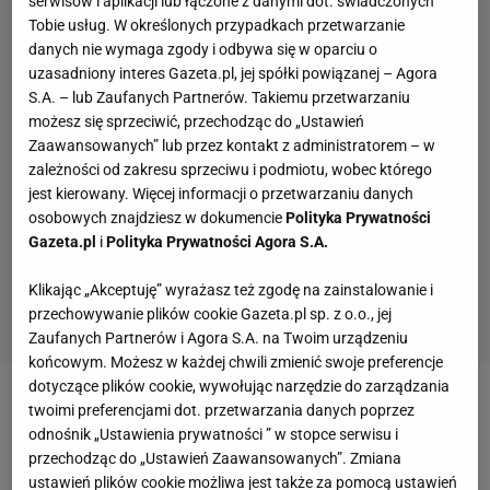
serwisów i aplikacji lub łączone z danymi dot. świadczonych
Tobie usług. W określonych przypadkach przetwarzanie
danych nie wymaga zgody i odbywa się w oparciu o
uzasadniony interes Gazeta.pl, jej spółki powiązanej – Agora
S.A. – lub Zaufanych Partnerów. Takiemu przetwarzaniu
możesz się sprzeciwić, przechodząc do „Ustawień
Zaawansowanych” lub przez kontakt z administratorem – w
zależności od zakresu sprzeciwu i podmiotu, wobec którego
jest kierowany. Więcej informacji o przetwarzaniu danych
osobowych znajdziesz w dokumencie
Polityka Prywatności
Gazeta.pl
i
Polityka Prywatności Agora S.A.
Klikając „Akceptuję” wyrażasz też zgodę na zainstalowanie i
przechowywanie plików cookie Gazeta.pl sp. z o.o., jej
Zaufanych Partnerów i Agora S.A. na Twoim urządzeniu
końcowym. Możesz w każdej chwili zmienić swoje preferencje
dotyczące plików cookie, wywołując narzędzie do zarządzania
Zobacz wideo
Wojciech Szczęsny na ławce?! Kibice
twoimi preferencjami dot. przetwarzania danych poprzez
odnośnik „Ustawienia prywatności ” w stopce serwisu i
odpowiadają Flickowi
przechodząc do „Ustawień Zaawansowanych”. Zmiana
ustawień plików cookie możliwa jest także za pomocą ustawień