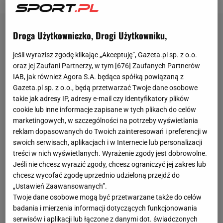
Droga Użytkowniczko, Drogi Użytkowniku,
jeśli wyrazisz zgodę klikając „Akceptuję”, Gazeta.pl sp. z o.o.
oraz jej Zaufani Partnerzy, w tym [
676
] Zaufanych Partnerów
IAB, jak również Agora S.A. będąca spółką powiązaną z
Gazeta.pl sp. z o.o., będą przetwarzać Twoje dane osobowe
takie jak adresy IP, adresy e-mail czy identyfikatory plików
cookie lub inne informacje zapisane w tych plikach do celów
marketingowych, w szczególności na potrzeby wyświetlania
reklam dopasowanych do Twoich zainteresowań i preferencji w
swoich serwisach, aplikacjach i w Internecie lub personalizacji
treści w nich wyświetlanych. Wyrażenie zgody jest dobrowolne.
Jeśli nie chcesz wyrazić zgody, chcesz ograniczyć jej zakres lub
chcesz wycofać zgodę uprzednio udzieloną przejdź do
„Ustawień Zaawansowanych”.
Twoje dane osobowe mogą być przetwarzane także do celów
badania i mierzenia informacji dotyczących funkcjonowania
serwisów i aplikacji lub łączone z danymi dot. świadczonych