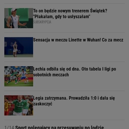
To on będzie nowym trenerem Świątek?
"Płakałam, gdy to usłyszałam"
SUBSKRYPCJA
Sensacja w meczu Linette w Wuhan! Co za mecz
Lechia odbiła się od dna. Oto tabela I ligi po
sobotnich meczach
Legia zatrzymana. Prowadziła 1:0 i dała się
zaskoczyć
1/14
Sport polegający na przesuwaniu po lodzie