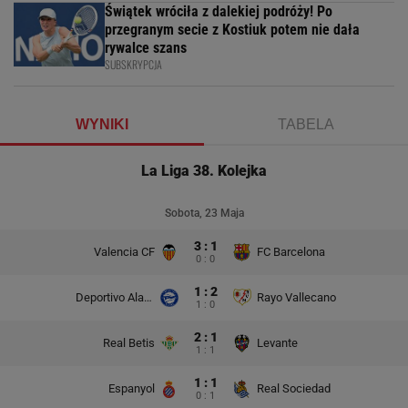
Świątek wróciła z dalekiej podróży! Po
przegranym secie z Kostiuk potem nie dała
rywalce szans
SUBSKRYPCJA
WYNIKI
TABELA
La Liga 38. Kolejka
Sobota, 23 Maja
3 : 1
Valencia CF
FC Barcelona
0 : 0
1 : 2
Deportivo Alaves
Rayo Vallecano
1 : 0
2 : 1
Real Betis
Levante
1 : 1
1 : 1
Espanyol
Real Sociedad
0 : 1