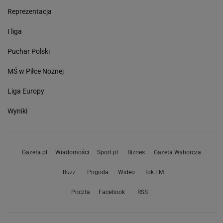
Reprezentacja
I liga
Puchar Polski
MŚ w Piłce Nożnej
Liga Europy
Wyniki
Gazeta.pl
Wiadomości
Sport.pl
Biznes
Gazeta Wyborcza
Buzz
Pogoda
Wideo
Tok.FM
Poczta
Facebook
RSS