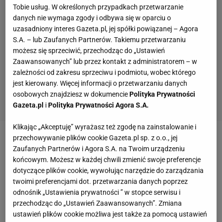
Tobie usług. W określonych przypadkach przetwarzanie
danych nie wymaga zgody i odbywa się w oparciu o
uzasadniony interes Gazeta.pl, jej spółki powiązanej – Agora
S.A. – lub Zaufanych Partnerów. Takiemu przetwarzaniu
możesz się sprzeciwić, przechodząc do „Ustawień
Zaawansowanych” lub przez kontakt z administratorem – w
zależności od zakresu sprzeciwu i podmiotu, wobec którego
jest kierowany. Więcej informacji o przetwarzaniu danych
osobowych znajdziesz w dokumencie
Polityka Prywatności
Gazeta.pl
i
Polityka Prywatności Agora S.A.
Klikając „Akceptuję” wyrażasz też zgodę na zainstalowanie i
przechowywanie plików cookie Gazeta.pl sp. z o.o., jej
Zobacz wideo
Lewandowski znów błyszczy!
Zaufanych Partnerów i Agora S.A. na Twoim urządzeniu
Szaleństwo przed meczem Polska - Portugalia
końcowym. Możesz w każdej chwili zmienić swoje preferencje
dotyczące plików cookie, wywołując narzędzie do zarządzania
twoimi preferencjami dot. przetwarzania danych poprzez
W świetnej formie są m.in. Robert Lewandowski,
odnośnik „Ustawienia prywatności ” w stopce serwisu i
Lamine Yamal
, Jules Kounde i
Raphinha
. Jeden z
przechodząc do „Ustawień Zaawansowanych”. Zmiana
ustawień plików cookie możliwa jest także za pomocą ustawień
nich jest absolutnym ulubieńcem trenera i nie chodzi