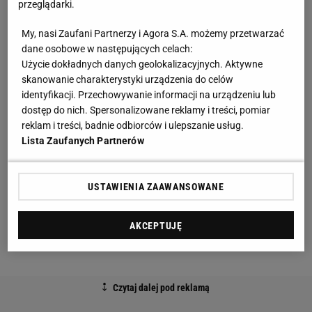
przeglądarki.
o Polaka, z którym Niemiec pracował już w
Bayernie
Monachium
.
My, nasi Zaufani Partnerzy i Agora S.A. możemy przetwarzać
dane osobowe w następujących celach:
Oto pupilek Hansiego Flicka w Barcelonie.
Użycie dokładnych danych geolokalizacyjnych. Aktywne
skanowanie charakterystyki urządzenia do celów
"Zakochany"
identyfikacji. Przechowywanie informacji na urządzeniu lub
dostęp do nich. Spersonalizowane reklamy i treści, pomiar
Kataloński "Sport" wskazuje, że najbardziej lubianym
reklam i treści, badnie odbiorców i ulepszanie usług.
Lista Zaufanych Partnerów
przez Flicka zawodnikiem jest Raphinha. Brazylijczyk
przez długie miesiące był łączony przez media z
odejściem z Barcelony w lecie, za Xaviego
USTAWIENIA ZAAWANSOWANE
wielokrotnie zawodził, a obecnie naprawdę urósł do
rangi gwiazdy i jednego z najważniejszych
AKCEPTUJĘ
zawodników.