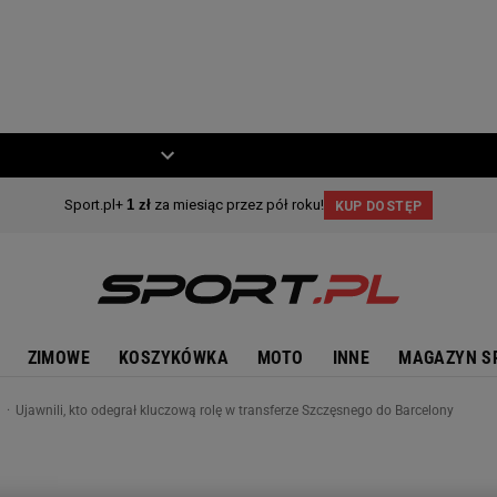
ZIECKO
MOTO
ZIMOWE
KOSZYKÓWKA
MOTO
INNE
MAGAZYN S
n
Ujawnili, kto odegrał kluczową rolę w transferze Szczęsnego do Barcelony