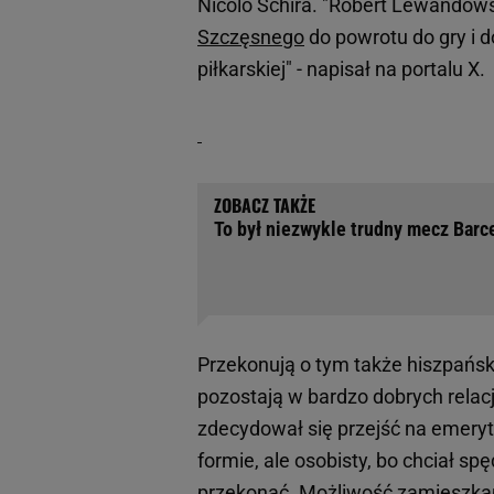
Nicolo Schira. "Robert Lewandows
Szczęsnego
do powrotu do gry i 
piłkarskiej" - napisał na portalu X.
To był niezwykle trudny mecz Barc
Przekonują o tym także hiszpańsk
pozostają w bardzo dobrych relac
zdecydował się przejść na emeryt
formie, ale osobisty, bo chciał sp
przekonać. Możliwość zamieszkani