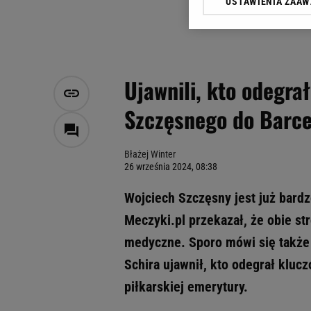
USTAWIENIA ZAA
Klikając „Akceptuję” wyra
Zaufanych Partnerów i A
dotyczące plików cookie,
odnośnik „Ustawienia pr
plików cookie możliwa je
Ujawnili, kto odegra
My, nasi Zaufani Partne
Szczęsnego do Barce
Użycie dokładnych danych
Przechowywanie informacji
badnie odbiorców i uleps
Błażej Winter
26 września 2024, 08:38
Wojciech Szczęsny jest już bardz
Meczyki.pl przekazał, że obie st
medyczne. Sporo mówi się także o
Schira ujawnił, kto odegrał klu
piłkarskiej emerytury.