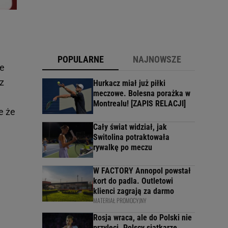
POPULARNE
NAJNOWSZE
ce
z
Hurkacz miał już piłki
meczowe. Bolesna porażka w
Montrealu! [ZAPIS RELACJI]
e że
Cały świat widział, jak
Switolina potraktowała
rywalkę po meczu
W FACTORY Annopol powstał
kort do padla. Outletowi
klienci zagrają za darmo
MATERIAŁ PROMOCYJNY
Rosja wraca, ale do Polski nie
przyleci. Polscy siatkarze