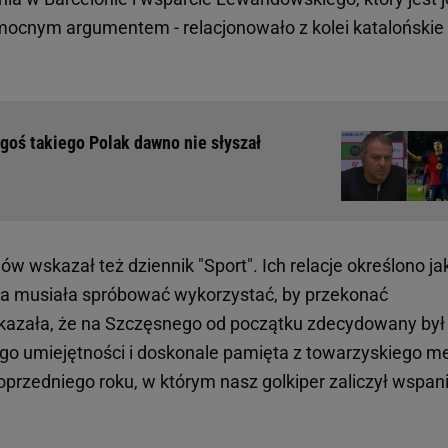
 mocnym argumentem - relacjonowało z kolei katalońskie 
goś takiego Polak dawno nie słyszał
 wskazał też dziennik "Sport". Ich relacje określono ja
ona musiała spróbować wykorzystać, by przekonać
kazała, że na Szczęsnego od początku zdecydowany był
jego umiejętności i doskonale pamięta z towarzyskiego m
oprzedniego roku, w którym nasz golkiper zaliczył wspan