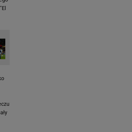
"El
ko
eczu
iały