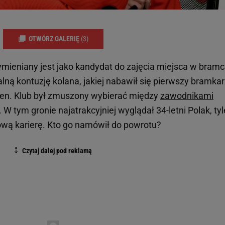
OTWÓRZ GALERIĘ
(3)
ymieniany jest jako kandydat do zajęcia miejsca w bram
lną kontuzję kolana, jakiej nabawił się pierwszy bramkar
gen. Klub był zmuszony wybierać między
zawodnikami
 tym gronie najatrakcyjniej wyglądał 34-letni Polak, tyl
ową karierę. Kto go namówił do powrotu?