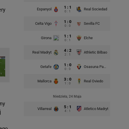
1 : 1
ery
Espanyol
Real Sociedad
0 : 1
1 : 0
Celta Vigo
Sevilla FC
0 : 0
1 : 1
Girona
Elche
0 : 1
4 : 2
Real Madryt
Athletic Bilbao
2 : 1
1 : 0
Getafe
Osasuna Pampeluna
0 : 0
3 : 0
Mallorca
Real Oviedo
1 : 0
Niedziela, 24 Maja
sny
5 : 1
Villarreal
Atletico Madryt
j
4 : 1
jego