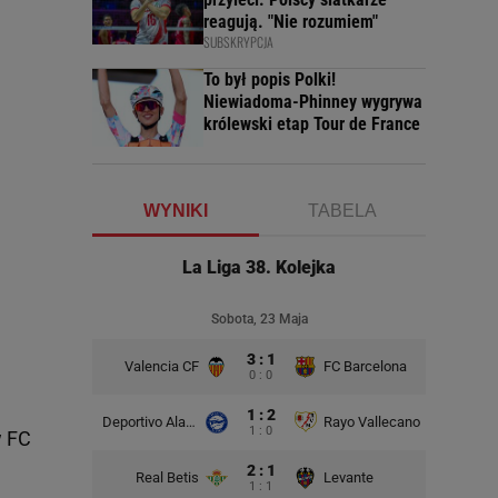
reagują. "Nie rozumiem"
SUBSKRYPCJA
To był popis Polki!
Niewiadoma-Phinney wygrywa
królewski etap Tour de France
WYNIKI
TABELA
La Liga 38. Kolejka
Sobota, 23 Maja
3 : 1
Valencia CF
FC Barcelona
0 : 0
1 : 2
Deportivo Alaves
Rayo Vallecano
1 : 0
w FC
2 : 1
Real Betis
Levante
1 : 1