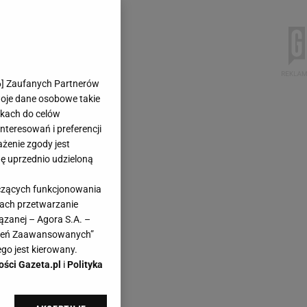
6
] Zaufanych Partnerów
woje dane osobowe takie
likach do celów
teresowań i preferencji
ażenie zgody jest
dę uprzednio udzieloną
yczących funkcjonowania
kach przetwarzanie
ązanej – Agora S.A. –
awień Zaawansowanych”
go jest kierowany.
ości Gazeta.pl
i
Polityka