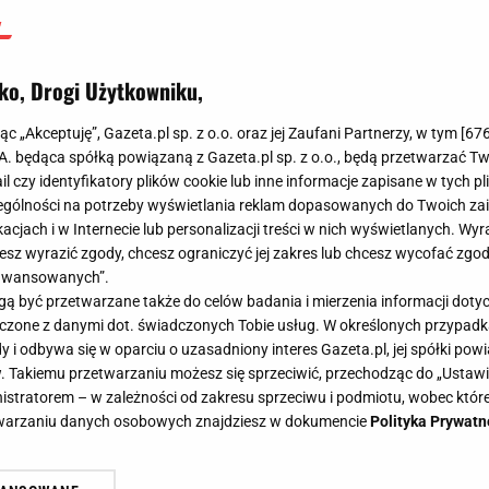
ko, Drogi Użytkowniku,
jąc „Akceptuję”, Gazeta.pl sp. z o.o. oraz jej Zaufani Partnerzy, w tym [
67
.A. będąca spółką powiązaną z Gazeta.pl sp. z o.o., będą przetwarzać T
ail czy identyfikatory plików cookie lub inne informacje zapisane w tych p
gólności na potrzeby wyświetlania reklam dopasowanych do Twoich zain
acjach i w Internecie lub personalizacji treści w nich wyświetlanych. Wyr
cesz wyrazić zgody, chcesz ograniczyć jej zakres lub chcesz wycofać zgo
aawansowanych”.
 być przetwarzane także do celów badania i mierzenia informacji dot
 łączone z danymi dot. świadczonych Tobie usług. W określonych przypad
i odbywa się w oparciu o uzasadniony interes Gazeta.pl, jej spółki powi
. Takiemu przetwarzaniu możesz się sprzeciwić, przechodząc do „Ust
nistratorem – w zależności od zakresu sprzeciwu i podmiotu, wobec które
etwarzaniu danych osobowych znajdziesz w dokumencie
Polityka Prywatn