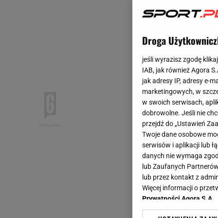
Droga Użytkownicz
jeśli wyrazisz zgodę klika
IAB, jak również Agora S
jak adresy IP, adresy e-m
marketingowych, w szcze
w swoich serwisach, aplik
dobrowolne. Jeśli nie ch
przejdź do „Ustawień Z
Twoje dane osobowe mogą
serwisów i aplikacji lub
danych nie wymaga zgody 
lub Zaufanych Partnerów
lub przez kontakt z admi
Więcej informacji o prz
Prywatności Agora S.A.