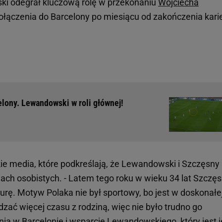
ki odegrał kluczową rolę w przekonaniu
Wojciecha
dołączenia do Barcelony po miesiącu od zakończenia kari
elony. Lewandowski w roli głównej!
ie media, które podkreślają, że Lewandowski i Szczęsny
jach osobistych. - Latem tego roku w wieku 34 lat Szczę
urę. Motyw Polaka nie był sportowy, bo jest w doskonałe
ędzać więcej czasu z rodziną, więc nie było trudno go
a w Barcelonie i wsparcie Lewandowskiego, który jest 