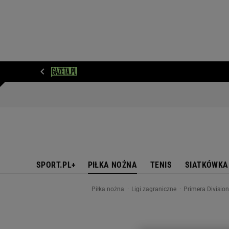
WIADOMOŚCI
NEXT
SPORT
PLOTEK
D
SPORT.PL+
PIŁKA NOŻNA
TENIS
SIATKÓWKA
Piłka nożna
Ligi zagraniczne
Primera Divisio