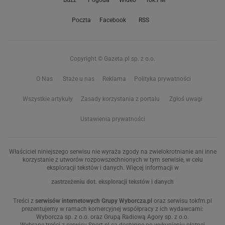
Buzz
Pogoda
Wideo
Tok.FM
Poczta
Facebook
RSS
Copyright © Gazeta.pl sp. z o.o.
O Nas
Staże u nas
Reklama
Polityka prywatności
Wszystkie artykuły
Zasady korzystania z portalu
Zgłoś uwagi
Ustawienia prywatności
Właściciel niniejszego serwisu nie wyraża zgody na zwielokrotnianie ani inne
korzystanie z utworów rozpowszechnionych w tym serwisie, w celu
eksploracji tekstów i danych. Więcej informacji w
zastrzeżeniu dot. eksploracji tekstów i danych
Treści z
serwisów internetowych Grupy Wyborcza.pl
oraz serwisu tokfm.pl
prezentujemy w ramach komercyjnej współpracy z ich wydawcami:
Wyborcza sp. z o.o. oraz Grupą Radiową Agory sp. z o.o.