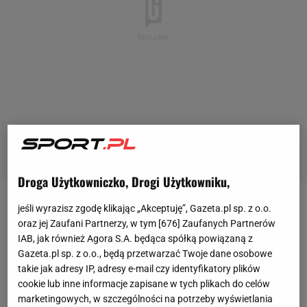
Droga Użytkowniczko, Drogi Użytkowniku,
Kiedy w niedzielny Marc-Andre ter Stegen doznał
jeśli wyrazisz zgodę klikając „Akceptuję”, Gazeta.pl sp. z o.o.
oraz jej Zaufani Partnerzy, w tym [
676
] Zaufanych Partnerów
groźnej kontuzji kolana, stało się jasne, że Barcelona
IAB, jak również Agora S.A. będąca spółką powiązaną z
może zacząć rozglądać się za nowym bramkarzem.
Gazeta.pl sp. z o.o., będą przetwarzać Twoje dane osobowe
Nieśmiało zaczęto przebąkiwać o możliwym
takie jak adresy IP, adresy e-mail czy identyfikatory plików
cookie lub inne informacje zapisane w tych plikach do celów
powrocie z emerytury
Wojciecha Szczęsnego
. W
marketingowych, w szczególności na potrzeby wyświetlania