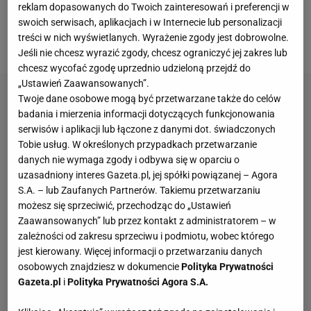
środę media poinformowały, że Polak dogadał się z
reklam dopasowanych do Twoich zainteresowań i preferencji w
Katalończykami i faktycznie podpisze kontrakt z
swoich serwisach, aplikacjach i w Internecie lub personalizacji
treści w nich wyświetlanych. Wyrażenie zgody jest dobrowolne.
klubem.
Jeśli nie chcesz wyrazić zgody, chcesz ograniczyć jej zakres lub
chcesz wycofać zgodę uprzednio udzieloną przejdź do
„Ustawień Zaawansowanych”.
Twoje dane osobowe mogą być przetwarzane także do celów
badania i mierzenia informacji dotyczących funkcjonowania
serwisów i aplikacji lub łączone z danymi dot. świadczonych
Tobie usług. W określonych przypadkach przetwarzanie
danych nie wymaga zgody i odbywa się w oparciu o
uzasadniony interes Gazeta.pl, jej spółki powiązanej – Agora
S.A. – lub Zaufanych Partnerów. Takiemu przetwarzaniu
możesz się sprzeciwić, przechodząc do „Ustawień
Zaawansowanych” lub przez kontakt z administratorem – w
zależności od zakresu sprzeciwu i podmiotu, wobec którego
jest kierowany. Więcej informacji o przetwarzaniu danych
osobowych znajdziesz w dokumencie
Polityka Prywatności
Gazeta.pl
i
Polityka Prywatności Agora S.A.