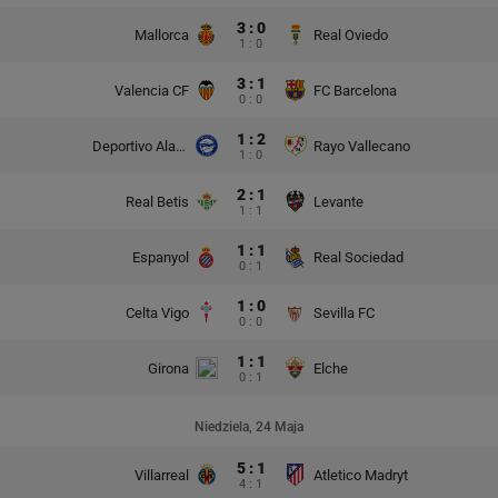
3 : 0
Mallorca
Real Oviedo
1 : 0
3 : 1
Valencia CF
FC Barcelona
0 : 0
1 : 2
Deportivo Alaves
Rayo Vallecano
1 : 0
2 : 1
Real Betis
Levante
1 : 1
1 : 1
Espanyol
Real Sociedad
0 : 1
1 : 0
Celta Vigo
Sevilla FC
0 : 0
1 : 1
Girona
Elche
0 : 1
Niedziela, 24 Maja
5 : 1
Villarreal
Atletico Madryt
4 : 1