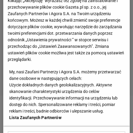
Klikając „Akceptuję” wyrażasz też zgodę na zainstalowanie i
przechowywanie plików cookie Gazeta.pl sp. z o.o., jej
Zaufanych Partnerów i Agora S.A. na Twoim urządzeniu
końcowym. Możesz w każdej chwili zmienić swoje preferencje
dotyczące plików cookie, wywołując narzędzie do zarządzania
twoimi preferencjami dot. przetwarzania danych poprzez
odnośnik „Ustawienia prywatności ” w stopce serwisu i
przechodząc do „Ustawień Zaawansowanych”. Zmiana
ustawień plików cookie możliwa jest także za pomocą ustawień
przeglądarki.
My, nasi Zaufani Partnerzy i Agora S.A. możemy przetwarzać
dane osobowe w następujących celach:
Użycie dokładnych danych geolokalizacyjnych. Aktywne
skanowanie charakterystyki urządzenia do celów
identyfikacji. Przechowywanie informacji na urządzeniu lub
dostęp do nich. Spersonalizowane reklamy i treści, pomiar
Zobacz wideo
Robert Lewandowski i Sebastian Mila
reklam i treści, badnie odbiorców i ulepszanie usług.
znów razem w akcji! Ależ sceneria
Lista Zaufanych Partnerów