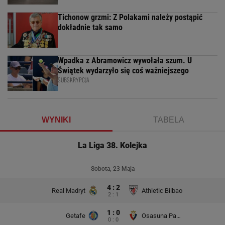
Tichonow grzmi: Z Polakami należy postąpić
dokładnie tak samo
Wpadka z Abramowicz wywołała szum. U
Świątek wydarzyło się coś ważniejszego
SUBSKRYPCJA
WYNIKI
TABELA
La Liga 38. Kolejka
Sobota, 23 Maja
4 : 2
Real Madryt
Athletic Bilbao
2 : 1
1 : 0
Getafe
Osasuna Pampeluna
0 : 0