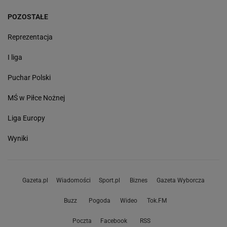
POZOSTAŁE
Reprezentacja
I liga
Puchar Polski
MŚ w Piłce Nożnej
Liga Europy
Wyniki
Gazeta.pl
Wiadomości
Sport.pl
Biznes
Gazeta Wyborcza
Buzz
Pogoda
Wideo
Tok.FM
Poczta
Facebook
RSS