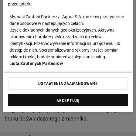
przeglądarki.
Zobacz wideo
Hala Pogoni Prudnik dziś. Pracy tam
będzie na kilka miesięcy
My, nasi Zaufani Partnerzy i Agora S.A. możemy przetwarzać
dane osobowe w następujących celach:
Użycie dokładnych danych geolokalizacyjnych. Aktywne
Koszmar Ter Stegena koszmarem Barcelony
skanowanie charakterystyki urządzenia do celów
identyfikacji. Przechowywanie informacji na urządzeniu lub
Pożar to oczywiście zdarzenie z końcówki pierwszej
dostęp do nich. Spersonalizowane reklamy i treści, pomiar
połowy. Wtedy właśnie poważnego urazu kolana
reklam i treści, badnie odbiorców i ulepszanie usług.
Lista Zaufanych Partnerów
przy lądowaniu po wyskoku doznał Marc-Andre
Ter
Stegen
.
Wedle doniesień Niemiec uszkodził rzepkę,
co może go wyeliminować z gry nawet do końca
USTAWIENIA ZAAWANSOWANE
sezonu
. Jego zmiennik Inaki Pena ma na koncie
ledwie 13
meczów
w La Liga, więc taka szansa dla
AKCEPTUJĘ
niego byłaby sporym ryzykiem, zwłaszcza przy
braku doświadczonego zmiennika.