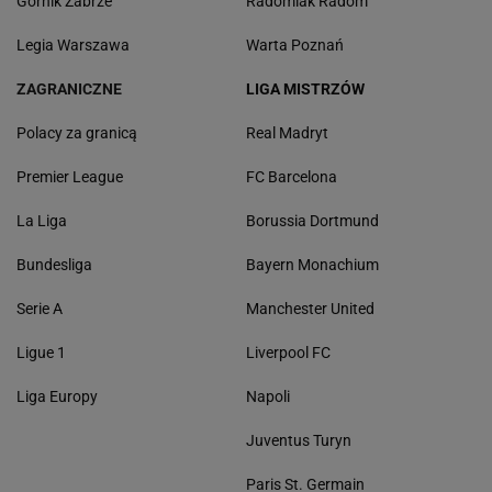
Górnik Zabrze
Radomiak Radom
Legia Warszawa
Warta Poznań
ZAGRANICZNE
LIGA MISTRZÓW
Polacy za granicą
Real Madryt
Premier League
FC Barcelona
La Liga
Borussia Dortmund
Bundesliga
Bayern Monachium
Serie A
Manchester United
Ligue 1
Liverpool FC
Liga Europy
Napoli
Juventus Turyn
Paris St. Germain