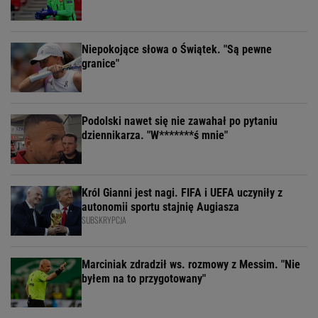
Niepokojące słowa o Świątek. "Są pewne
granice"
Podolski nawet się nie zawahał po pytaniu
dziennikarza. "W*******ś mnie"
Król Gianni jest nagi. FIFA i UEFA uczyniły z
autonomii sportu stajnię Augiasza
SUBSKRYPCJA
Marciniak zdradził ws. rozmowy z Messim. "Nie
byłem na to przygotowany"