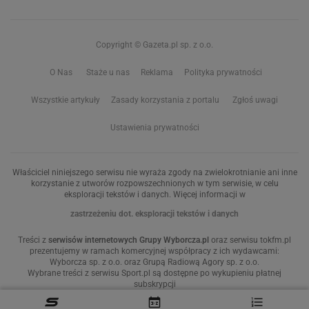
Copyright © Gazeta.pl sp. z o.o.
O Nas
Staże u nas
Reklama
Polityka prywatności
Wszystkie artykuły
Zasady korzystania z portalu
Zgłoś uwagi
Ustawienia prywatności
Właściciel niniejszego serwisu nie wyraża zgody na zwielokrotnianie ani inne
korzystanie z utworów rozpowszechnionych w tym serwisie, w celu
eksploracji tekstów i danych. Więcej informacji w
zastrzeżeniu dot. eksploracji tekstów i danych
Treści z
serwisów internetowych Grupy Wyborcza.pl
oraz serwisu tokfm.pl
prezentujemy w ramach komercyjnej współpracy z ich wydawcami:
Wyborcza sp. z o.o. oraz Grupą Radiową Agory sp. z o.o.
Wybrane treści z serwisu Sport.pl są dostępne po wykupieniu płatnej
subskrypcji