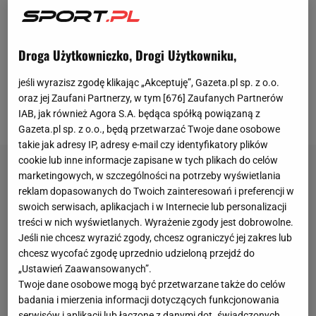
zwycięstwem odniesionym dodatkowo na
wyjeździe. Kolejny popis Lamine'a Yamala, dublet
Roberta Lewandowskiego (a byłby hattrick, gdyby
Droga Użytkowniczko, Drogi Użytkowniku,
wykorzystał karnego) i komplet zwycięstw w
lidze
.
jeśli wyrazisz zgodę klikając „Akceptuję”, Gazeta.pl sp. z o.o.
Hansi Flick jak dotąd skutecznie przywraca piękno
oraz jej Zaufani Partnerzy, w tym [
676
] Zaufanych Partnerów
do Barcelony.
IAB, jak również Agora S.A. będąca spółką powiązaną z
Gazeta.pl sp. z o.o., będą przetwarzać Twoje dane osobowe
takie jak adresy IP, adresy e-mail czy identyfikatory plików
cookie lub inne informacje zapisane w tych plikach do celów
marketingowych, w szczególności na potrzeby wyświetlania
reklam dopasowanych do Twoich zainteresowań i preferencji w
swoich serwisach, aplikacjach i w Internecie lub personalizacji
treści w nich wyświetlanych. Wyrażenie zgody jest dobrowolne.
Jeśli nie chcesz wyrazić zgody, chcesz ograniczyć jej zakres lub
chcesz wycofać zgodę uprzednio udzieloną przejdź do
„Ustawień Zaawansowanych”.
Twoje dane osobowe mogą być przetwarzane także do celów
badania i mierzenia informacji dotyczących funkcjonowania
serwisów i aplikacji lub łączone z danymi dot. świadczonych