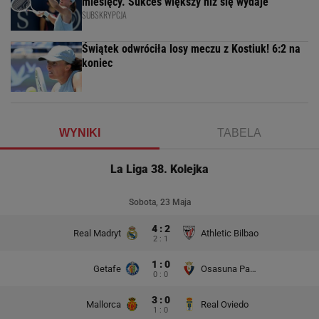
miesięcy. Sukces większy niż się wydaje
SUBSKRYPCJA
Świątek odwróciła losy meczu z Kostiuk! 6:2 na
koniec
WYNIKI
TABELA
La Liga 38. Kolejka
Sobota, 23 Maja
4 : 2
Real Madryt
Athletic Bilbao
2 : 1
1 : 0
Getafe
Osasuna Pampeluna
0 : 0
3 : 0
Mallorca
Real Oviedo
1 : 0