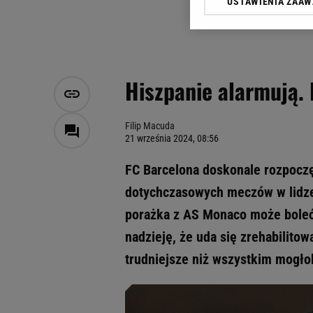
USTAWIENIA ZAA
Klikając „Akceptuję” wyra
Zaufanych Partnerów i A
dotyczące plików cookie,
odnośnik „Ustawienia pr
plików cookie możliwa je
Hiszpanie alarmują.
My, nasi Zaufani Partne
Użycie dokładnych danych
Przechowywanie informacji
Filip Macuda
21 września 2024, 08:56
badnie odbiorców i uleps
FC Barcelona doskonale rozpoczę
dotychczasowych meczów w lidze,
porażka z AS Monaco może boleć
nadzieję, że uda się zrehabilito
trudniejsze niż wszystkim mogło