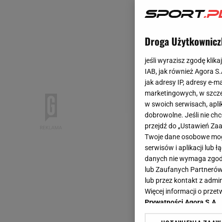
Droga Użytkownicz
jeśli wyrazisz zgodę klika
IAB, jak również Agora S
jak adresy IP, adresy e-m
marketingowych, w szcze
w swoich serwisach, aplik
dobrowolne. Jeśli nie ch
przejdź do „Ustawień Z
Twoje dane osobowe mogą
serwisów i aplikacji lub
danych nie wymaga zgody 
lub Zaufanych Partnerów
lub przez kontakt z admi
Więcej informacji o prz
Prywatności Agora S.A.