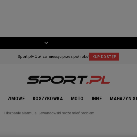
ZIECKO
MOTO
ZIMOWE
KOSZYKÓWKA
MOTO
INNE
MAGAZYN S
n
Hiszpanie alarmują. Lewandowski może mieć problem