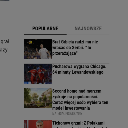
POPULARNE
NAJNOWSZE
egrał
Brat Grbicia radzi mu nie
wracać do Serbii. "To
razy
przerażające"
Pucharowa wygrana Chicago.
64 minuty Lewandowskiego
Second home nad morzem
zyskuje na popularności.
Coraz więcej osób wybiera ten
model inwestowania
MATERIAŁ PROMOCYJNY
Tichonow grzmi: Z Polakami