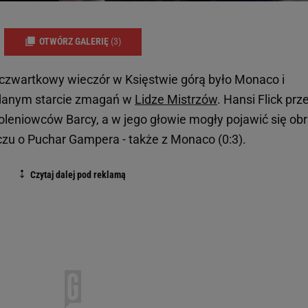
OTWÓRZ GALERIĘ
(3)
 czwartkowy wieczór w Księstwie górą było Monaco i
udanym starcie zmagań w
Lidze Mistrzów
. Hansi Flick prz
koleniowców Barcy, a w jego głowie mogły pojawić się ob
zu o Puchar Gampera - także z Monaco (0:3).