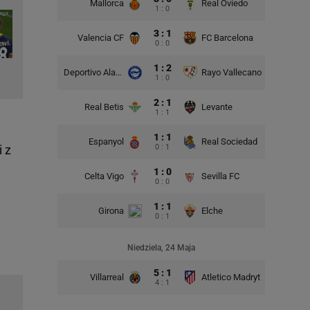
Mallorca
Real Oviedo
1 : 0
3 : 1
Valencia CF
FC Barcelona
0 : 0
1 : 2
Deportivo Alaves
Rayo Vallecano
1 : 0
2 : 1
Real Betis
Levante
1 : 1
1 : 1
Espanyol
Real Sociedad
i z
0 : 1
1 : 0
Celta Vigo
Sevilla FC
0 : 0
1 : 1
Girona
Elche
0 : 1
Niedziela, 24 Maja
5 : 1
Villarreal
Atletico Madryt
4 : 1