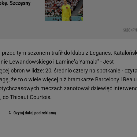
apkę. Szczęsny
SUBSKRY
 przed tym sezonem trafił do klubu z Leganes. Katalońsk
wanie Lewandowskiego i Lamine'a Yamala" - Jest
ęcej obron w
lidze
: 20, średnio cztery na spotkanie - czy
gę, że to o wiele więcej niż bramkarze Barcelony i Realu
dotychczasowych meczach zanotował dziewięć interwencj
, co Thibaut Courtois.