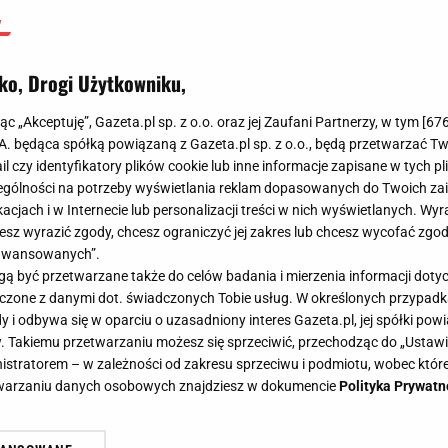
ko, Drogi Użytkowniku,
jąc „Akceptuję”, Gazeta.pl sp. z o.o. oraz jej Zaufani Partnerzy, w tym [
67
.A. będąca spółką powiązaną z Gazeta.pl sp. z o.o., będą przetwarzać T
ail czy identyfikatory plików cookie lub inne informacje zapisane w tych p
gólności na potrzeby wyświetlania reklam dopasowanych do Twoich zain
acjach i w Internecie lub personalizacji treści w nich wyświetlanych. Wyr
cesz wyrazić zgody, chcesz ograniczyć jej zakres lub chcesz wycofać zgo
aawansowanych”.
 być przetwarzane także do celów badania i mierzenia informacji dot
 łączone z danymi dot. świadczonych Tobie usług. W określonych przypad
i odbywa się w oparciu o uzasadniony interes Gazeta.pl, jej spółki powi
. Takiemu przetwarzaniu możesz się sprzeciwić, przechodząc do „Ust
nistratorem – w zależności od zakresu sprzeciwu i podmiotu, wobec które
etwarzaniu danych osobowych znajdziesz w dokumencie
Polityka Prywatn