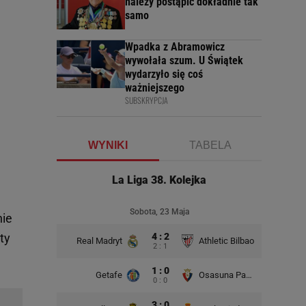
należy postąpić dokładnie tak
samo
Wpadka z Abramowicz
wywołała szum. U Świątek
wydarzyło się coś
ważniejszego
SUBSKRYPCJA
WYNIKI
TABELA
La Liga 38. Kolejka
Sobota, 23 Maja
nie
ty
4 : 2
Real Madryt
Athletic Bilbao
2 : 1
1 : 0
Getafe
Osasuna Pampeluna
0 : 0
3 : 0