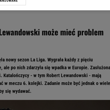
WANSOWANE
żasz też zgodę na zainstalowanie i przechowywanie plików cookie Gazeta.p
gora S.A. na Twoim urządzeniu końcowym. Możesz w każdej chwili zmien
 wywołując narzędzie do zarządzania twoimi preferencjami dot. przetw
ywatności ” w stopce serwisu i przechodząc do „Ustawień Zaawansowan
st także za pomocą ustawień przeglądarki.
 Lewandowski może mieć problem
rzy i Agora S.A. możemy przetwarzać dane osobowe w następujących cel
 geolokalizacyjnych. Aktywne skanowanie charakterystyki urządzenia do
 na urządzeniu lub dostęp do nich. Spersonalizowane reklamy i treści, p
zanie usług.
Lista Zaufanych Partnerów
ła nowy sezon La Liga. Wygrała każdy z pięciu
 ale po nich zdarzyła się wpadka w Europie. Zasłużon
. Katalończycy - w tym Robert Lewandowski - mają
wać w meczu 6. kolejki. Zadanie może być jednak o wiel
by się wydawać.