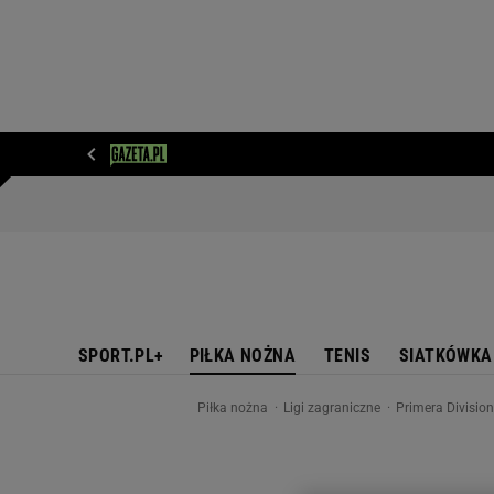
WIADOMOŚCI
NEXT
SPORT
PLOTEK
D
SPORT.PL+
PIŁKA NOŻNA
TENIS
SIATKÓWKA
Piłka nożna
Ligi zagraniczne
Primera Divisio