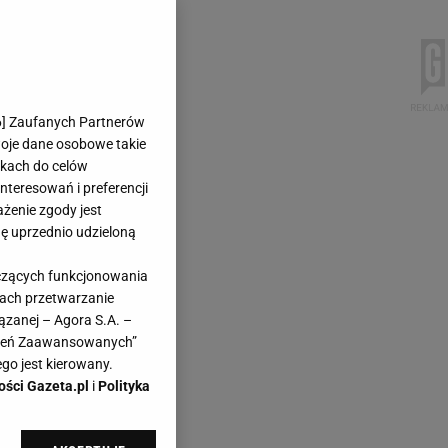
6
] Zaufanych Partnerów
woje dane osobowe takie
likach do celów
teresowań i preferencji
ażenie zgody jest
dę uprzednio udzieloną
yczących funkcjonowania
kach przetwarzanie
ązanej – Agora S.A. –
awień Zaawansowanych”
go jest kierowany.
ości Gazeta.pl
i
Polityka