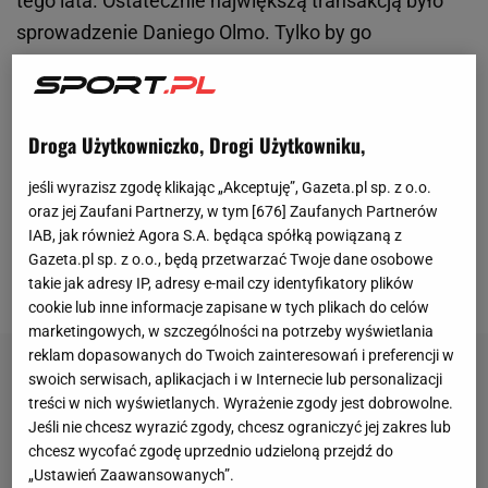
tego lata. Ostatecznie największą transakcją było
sprowadzenie Daniego Olmo. Tylko by go
zarejestrować, klub musiał pozbyć się kilku innych
zawodników. Mowa m.in. o Ilkayu Guendoganie.
Władze Katalończyków zamierzały też sprowadzić
Droga Użytkowniczko, Drogi Użytkowniku,
Nico Williamsa, ale nie miały wystarczającej ilości
jeśli wyrazisz zgodę klikając „Akceptuję”, Gazeta.pl sp. z o.o.
pieniędzy, by sfinalizować ten ruch. Okazuje się
oraz jej Zaufani Partnerzy, w tym [
676
] Zaufanych Partnerów
jednak, że miały okazję takowe pozyskać. Jeden z
IAB, jak również Agora S.A. będąca spółką powiązaną z
gigantów futbolu proponował im fortunę za młodą
Gazeta.pl sp. z o.o., będą przetwarzać Twoje dane osobowe
gwiazdę.
takie jak adresy IP, adresy e-mail czy identyfikatory plików
cookie lub inne informacje zapisane w tych plikach do celów
marketingowych, w szczególności na potrzeby wyświetlania
reklam dopasowanych do Twoich zainteresowań i preferencji w
swoich serwisach, aplikacjach i w Internecie lub personalizacji
treści w nich wyświetlanych. Wyrażenie zgody jest dobrowolne.
Jeśli nie chcesz wyrazić zgody, chcesz ograniczyć jej zakres lub
chcesz wycofać zgodę uprzednio udzieloną przejdź do
„Ustawień Zaawansowanych”.