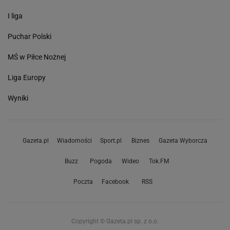
I liga
Puchar Polski
MŚ w Piłce Nożnej
Liga Europy
Wyniki
Gazeta.pl
Wiadomości
Sport.pl
Biznes
Gazeta Wyborcza
Buzz
Pogoda
Wideo
Tok.FM
Poczta
Facebook
RSS
Copyright © Gazeta.pl sp. z o.o.