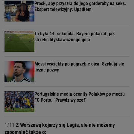
Prosił, aby przyszła do jego garderoby na seks.
Ekspert telewizyjny: Upadłem
To była 14. sekunda. Bayern pokazał, jak
strzelić błyskawicznego gola
Messi wściekły po pogrzebie ojca. Szykują się
liczne pozwy
Portugalskie media oceniły Polaków po meczu
FC Porto. "Prawdziwy szef"
1/11
Z Warszawą kojarzy się Legia, ale nie możemy
zapomnieć także o: