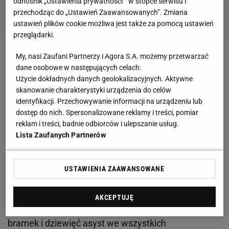
odnośnik „Ustawienia prywatności ” w stopce serwisu i
przechodząc do „Ustawień Zaawansowanych”. Zmiana
ustawień plików cookie możliwa jest także za pomocą ustawień
przeglądarki.
My, nasi Zaufani Partnerzy i Agora S.A. możemy przetwarzać
Zobacz wideo
Robert Lewandowski pod wrażeniem!
dane osobowe w następujących celach:
Ależ słowa po meczu ze Szkocją
Użycie dokładnych danych geolokalizacyjnych. Aktywne
skanowanie charakterystyki urządzenia do celów
identyfikacji. Przechowywanie informacji na urządzeniu lub
PSG chciało kupić Yamala. Nie do wiary, ile
dostęp do nich. Spersonalizowane reklamy i treści, pomiar
proponowali. Barcelona odmówiła
reklam i treści, badnie odbiorców i ulepszanie usług.
Lista Zaufanych Partnerów
Jak ujawnił Andy Bara, agent piłkarski m.in.
wspomnianego Olmo, Barcelona otrzymała bajeczną
USTAWIENIA ZAAWANSOWANE
ofertę za Lamine'a Yamala. To młody i utalentowany
zawodnik, który w minionym sezonie zrobił
AKCEPTUJĘ
prawdziwą furorę w Hiszpanii. Zdobył siedem
bramek i dziewięć asyst we wszystkich