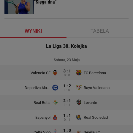
"Sięga dna"
WYNIKI
TABELA
La Liga 38. Kolejka
Sobota, 23 Maja
3 : 1
Valencia CF
FC Barcelona
0 : 0
1 : 2
Deportivo Alaves
Rayo Vallecano
1 : 0
2 : 1
Real Betis
Levante
1 : 1
1 : 1
Espanyol
Real Sociedad
0 : 1
1 : 0
Celta Vigo
Sevilla FC