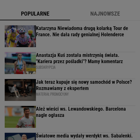
POPULARNE
NAJNOWSZE
Katarzyna Niewiadoma drugą kolarką Tour de
France. Nie dała rady genialnej Holenderce
Anastazja Kuś została mistrzynią świata.
"Kariera przez pośladki"? Mamy komentarz
SUBSKRYPCJA
Jak teraz kupuje się nowy samochód w Polsce?
Rozmawiamy z ekspertem
MATERIAŁ PROMOCYJNY
Ależ wieści ws. Lewandowskiego. Barcelona
nagle ogłasza
Światowe media wydały werdykt ws. Sabalenki.