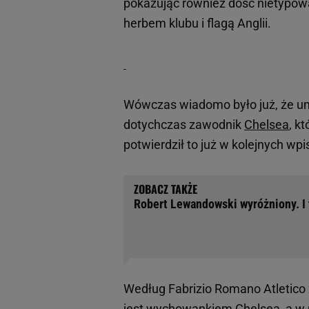
pokazując również dość nietypową 
herbem klubu i flagą Anglii.
Wówczas wiadomo było już, że um
dotychczas zawodnik
Chelsea
, k
potwierdził to już w kolejnych wp
Robert Lewandowski wyróżniony. I 
Według Fabrizio Romano Atletico 
jest wychowankiem Chelsea, a w 