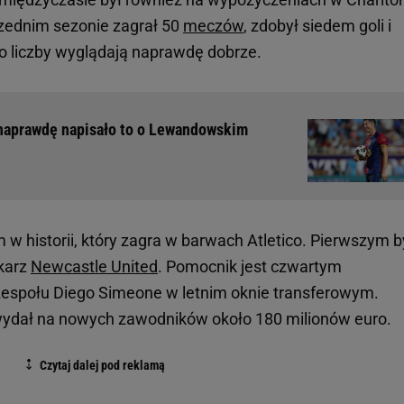
rzednim sezonie zagrał 50
meczów
, zdobył siedem goli i
ego liczby wyglądają naprawdę dobrze.
 naprawdę napisało to o Lewandowskim
 w historii, który zagra w barwach Atletico. Pierwszym b
łkarz
Newcastle United
. Pomocnik jest czwartym
społu Diego Simeone w letnim oknie transferowym.
i wydał na nowych zawodników około 180 milionów euro.