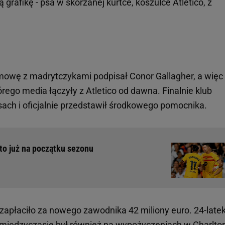
grafikę - psa w skórzanej kurtce, koszulce Atletico, z
owę z madrytczykami podpisał Conor Gallagher, a więc
tórego media łączyły z Atletico od dawna. Finalnie klub
isach i oficjalnie przedstawił środkowego pomocnika.
to już na początku sezonu
zapłaciło za nowego zawodnika 42 miliony euro. 24-late
międzyczasie był również na wypożyczeniach w Charlton