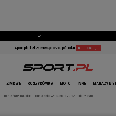
ZIECKO
MOTO
ZIMOWE
KOSZYKÓWKA
MOTO
INNE
MAGAZYN S
n
To nie żart! Tak gigant ogłosił hitowy transfer za 42 miliony euro