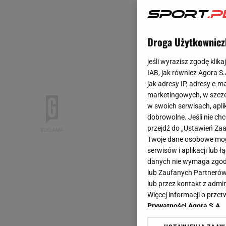
Droga Użytkownicz
jeśli wyrazisz zgodę klika
IAB, jak również Agora S
jak adresy IP, adresy e-m
marketingowych, w szcze
w swoich serwisach, aplik
dobrowolne. Jeśli nie ch
przejdź do „Ustawień Z
Twoje dane osobowe mogą
serwisów i aplikacji lub
danych nie wymaga zgody 
lub Zaufanych Partnerów
lub przez kontakt z admi
Więcej informacji o prz
Prywatności Agora S.A.