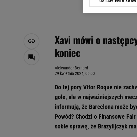
USTAWIENIA ZAA
Klikając „Akceptuję” wyra
Zaufanych Partnerów i A
dotyczące plików cookie,
odnośnik „Ustawienia pr
plików cookie możliwa je
Xavi mówi o następc
My, nasi Zaufani Partne
koniec
Użycie dokładnych danych
Przechowywanie informacji
badnie odbiorców i uleps
Aleksander Bernard
29 kwietnia 2024, 06:00
Do tej pory Vitor Roque nie zach
gole, ale w najważniejszych mec
informują, że Barcelona może by
Powód? Chodzi o Finansowe Fair P
sobie sprawę, że Brazylijczyk ma