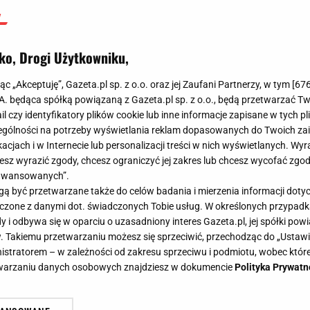
ko, Drogi Użytkowniku,
jąc „Akceptuję”, Gazeta.pl sp. z o.o. oraz jej Zaufani Partnerzy, w tym [
67
.A. będąca spółką powiązaną z Gazeta.pl sp. z o.o., będą przetwarzać T
ail czy identyfikatory plików cookie lub inne informacje zapisane w tych p
gólności na potrzeby wyświetlania reklam dopasowanych do Twoich zain
acjach i w Internecie lub personalizacji treści w nich wyświetlanych. Wyr
cesz wyrazić zgody, chcesz ograniczyć jej zakres lub chcesz wycofać zgo
aawansowanych”.
 być przetwarzane także do celów badania i mierzenia informacji dot
 łączone z danymi dot. świadczonych Tobie usług. W określonych przypad
i odbywa się w oparciu o uzasadniony interes Gazeta.pl, jej spółki powi
. Takiemu przetwarzaniu możesz się sprzeciwić, przechodząc do „Ust
nistratorem – w zależności od zakresu sprzeciwu i podmiotu, wobec które
etwarzaniu danych osobowych znajdziesz w dokumencie
Polityka Prywatn