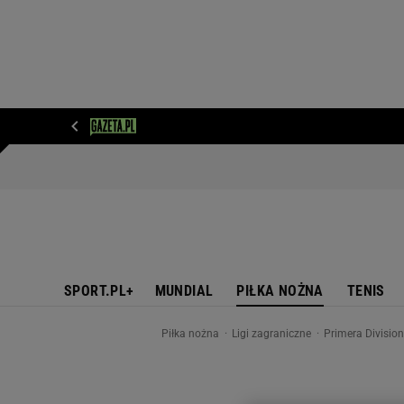
WIADOMOŚCI
NEXT
SPORT
PLOTEK
D
SPORT.PL+
MUNDIAL
PIŁKA NOŻNA
TENIS
Piłka nożna
Ligi zagraniczne
Primera Divisio