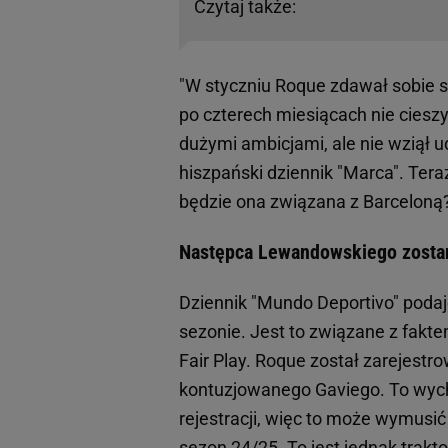
Czytaj także:
"W styczniu Roque zdawał sobie s
po czterech miesiącach nie ciesz
dużymi ambicjami, ale nie wziął 
hiszpański dziennik "Marca". Tera
będzie ona związana z Barceloną
Następca Lewandowskiego zostani
Dziennik "Mundo Deportivo" poda
sezonie. Jest to związane z fak
Fair Play. Roque został zarejestr
kontuzjowanego Gaviego. To wyc
rejestracji, więc to może wymusi
sezon 24/25. To jest jednak trakt