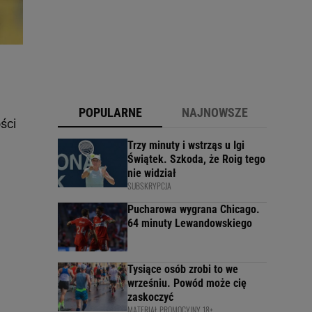
POPULARNE
NAJNOWSZE
ści
Trzy minuty i wstrząs u Igi
Świątek. Szkoda, że Roig tego
nie widział
SUBSKRYPCJA
Pucharowa wygrana Chicago.
64 minuty Lewandowskiego
Tysiące osób zrobi to we
wrześniu. Powód może cię
zaskoczyć
MATERIAŁ PROMOCYJNY, 18+