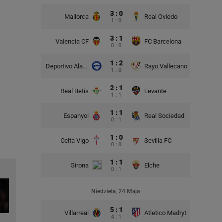
3 : 0
Mallorca
Real Oviedo
1 : 0
3 : 1
Valencia CF
FC Barcelona
0 : 0
1 : 2
Deportivo Alaves
Rayo Vallecano
1 : 0
2 : 1
Real Betis
Levante
1 : 1
1 : 1
Espanyol
Real Sociedad
0 : 1
1 : 0
Celta Vigo
Sevilla FC
0 : 0
1 : 1
Girona
Elche
0 : 1
Niedziela, 24 Maja
5 : 1
Villarreal
Atletico Madryt
4 : 1