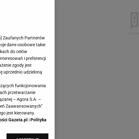
6
] Zaufanych Partnerów
woje dane osobowe takie
likach do celów
teresowań i preferencji
ażenie zgody jest
dę uprzednio udzieloną
yczących funkcjonowania
kach przetwarzanie
ązanej – Agora S.A. –
awień Zaawansowanych”
go jest kierowany.
ości Gazeta.pl
i
Polityka