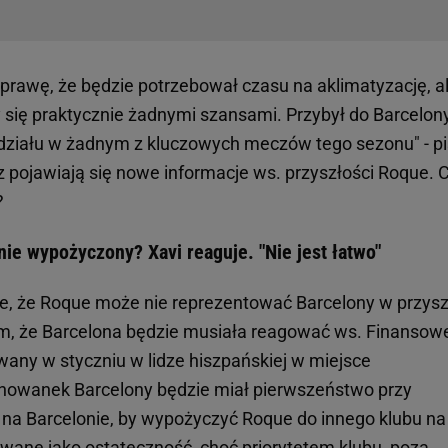
prawę, że będzie potrzebował czasu na aklimatyzację, a
y się praktycznie żadnymi szansami. Przybył do Barcelon
udziału w żadnym z kluczowych meczów tego sezonu" - pi
z pojawiają się nowe informacje ws. przyszłości Roque. 
?
e wypożyczony? Xavi reaguje. "Nie jest łatwo"
je, że Roque może nie reprezentować Barcelony w przys
tem, że Barcelona będzie musiała reagować ws. Finansow
owany w styczniu w lidze hiszpańskiej w miejsce
howanek Barcelony będzie miał pierwszeństwo przy
ć na Barcelonie, by wypożyczyć Roque do innego klubu na
owane jako ostateczność, choć priorytetem klubu, poza