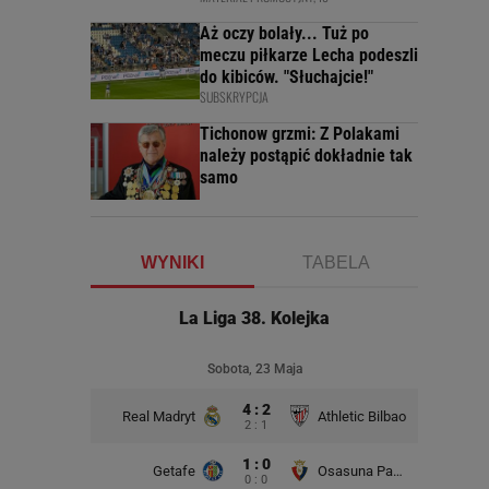
Aż oczy bolały... Tuż po
meczu piłkarze Lecha podeszli
do kibiców. "Słuchajcie!"
SUBSKRYPCJA
Tichonow grzmi: Z Polakami
należy postąpić dokładnie tak
samo
WYNIKI
TABELA
La Liga 38. Kolejka
Sobota, 23 Maja
4 : 2
Real Madryt
Athletic Bilbao
2 : 1
1 : 0
Getafe
Osasuna Pampeluna
0 : 0