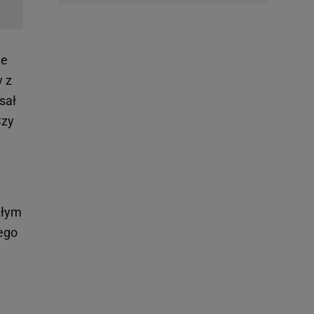
le
y z
sał
Czy
złym
ego