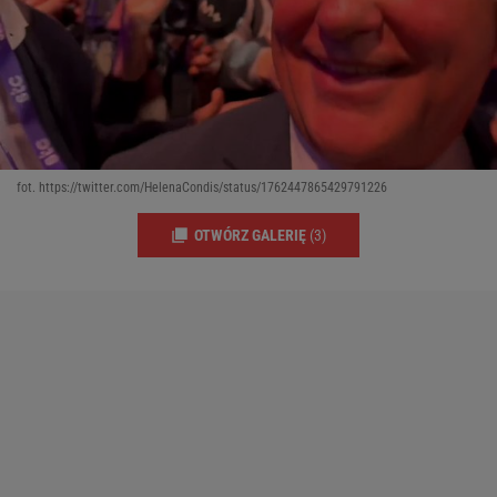
fot. https://twitter.com/HelenaCondis/status/1762447865429791226
OTWÓRZ GALERIĘ
(3)