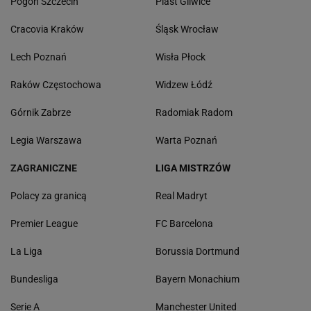
Pogoń Szczecin
Piast Gliwice
Cracovia Kraków
Śląsk Wrocław
Lech Poznań
Wisła Płock
Raków Częstochowa
Widzew Łódź
Górnik Zabrze
Radomiak Radom
Legia Warszawa
Warta Poznań
ZAGRANICZNE
LIGA MISTRZÓW
Polacy za granicą
Real Madryt
Premier League
FC Barcelona
La Liga
Borussia Dortmund
Bundesliga
Bayern Monachium
Serie A
Manchester United