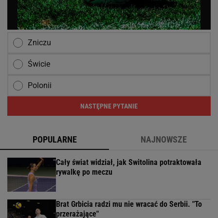
Zniczu
Świcie
Polonii
NASTĘPNE PYTANIE
POPULARNE
NAJNOWSZE
Cały świat widział, jak Switolina potraktowała
rywalkę po meczu
Brat Grbicia radzi mu nie wracać do Serbii. "To
przerażające"