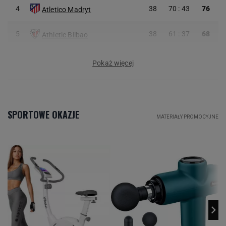
4
38
70 : 43
76
Atletico Madryt
5
38
61 : 37
68
Athletic Bilbao
Pokaż więcej