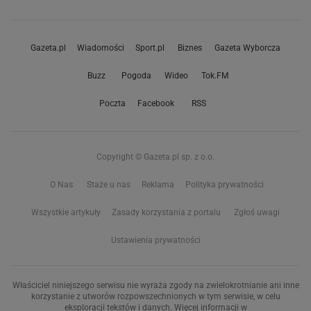
Gazeta.pl
Wiadomości
Sport.pl
Biznes
Gazeta Wyborcza
Buzz
Pogoda
Wideo
Tok.FM
Poczta
Facebook
RSS
Copyright © Gazeta.pl sp. z o.o.
O Nas
Staże u nas
Reklama
Polityka prywatności
Wszystkie artykuły
Zasady korzystania z portalu
Zgłoś uwagi
Ustawienia prywatności
Właściciel niniejszego serwisu nie wyraża zgody na zwielokrotnianie ani inne
korzystanie z utworów rozpowszechnionych w tym serwisie, w celu
eksploracji tekstów i danych. Więcej informacji w