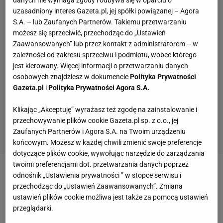
danych nie wymaga zgody i odbywa się w oparciu o
uzasadniony interes Gazeta.pl, jej spółki powiązanej – Agora
S.A. – lub Zaufanych Partnerów. Takiemu przetwarzaniu
możesz się sprzeciwić, przechodząc do „Ustawień
Zaawansowanych” lub przez kontakt z administratorem – w
zależności od zakresu sprzeciwu i podmiotu, wobec którego
jest kierowany. Więcej informacji o przetwarzaniu danych
osobowych znajdziesz w dokumencie
Polityka Prywatności
Gazeta.pl
i
Polityka Prywatności Agora S.A.
Klikając „Akceptuję” wyrażasz też zgodę na zainstalowanie i
przechowywanie plików cookie Gazeta.pl sp. z o.o., jej
Zaufanych Partnerów i Agora S.A. na Twoim urządzeniu
końcowym. Możesz w każdej chwili zmienić swoje preferencje
dotyczące plików cookie, wywołując narzędzie do zarządzania
twoimi preferencjami dot. przetwarzania danych poprzez
Zobacz wideo
Tajny plan Probierza. "Rozpuszczanie
odnośnik „Ustawienia prywatności ” w stopce serwisu i
przechodząc do „Ustawień Zaawansowanych”. Zmiana
mgły, żeby namieszać w głowie przeciwnika"
ustawień plików cookie możliwa jest także za pomocą ustawień
przeglądarki.
Barcelona chce mistrzostwa Hiszpanii. Joan