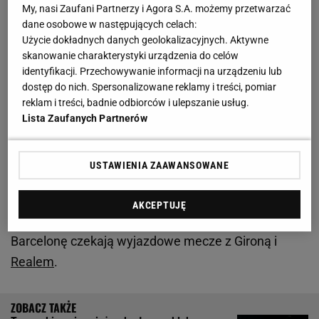
My, nasi Zaufani Partnerzy i Agora S.A. możemy przetwarzać
Laporta nie ma złudzeń i ogłasza
dane osobowe w następujących celach:
Użycie dokładnych danych geolokalizacyjnych. Aktywne
Miesiąc później pojawiają się doniesienia, że
skanowanie charakterystyki urządzenia do celów
identyfikacji. Przechowywanie informacji na urządzeniu lub
Xavi rozważa swoją przyszłość i może wypełnić
dostęp do nich. Spersonalizowane reklamy i treści, pomiar
kontrakt, który obowiązuje do końca przyszłego
reklam i treści, badnie odbiorców i ulepszanie usług.
sezonu. Powód? W ostatnim czasie Barcelona
Lista Zaufanych Partnerów
poprawiła swoją grę i odrobiła część strat do Girony i
Realu Madryt w tabeli La Liga. Do rewelacji
USTAWIENIA ZAAWANSOWANE
obecnego sezonu Katalończycy tracą dwa punkty, a
do "Królewskich" osiem oczek. A do końca
AKCEPTUJĘ
rozgrywek pozostało jeszcze 12 kolejek, a w tym
Barcelonę czekają wyjazdowe mecze z Gironą i
Realem
.