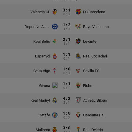
3 : 1
Valencia CF
FC Barcelona
0 : 0
1 : 2
Deportivo Alaves
Rayo Vallecano
1 : 0
2 : 1
Real Betis
Levante
1 : 1
1 : 1
Espanyol
Real Sociedad
0 : 1
1 : 0
Celta Vigo
Sevilla FC
0 : 0
1 : 1
Girona
Elche
0 : 1
4 : 2
Real Madryt
Athletic Bilbao
2 : 1
1 : 0
Getafe
Osasuna Pampeluna
0 : 0
3 : 0
Mallorca
Real Oviedo