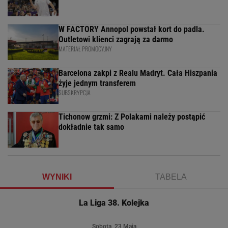
W FACTORY Annopol powstał kort do padla.
Outletowi klienci zagrają za darmo
MATERIAŁ PROMOCYJNY
Barcelona zakpi z Realu Madryt. Cała Hiszpania
żyje jednym transferem
SUBSKRYPCJA
Tichonow grzmi: Z Polakami należy postąpić
dokładnie tak samo
WYNIKI
TABELA
La Liga 38. Kolejka
Sobota, 23 Maja