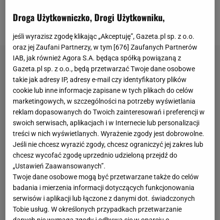
Villarrealowi. Wtedy Xavi Hernandez zapowiedział,
Droga Użytkowniczko, Drogi Użytkowniku,
że odejdzie z klubu po zakończeniu rozgrywek.
jeśli wyrazisz zgodę klikając „Akceptuję”, Gazeta.pl sp. z o.o.
oraz jej Zaufani Partnerzy, w tym [
676
] Zaufanych Partnerów
IAB, jak również Agora S.A. będąca spółką powiązaną z
Gazeta.pl sp. z o.o., będą przetwarzać Twoje dane osobowe
takie jak adresy IP, adresy e-mail czy identyfikatory plików
cookie lub inne informacje zapisane w tych plikach do celów
marketingowych, w szczególności na potrzeby wyświetlania
reklam dopasowanych do Twoich zainteresowań i preferencji w
swoich serwisach, aplikacjach i w Internecie lub personalizacji
treści w nich wyświetlanych. Wyrażenie zgody jest dobrowolne.
Jeśli nie chcesz wyrazić zgody, chcesz ograniczyć jej zakres lub
chcesz wycofać zgodę uprzednio udzieloną przejdź do
„Ustawień Zaawansowanych”.
Twoje dane osobowe mogą być przetwarzane także do celów
badania i mierzenia informacji dotyczących funkcjonowania
serwisów i aplikacji lub łączone z danymi dot. świadczonych
Tobie usług. W określonych przypadkach przetwarzanie