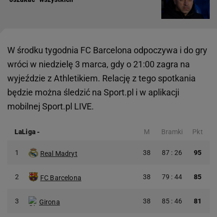
W środku tygodnia FC Barcelona odpoczywa i do gry
wróci w niedzielę 3 marca, gdy o 21:00 zagra na
wyjeździe z Athletikiem. Relację z tego spotkania
będzie można śledzić na Sport.pl i w aplikacji
mobilnej Sport.pl LIVE.
LaLiga
-
M
Bramki
Pkt
1
38
87 : 26
95
Real Madryt
2
38
79 : 44
85
FC Barcelona
3
38
85 : 46
81
Girona