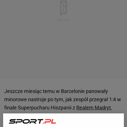
Jeszcze miesiąc temu w Barcelonie panowały
minorowe nastroje po tym, jak zespół przegrał 1:4 w
finale Superpucharu Hiszpanii z
Realem Madryt
,
poległ 2:4 z Athletikiem w ćwierćfinale Pucharu Króla
oraz poniósł klęskę 3:5 u siebie w
lidze
przeciwko