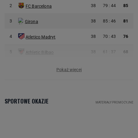
2
38
79 : 44
85
FC Barcelona
3
38
85 : 46
81
Girona
4
38
70 : 43
76
Atletico Madryt
5
38
61 : 37
68
Athletic Bilbao
Pokaż więcej