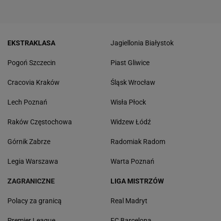
EKSTRAKLASA
Jagiellonia Białystok
Pogoń Szczecin
Piast Gliwice
Cracovia Kraków
Śląsk Wrocław
Lech Poznań
Wisła Płock
Raków Częstochowa
Widzew Łódź
Górnik Zabrze
Radomiak Radom
Legia Warszawa
Warta Poznań
ZAGRANICZNE
LIGA MISTRZÓW
Polacy za granicą
Real Madryt
Premier League
FC Barcelona