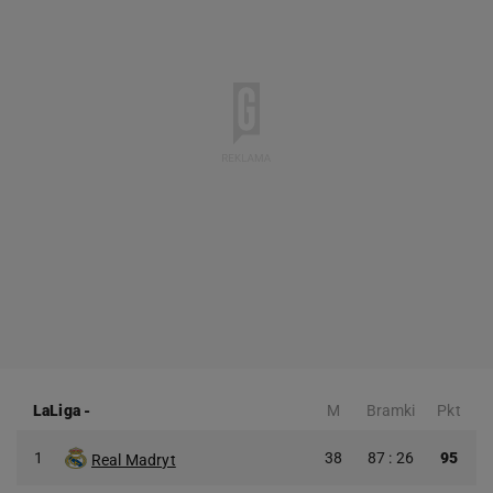
LaLiga
-
M
Bramki
Pkt
1
38
87 : 26
95
Real Madryt