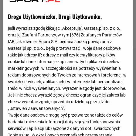
Villarrealem (3:5) zapowiedział, że 30 czerwca
Droga Użytkowniczko, Drogi Użytkowniku,
odejdzie z klubu. Od tego czasu pojawiają się liczne
doniesienia na temat nazwiska jego następcy.
jeśli wyrazisz zgodę klikając „Akceptuję”, Gazeta.pl sp. z o.o.
Niektóre propozycje są absolutnie sensacyjnie.
oraz jej Zaufani Partnerzy, w tym [
676
] Zaufanych Partnerów
IAB, jak również Agora S.A. będąca spółką powiązaną z
Gazeta.pl sp. z o.o., będą przetwarzać Twoje dane osobowe
takie jak adresy IP, adresy e-mail czy identyfikatory plików
cookie lub inne informacje zapisane w tych plikach do celów
marketingowych, w szczególności na potrzeby wyświetlania
reklam dopasowanych do Twoich zainteresowań i preferencji w
swoich serwisach, aplikacjach i w Internecie lub personalizacji
treści w nich wyświetlanych. Wyrażenie zgody jest dobrowolne.
Jeśli nie chcesz wyrazić zgody, chcesz ograniczyć jej zakres lub
chcesz wycofać zgodę uprzednio udzieloną przejdź do
„Ustawień Zaawansowanych”.
Twoje dane osobowe mogą być przetwarzane także do celów
badania i mierzenia informacji dotyczących funkcjonowania
serwisów i aplikacji lub łączone z danymi dot. świadczonych
Tobie usług. W określonych przypadkach przetwarzanie