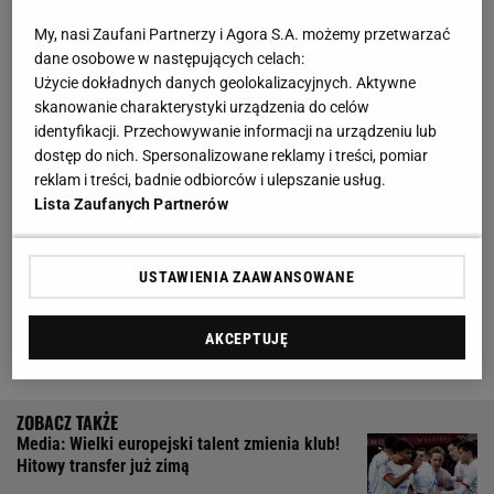
reprezentacji Polski
My, nasi Zaufani Partnerzy i Agora S.A. możemy przetwarzać
dane osobowe w następujących celach:
FC Barcelona szuka następcy Xaviego. Joan
Użycie dokładnych danych geolokalizacyjnych. Aktywne
Laporta ma zdecydowanego faworyta
skanowanie charakterystyki urządzenia do celów
identyfikacji. Przechowywanie informacji na urządzeniu lub
dostęp do nich. Spersonalizowane reklamy i treści, pomiar
Z zespołem mistrzów Hiszpanii łączono już Mikela
reklam i treści, badnie odbiorców i ulepszanie usług.
Artetę czy Juergena Kloppa. Pierwszy z nich miałby
Lista Zaufanych Partnerów
w tym celu opuścić Arsenal,
lecz stanowczo
zdementował te doniesienia
.
Z kolei drugi
USTAWIENIA ZAAWANSOWANE
zapowiedział
, że po odejściu z
Liverpoolu
(nastąpi
po zakończeniu sezonu) zrobi sobie przerwę i raczej
AKCEPTUJĘ
nie zmieni zdania.
Media: Wielki europejski talent zmienia klub!
Hitowy transfer już zimą