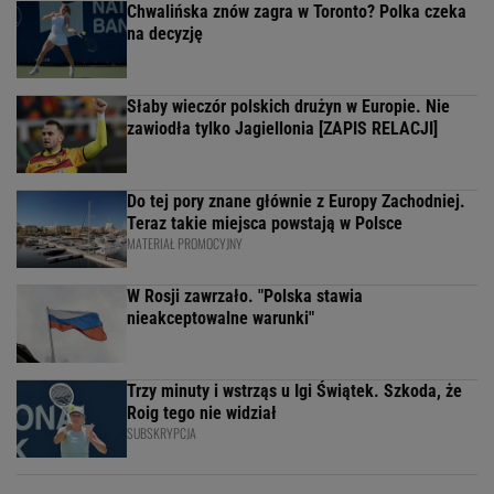
Chwalińska znów zagra w Toronto? Polka czeka
na decyzję
Słaby wieczór polskich drużyn w Europie. Nie
zawiodła tylko Jagiellonia [ZAPIS RELACJI]
Do tej pory znane głównie z Europy Zachodniej.
Teraz takie miejsca powstają w Polsce
MATERIAŁ PROMOCYJNY
W Rosji zawrzało. "Polska stawia
nieakceptowalne warunki"
Trzy minuty i wstrząs u Igi Świątek. Szkoda, że
Roig tego nie widział
SUBSKRYPCJA