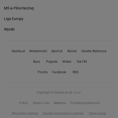
MŚ w Piłce Nożnej
Liga Europy
Wyniki
Gazeta.pl
Wiadomości
Sport.pl
Biznes
Gazeta Wyborcza
Buzz
Pogoda
Wideo
Tok.FM
Poczta
Facebook
RSS
Copyright © Gazeta.pl sp. z o.o.
O Nas
Staże u nas
Reklama
Polityka prywatności
Wszystkie artykuły
Zasady korzystania z portalu
Zgłoś uwagi