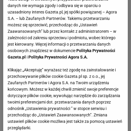
danych nie wymaga zgody i odbywa się w oparciu o
uzasadniony interes Gazeta.pl, jej spółki powiązanej – Agora
S.A. – lub Zaufanych Partnerów. Takiemu przetwarzaniu
możesz się sprzeciwić, przechodząc do „Ustawień
Zaawansowanych” lub przez kontakt z administratorem – w
zależności od zakresu sprzeciwu i podmiotu, wobec którego
jest kierowany. Więcej informacji o przetwarzaniu danych
osobowych znajdziesz w dokumencie
Polityka Prywatności
Gazeta.pl
i
Polityka Prywatności Agora S.A.
Klikając „Akceptuję” wyrażasz też zgodę na zainstalowanie i
przechowywanie plików cookie Gazeta.pl sp. z o.o., jej
Zaufanych Partnerów i Agora S.A. na Twoim urządzeniu
końcowym. Możesz w każdej chwili zmienić swoje preferencje
dotyczące plików cookie, wywołując narzędzie do zarządzania
twoimi preferencjami dot. przetwarzania danych poprzez
odnośnik „Ustawienia prywatności ” w stopce serwisu i
przechodząc do „Ustawień Zaawansowanych”. Zmiana
ustawień plików cookie możliwa jest także za pomocą ustawień
Zobacz wideo
Ależ słowa Bożydara Iwanowa o
przeglądarki.