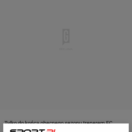
Tylko do końca obecnego sezonu trenerem FC
Barcelony będzie Xavi, który po spotkaniu z