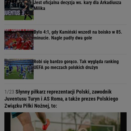
Jest oficjalna decyzja ws. kary dla Arkadiusza
Milika
Było 4:1, gdy Kamiński wszedł na boisko w 85.
minucie. Nagle padły dwa gole
Robi się bardzo gorąco. Tak wygląda ranking
UEFA po meczach polskich drużyn
1/23
Słynny piłkarz reprezentacji Polski, zawodnik
Juventusu Turyn i AS Roma, a także prezes Polskiego
Związku Piłki Nożnej, to: