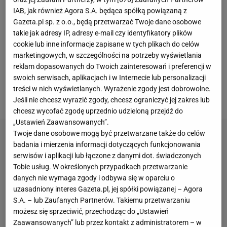
roku. Jego pierwszy sezon w nowym klubie był
IAB, jak również Agora S.A. będąca spółką powiązaną z
bardzo udany. Polak został królem strzelców i
Gazeta.pl sp. z o.o., będą przetwarzać Twoje dane osobowe
takie jak adresy IP, adresy e-mail czy identyfikatory plików
sięgnął po mistrzostwo Hiszpanii. W bieżących
cookie lub inne informacje zapisane w tych plikach do celów
rozgrywkach sytuacja wygląda jednak inaczej.
marketingowych, w szczególności na potrzeby wyświetlania
Napastnik nie spisuje się najlepiej i marnuje wiele
reklam dopasowanych do Twoich zainteresowań i preferencji w
swoich serwisach, aplikacjach i w Internecie lub personalizacji
dogodnych okazji. Do tej pory rozegrał 23 mecze, w
treści w nich wyświetlanych. Wyrażenie zgody jest dobrowolne.
których strzelił 10 goli.
Jeśli nie chcesz wyrazić zgody, chcesz ograniczyć jej zakres lub
chcesz wycofać zgodę uprzednio udzieloną przejdź do
„Ustawień Zaawansowanych”.
Twoje dane osobowe mogą być przetwarzane także do celów
badania i mierzenia informacji dotyczących funkcjonowania
serwisów i aplikacji lub łączone z danymi dot. świadczonych
Tobie usług. W określonych przypadkach przetwarzanie
danych nie wymaga zgody i odbywa się w oparciu o
uzasadniony interes Gazeta.pl, jej spółki powiązanej – Agora
S.A. – lub Zaufanych Partnerów. Takiemu przetwarzaniu
możesz się sprzeciwić, przechodząc do „Ustawień
Zaawansowanych” lub przez kontakt z administratorem – w