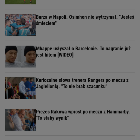
Burza w Napoli. Osimhen nie wytrzymał. "Jesteś
śmieciem"
Mbappe usłyszał o Barcelonie. To nagranie już
jest hitem [WIDEO]
Kuriozalne słowa trenera Rangers po meczu z
Jagiellonią. "To nie brak szacunku"
Prezes Rakowa wprost po meczu z Hammarby.
"To słaby wynik"