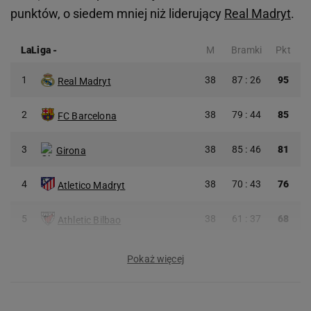
punktów, o siedem mniej niż liderujący
Real Madryt
.
LaLiga
-
M
Bramki
Pkt
1
38
87 : 26
95
Real Madryt
2
38
79 : 44
85
FC Barcelona
3
38
85 : 46
81
Girona
4
38
70 : 43
76
Atletico Madryt
5
38
61 : 37
68
Athletic Bilbao
Pokaż więcej