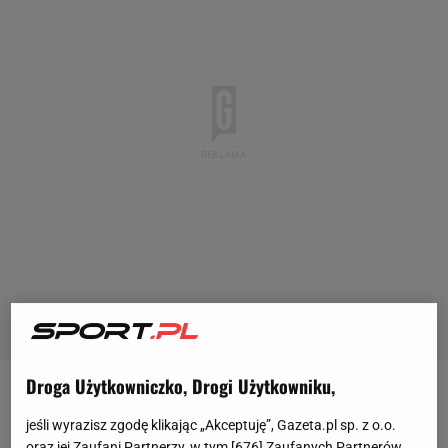
Droga Użytkowniczko, Drogi Użytkowniku,
Latem 2022 roku Robert Lewandowski przeniósł się
jeśli wyrazisz zgodę klikając „Akceptuję”, Gazeta.pl sp. z o.o.
do
FC Barcelony
, z którą podpisał kontrakt do 2026
oraz jej Zaufani Partnerzy, w tym [
676
] Zaufanych Partnerów