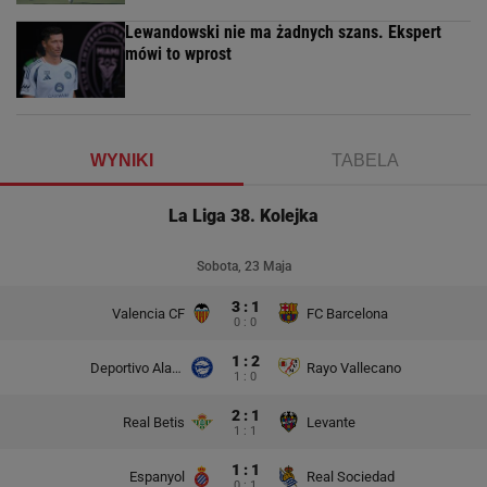
Lewandowski nie ma żadnych szans. Ekspert
mówi to wprost
WYNIKI
TABELA
La Liga 38. Kolejka
Sobota, 23 Maja
3 : 1
Valencia CF
FC Barcelona
0 : 0
1 : 2
Deportivo Alaves
Rayo Vallecano
1 : 0
2 : 1
Real Betis
Levante
1 : 1
1 : 1
Espanyol
Real Sociedad
0 : 1