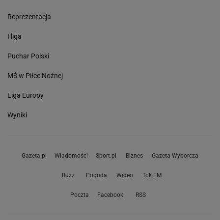
Reprezentacja
I liga
Puchar Polski
MŚ w Piłce Nożnej
Liga Europy
Wyniki
Gazeta.pl
Wiadomości
Sport.pl
Biznes
Gazeta Wyborcza
Buzz
Pogoda
Wideo
Tok.FM
Poczta
Facebook
RSS