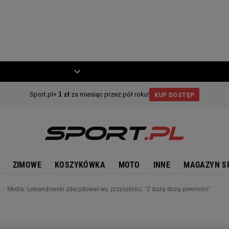
ZIECKO
MOTO
ZIMOWE
KOSZYKÓWKA
MOTO
INNE
MAGAZYN S
n
Media: Lewandowski zdecydował ws. przyszłości. "Z dużą dozą pewności"