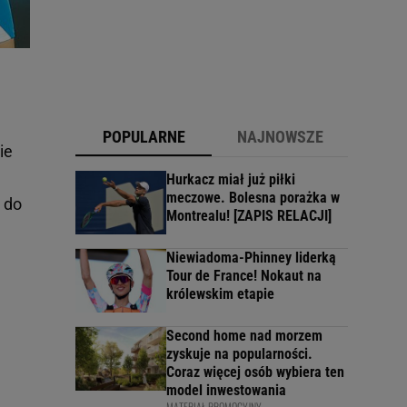
POPULARNE
NAJNOWSZE
ie
Hurkacz miał już piłki
meczowe. Bolesna porażka w
 do
Montrealu! [ZAPIS RELACJI]
Niewiadoma-Phinney liderką
Tour de France! Nokaut na
królewskim etapie
Second home nad morzem
zyskuje na popularności.
Coraz więcej osób wybiera ten
model inwestowania
MATERIAŁ PROMOCYJNY