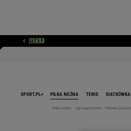
WIADOMOŚCI
NEXT
SPORT
PLOTEK
D
SPORT.PL+
PIŁKA NOŻNA
TENIS
SIATKÓWKA
Piłka nożna
Ligi zagraniczne
Primera Divisio