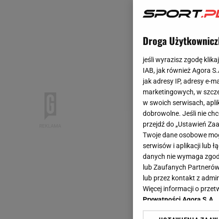
Droga Użytkownicz
jeśli wyrazisz zgodę klika
IAB, jak również Agora S
jak adresy IP, adresy e-m
marketingowych, w szcze
w swoich serwisach, aplik
dobrowolne. Jeśli nie ch
przejdź do „Ustawień Z
Twoje dane osobowe mogą
serwisów i aplikacji lub
danych nie wymaga zgody 
lub Zaufanych Partnerów
lub przez kontakt z admi
Więcej informacji o prz
Prywatności Agora S.A.