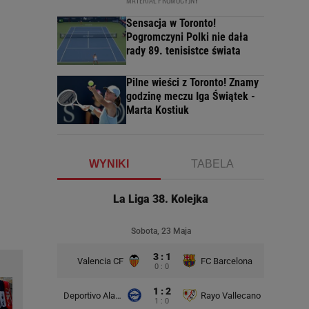
Sensacja w Toronto!
Pogromczyni Polki nie dała
rady 89. tenisistce świata
Pilne wieści z Toronto! Znamy
godzinę meczu Iga Świątek -
Marta Kostiuk
WYNIKI
TABELA
La Liga 38. Kolejka
Sobota, 23 Maja
3 : 1
Valencia CF
FC Barcelona
0 : 0
1 : 2
Deportivo Alaves
Rayo Vallecano
1 : 0