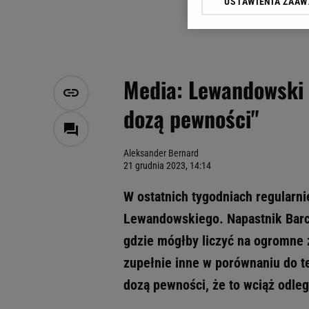
USTAWIENIA ZAA
Klikając „Akceptuję” wyra
Zaufanych Partnerów i A
dotyczące plików cookie,
odnośnik „Ustawienia pr
plików cookie możliwa je
Media: Lewandowski 
My, nasi Zaufani Partne
dozą pewności"
Użycie dokładnych danych
Przechowywanie informacji
badnie odbiorców i uleps
Aleksander Bernard
21 grudnia 2023, 14:14
W ostatnich tygodniach regularni
Lewandowskiego. Napastnik Barce
gdzie mógłby liczyć na ogromne 
zupełnie inne w porównaniu do t
dozą pewności, że to wciąż odleg