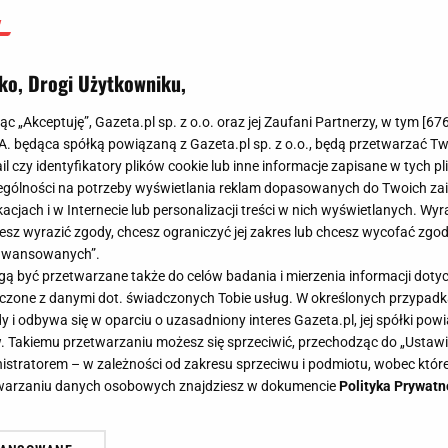
ko, Drogi Użytkowniku,
jąc „Akceptuję”, Gazeta.pl sp. z o.o. oraz jej Zaufani Partnerzy, w tym [
67
.A. będąca spółką powiązaną z Gazeta.pl sp. z o.o., będą przetwarzać T
ail czy identyfikatory plików cookie lub inne informacje zapisane w tych p
gólności na potrzeby wyświetlania reklam dopasowanych do Twoich zain
acjach i w Internecie lub personalizacji treści w nich wyświetlanych. Wyr
cesz wyrazić zgody, chcesz ograniczyć jej zakres lub chcesz wycofać zgo
aawansowanych”.
 być przetwarzane także do celów badania i mierzenia informacji dot
 łączone z danymi dot. świadczonych Tobie usług. W określonych przypad
i odbywa się w oparciu o uzasadniony interes Gazeta.pl, jej spółki powi
. Takiemu przetwarzaniu możesz się sprzeciwić, przechodząc do „Ust
nistratorem – w zależności od zakresu sprzeciwu i podmiotu, wobec które
etwarzaniu danych osobowych znajdziesz w dokumencie
Polityka Prywatn