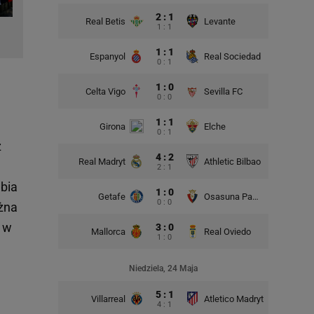
2 : 1
Real Betis
Levante
1 : 1
1 : 1
Espanyol
Real Sociedad
0 : 1
1 : 0
Celta Vigo
Sevilla FC
0 : 0
1 : 1
Girona
Elche
0 : 1
ż
4 : 2
Real Madryt
Athletic Bilbao
2 : 1
abia
1 : 0
Getafe
Osasuna Pampeluna
0 : 0
żna
ż w
3 : 0
Mallorca
Real Oviedo
1 : 0
Niedziela, 24 Maja
5 : 1
Villarreal
Atletico Madryt
4 : 1