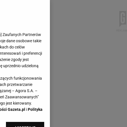
6
] Zaufanych Partnerów
woje dane osobowe takie
likach do celów
teresowań i preferencji
ażenie zgody jest
dę uprzednio udzieloną
yczących funkcjonowania
kach przetwarzanie
ązanej – Agora S.A. –
awień Zaawansowanych”
go jest kierowany.
ości Gazeta.pl
i
Polityka