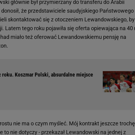
ki głównie był przymierzany do transferu do Arabii
om donosił, że przedstawiciele saudyjskiego Państwowego
ieli skontaktować się z otoczeniem Lewandowskiego, by
i. Latem tego roku pojawiła się oferta opiewająca na 40
Ittihad miało też oferować Lewandowskiemu pensję na
zon.
c roku. Koszmar Polski, absurdalne miejsce
prostu nie ma o czym myśleć. Mój kontrakt jeszcze trochę
nie to nie dotyczy - przekazał Lewandowski na jednej z