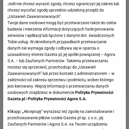
Jeśli nie chcesz wyrazić zgody, chcesz ograniczyć jej zakres lub
chcesz wycofać zgodę uprzednio udzieloną przejdź do
„Ustawień Zaawansowanych”.
Twoje dane osobowe mogą być przetwarzane także do celów
badania i mierzenia informacji dotyczących funkcjonowania
serwisów i aplikacji lub łączone z danymi dot. świadczonych
Tobie usług. W określonych przypadkach przetwarzanie
danych nie wymaga zgody i odbywa się w oparciu o
uzasadniony interes Gazeta.pl, jej spółki powiązanej – Agora
S.A. – lub Zaufanych Partnerów. Takiemu przetwarzaniu
możesz się sprzeciwić, przechodząc do „Ustawień
Zaawansowanych” lub przez kontakt z administratorem – w
zależności od zakresu sprzeciwu i podmiotu, wobec którego
jest kierowany. Więcej informacji o przetwarzaniu danych
osobowych znajdziesz w dokumencie
Polityka Prywatności
Gazeta.pl
i
Polityka Prywatności Agora S.A.
Klikając „Akceptuję” wyrażasz też zgodę na zainstalowanie i
Zobacz wideo
Jeszcze 5 lat temu Michał Probierz
przechowywanie plików cookie Gazeta.pl sp. z o.o., jej
nie chciał być selekcjonerem. „Młodzieżówka była,
Zaufanych Partnerów i Agora S.A. na Twoim urządzeniu
jak moje dziecko"