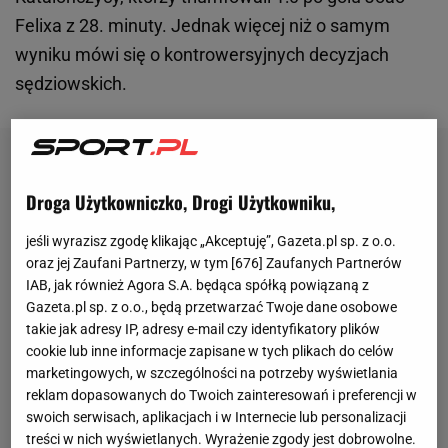
Felixa z 28. minuty. Jednak więcej niż o samym
wyniku mówi się o kontrowersyjnych decyzjach
sędziowskich.
Droga Użytkowniczko, Drogi Użytkowniku,
jeśli wyrazisz zgodę klikając „Akceptuję”, Gazeta.pl sp. z o.o.
oraz jej Zaufani Partnerzy, w tym [
676
] Zaufanych Partnerów
IAB, jak również Agora S.A. będąca spółką powiązaną z
Gazeta.pl sp. z o.o., będą przetwarzać Twoje dane osobowe
takie jak adresy IP, adresy e-mail czy identyfikatory plików
cookie lub inne informacje zapisane w tych plikach do celów
marketingowych, w szczególności na potrzeby wyświetlania
reklam dopasowanych do Twoich zainteresowań i preferencji w
swoich serwisach, aplikacjach i w Internecie lub personalizacji
treści w nich wyświetlanych. Wyrażenie zgody jest dobrowolne.