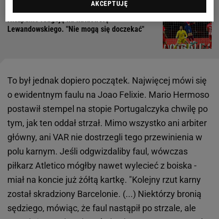
AKCEPTUJĘ
Hiszpanie reagują na katastrofę
Lewandowskiego. "Nie mogą się doczekać"
To był jednak dopiero początek. Najwięcej mówi się
o ewidentnym faulu na Joao Felixie. Mario Hermoso
postawił stempel na stopie Portugalczyka chwilę po
tym, jak ten oddał strzał. Mimo wszystko ani arbiter
główny, ani VAR nie dostrzegli tego przewinienia w
polu karnym. Jeśli odgwizdaliby faul, wówczas
piłkarz Atletico mógłby nawet wylecieć z boiska -
miał na koncie już żółtą kartkę. "Kolejny rzut karny
został skradziony Barcelonie. (...) Niektórzy bronią
sędziego, mówiąc, że faul nastąpił po strzale, ale