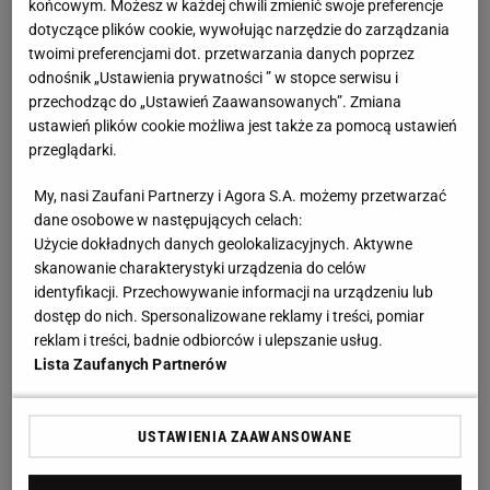
końcowym. Możesz w każdej chwili zmienić swoje preferencje
dotyczące plików cookie, wywołując narzędzie do zarządzania
twoimi preferencjami dot. przetwarzania danych poprzez
FC Barcelona znów "okradziona" przez sędziów.
odnośnik „Ustawienia prywatności ” w stopce serwisu i
Media grzmią po meczu z Atletico
przechodząc do „Ustawień Zaawansowanych”. Zmiana
ustawień plików cookie możliwa jest także za pomocą ustawień
przeglądarki.
Arbitrem głównym spotkania 15. kolejki La Liga
był Jose Maria Sanchez Martinez. I już niemal od
My, nasi Zaufani Partnerzy i Agora S.A. możemy przetwarzać
początku jego praca wzbudzała wiele dyskusji. Nie
dane osobowe w następujących celach:
Użycie dokładnych danych geolokalizacyjnych. Aktywne
dość, że nie odgwizdywał kilku spornych sytuacji, to
skanowanie charakterystyki urządzenia do celów
na dodatek sam przeszkadzał zawodnikom w
identyfikacji. Przechowywanie informacji na urządzeniu lub
rozgrywaniu akcji. Tak było m.in. w pierwszej
dostęp do nich. Spersonalizowane reklamy i treści, pomiar
reklam i treści, badnie odbiorców i ulepszanie usług.
połowie, kiedy to stanął na drodze Ilkaya
Lista Zaufanych Partnerów
Guendogada. Niemiec wpadł na niego, przez co
stracił piłkę. Mimo to sędzia nie zdecydował się na
USTAWIENIA ZAAWANSOWANE
zatrzymanie gry i pozwolił Atletico na kontratak.