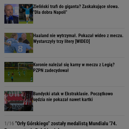
Zieliński trafi do giganta? Zaskakujące słowa.
"Dla dobra Napoli"
Haaland nie wytrzymał. Pokazał wideo z meczu.
Wystarczyły trzy litery [WIDEO]
Koronie należał się karny w meczu z Legią?
PZPN zadecydował
Bandycki atak w Ekstraklasie. Początkowo
sędzia nie pokazał nawet kartki
1/16
"Orły Górskiego" zostały medalistą Mundialu '74.