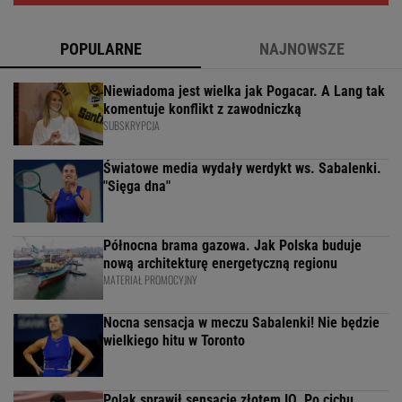
POPULARNE
NAJNOWSZE
Niewiadoma jest wielka jak Pogacar. A Lang tak
komentuje konflikt z zawodniczką
SUBSKRYPCJA
Światowe media wydały werdykt ws. Sabalenki.
"Sięga dna"
Północna brama gazowa. Jak Polska buduje
nową architekturę energetyczną regionu
MATERIAŁ PROMOCYJNY
Nocna sensacja w meczu Sabalenki! Nie będzie
wielkiego hitu w Toronto
Polak sprawił sensację złotem IO. Po cichu