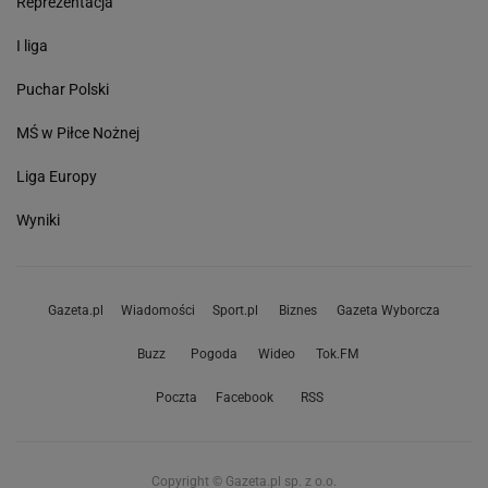
Reprezentacja
I liga
Puchar Polski
MŚ w Piłce Nożnej
Liga Europy
Wyniki
Gazeta.pl
Wiadomości
Sport.pl
Biznes
Gazeta Wyborcza
Buzz
Pogoda
Wideo
Tok.FM
Poczta
Facebook
RSS
Copyright © Gazeta.pl sp. z o.o.