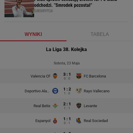
odchodzi. "Smrodek pozostał"
SUBSKRYPCJA
WYNIKI
TABELA
La Liga 38. Kolejka
Sobota, 23 Maja
3 : 1
Valencia CF
FC Barcelona
0 : 0
1 : 2
Deportivo Alaves
Rayo Vallecano
1 : 0
2 : 1
Real Betis
Levante
1 : 1
1 : 1
Espanyol
Real Sociedad
0 : 1