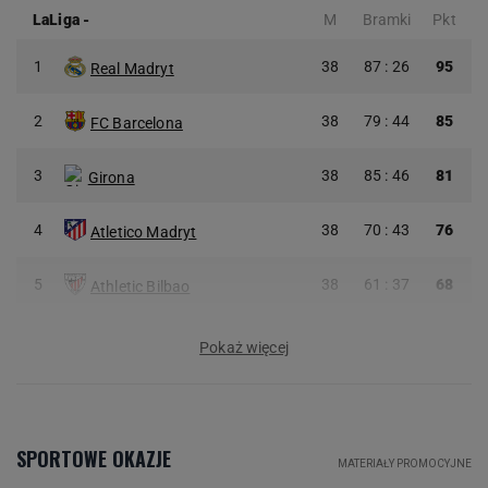
LaLiga
-
M
Bramki
Pkt
1
38
87 : 26
95
Real Madryt
2
38
79 : 44
85
FC Barcelona
3
38
85 : 46
81
Girona
4
38
70 : 43
76
Atletico Madryt
5
38
61 : 37
68
Athletic Bilbao
Pokaż więcej