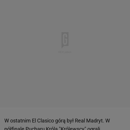
W ostatnim El Clasico górą był Real Madryt. W
półfinale Pucharu Króla "Królewscy" ograli