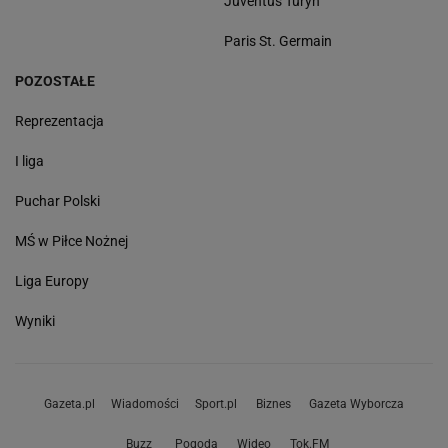
Juventus Turyn
Paris St. Germain
POZOSTAŁE
Reprezentacja
I liga
Puchar Polski
MŚ w Piłce Nożnej
Liga Europy
Wyniki
Gazeta.pl
Wiadomości
Sport.pl
Biznes
Gazeta Wyborcza
Buzz
Pogoda
Wideo
Tok.FM