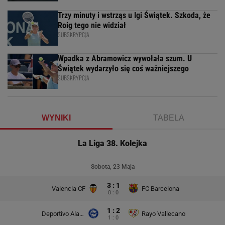
Trzy minuty i wstrząs u Igi Świątek. Szkoda, że
Roig tego nie widział
SUBSKRYPCJA
Wpadka z Abramowicz wywołała szum. U
Świątek wydarzyło się coś ważniejszego
SUBSKRYPCJA
WYNIKI
TABELA
La Liga 38. Kolejka
Sobota, 23 Maja
3 : 1
Valencia CF
FC Barcelona
0 : 0
1 : 2
Deportivo Alaves
Rayo Vallecano
1 : 0