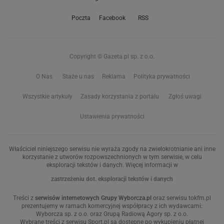
Poczta
Facebook
RSS
Copyright © Gazeta.pl sp. z o.o.
O Nas
Staże u nas
Reklama
Polityka prywatności
Wszystkie artykuły
Zasady korzystania z portalu
Zgłoś uwagi
Ustawienia prywatności
Właściciel niniejszego serwisu nie wyraża zgody na zwielokrotnianie ani inne
korzystanie z utworów rozpowszechnionych w tym serwisie, w celu
eksploracji tekstów i danych. Więcej informacji w
zastrzeżeniu dot. eksploracji tekstów i danych
Treści z
serwisów internetowych Grupy Wyborcza.pl
oraz serwisu tokfm.pl
prezentujemy w ramach komercyjnej współpracy z ich wydawcami:
Wyborcza sp. z o.o. oraz Grupą Radiową Agory sp. z o.o.
Wybrane treści z serwisu Sport.pl są dostępne po wykupieniu płatnej