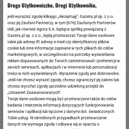
Lewandowskiego, który na początku miesiąca
Droga Użytkowniczko, Drogi Użytkowniku,
nabawił się kontuzji i opuścił już kilka spotkań.
jeśli wyrazisz zgodę klikając „Akceptuję”, Gazeta.pl sp. z o.o.
Pierwsze diagnozy sugerowały, że Polak może nie
oraz jej Zaufani Partnerzy, w tym [
676
] Zaufanych Partnerów
zagrać także w El Clasico. W Barcelonie trwała
IAB, jak również Agora S.A. będąca spółką powiązaną z
Gazeta.pl sp. z o.o., będą przetwarzać Twoje dane osobowe
walka z czasem, która zakończyła się sukcesem. W
takie jak adresy IP, adresy e-mail czy identyfikatory plików
piątek
okazało się, że napastnik będzie do
cookie lub inne informacje zapisane w tych plikach do celów
dyspozycji Xaviego w starciu z odwiecznym
marketingowych, w szczególności na potrzeby wyświetlania
reklam dopasowanych do Twoich zainteresowań i preferencji w
rywalem.
swoich serwisach, aplikacjach i w Internecie lub personalizacji
treści w nich wyświetlanych. Wyrażenie zgody jest dobrowolne.
Jeśli nie chcesz wyrazić zgody, chcesz ograniczyć jej zakres lub
chcesz wycofać zgodę uprzednio udzieloną przejdź do
„Ustawień Zaawansowanych”.
Twoje dane osobowe mogą być przetwarzane także do celów
badania i mierzenia informacji dotyczących funkcjonowania
serwisów i aplikacji lub łączone z danymi dot. świadczonych
Tobie usług. W określonych przypadkach przetwarzanie
danych nie wymaga zgody i odbywa się w oparciu o