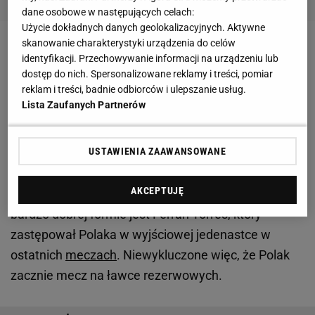
dane osobowe w następujących celach:
Użycie dokładnych danych geolokalizacyjnych. Aktywne
skanowanie charakterystyki urządzenia do celów
Zobacz wideo
Co za słowa Piotra Zielińskiego!
identyfikacji. Przechowywanie informacji na urządzeniu lub
"Spełnienie dziecięcych marzeń"
dostęp do nich. Spersonalizowane reklamy i treści, pomiar
reklam i treści, badnie odbiorców i ulepszanie usług.
Lista Zaufanych Partnerów
Gdzie obejrzeć mecz FC Barcelona - Real Madryt?
Czy zagra Robert Lewandowski?
USTAWIENIA ZAAWANSOWANE
Choć Lewandowski znajdzie się w kadrze meczowej,
AKCEPTUJĘ
to nie wiadomo czy pojawi się na placu
gry
. W
bardzo dobrej formie jest Ferran Torres, który
zastępował Polaka w wyjściowej jedenastce w
ostatnich
meczach
. Niewykluczone więc, że Polak
zacznie mecz na ławce rezerwowych.