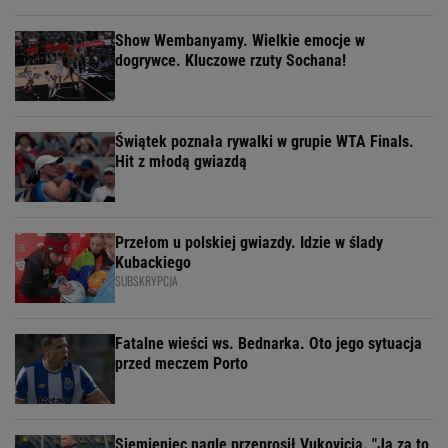
Show Wembanyamy. Wielkie emocje w
dogrywce. Kluczowe rzuty Sochana!
Świątek poznała rywalki w grupie WTA Finals.
Hit z młodą gwiazdą
Przełom u polskiej gwiazdy. Idzie w ślady
Kubackiego
SUBSKRYPCJA
Fatalne wieści ws. Bednarka. Oto jego sytuacja
przed meczem Porto
Siemieniec nagle przeprosił Vukovicia. "Ja za to