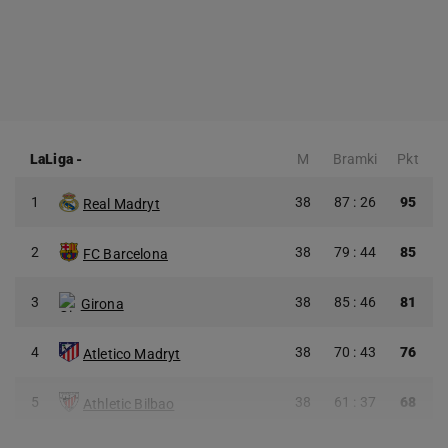
LaLiga
-
M
Bramki
Pkt
1
38
87 : 26
95
Real Madryt
2
38
79 : 44
85
FC Barcelona
3
38
85 : 46
81
Girona
4
38
70 : 43
76
Atletico Madryt
5
38
61 : 37
68
Athletic Bilbao