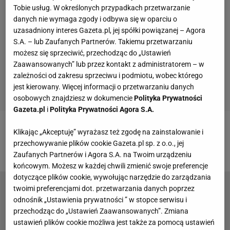
Tobie usług. W określonych przypadkach przetwarzanie
danych nie wymaga zgody i odbywa się w oparciu o
uzasadniony interes Gazeta.pl, jej spółki powiązanej – Agora
S.A. – lub Zaufanych Partnerów. Takiemu przetwarzaniu
możesz się sprzeciwić, przechodząc do „Ustawień
Zaawansowanych” lub przez kontakt z administratorem – w
zależności od zakresu sprzeciwu i podmiotu, wobec którego
jest kierowany. Więcej informacji o przetwarzaniu danych
osobowych znajdziesz w dokumencie
Polityka Prywatności
Gazeta.pl
i
Polityka Prywatności Agora S.A.
Klikając „Akceptuję” wyrażasz też zgodę na zainstalowanie i
Zobacz wideo
Nowa rola Sochana w San Antonio.
przechowywanie plików cookie Gazeta.pl sp. z o.o., jej
"Bardzo poważny eksperyment"
Zaufanych Partnerów i Agora S.A. na Twoim urządzeniu
końcowym. Możesz w każdej chwili zmienić swoje preferencje
dotyczące plików cookie, wywołując narzędzie do zarządzania
twoimi preferencjami dot. przetwarzania danych poprzez
Barcelona ma nowego idola. "Owacje było
odnośnik „Ustawienia prywatności ” w stopce serwisu i
słychać nawet na Camp Nou"
przechodząc do „Ustawień Zaawansowanych”. Zmiana
ustawień plików cookie możliwa jest także za pomocą ustawień