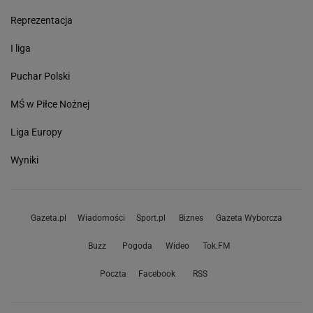
Reprezentacja
I liga
Puchar Polski
MŚ w Piłce Nożnej
Liga Europy
Wyniki
Gazeta.pl
Wiadomości
Sport.pl
Biznes
Gazeta Wyborcza
Buzz
Pogoda
Wideo
Tok.FM
Poczta
Facebook
RSS