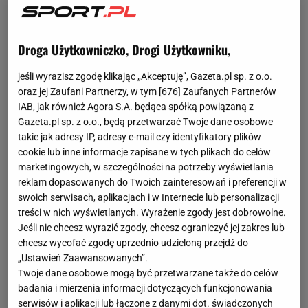
Droga Użytkowniczko, Drogi Użytkowniku,
jeśli wyrazisz zgodę klikając „Akceptuję”, Gazeta.pl sp. z o.o.
oraz jej Zaufani Partnerzy, w tym [
676
] Zaufanych Partnerów
IAB, jak również Agora S.A. będąca spółką powiązaną z
Gazeta.pl sp. z o.o., będą przetwarzać Twoje dane osobowe
takie jak adresy IP, adresy e-mail czy identyfikatory plików
cookie lub inne informacje zapisane w tych plikach do celów
marketingowych, w szczególności na potrzeby wyświetlania
reklam dopasowanych do Twoich zainteresowań i preferencji w
swoich serwisach, aplikacjach i w Internecie lub personalizacji
treści w nich wyświetlanych. Wyrażenie zgody jest dobrowolne.
Jeśli nie chcesz wyrazić zgody, chcesz ograniczyć jej zakres lub
chcesz wycofać zgodę uprzednio udzieloną przejdź do
„Ustawień Zaawansowanych”.
Twoje dane osobowe mogą być przetwarzane także do celów
badania i mierzenia informacji dotyczących funkcjonowania
serwisów i aplikacji lub łączone z danymi dot. świadczonych