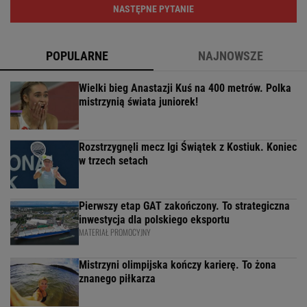
NASTĘPNE PYTANIE
POPULARNE
NAJNOWSZE
Wielki bieg Anastazji Kuś na 400 metrów. Polka
mistrzynią świata juniorek!
Rozstrzygnęli mecz Igi Świątek z Kostiuk. Koniec
w trzech setach
Pierwszy etap GAT zakończony. To strategiczna
inwestycja dla polskiego eksportu
MATERIAŁ PROMOCYJNY
Mistrzyni olimpijska kończy karierę. To żona
znanego piłkarza