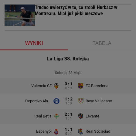
Trudno uwierzyć w to, co zrobił Hurkacz w
Montrealu. Miał już piłki meczowe
WYNIKI
TABELA
La Liga 38. Kolejka
Sobota, 23 Maja
3 : 1
Valencia CF
FC Barcelona
0 : 0
1 : 2
Deportivo Alaves
Rayo Vallecano
1 : 0
2 : 1
Real Betis
Levante
1 : 1
1 : 1
Espanyol
Real Sociedad
0 : 1