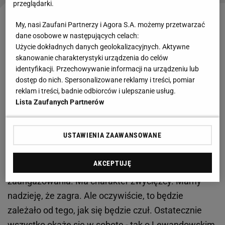
przeglądarki.
Kontuzja sprawiła, że napastnik nie zagrał w
My, nasi Zaufani Partnerzy i Agora S.A. możemy przetwarzać
dane osobowe w następujących celach:
ligowych spotkaniach z Granadą (2:2) i Athletikiem
Użycie dokładnych danych geolokalizacyjnych. Aktywne
Bilbao (1:0) oraz w starciu Ligi Mistrzów z
skanowanie charakterystyki urządzenia do celów
Szachtarem Donieck (2:1). Opuścił też mecze
identyfikacji. Przechowywanie informacji na urządzeniu lub
dostęp do nich. Spersonalizowane reklamy i treści, pomiar
reprezentacji Polski z Wyspami Owczymi (2:0) i
reklam i treści, badnie odbiorców i ulepszanie usług.
Mołdawią (1:1).
Lista Zaufanych Partnerów
W środę Lewandowski z trybun wspierał Barcelonę
USTAWIENIA ZAAWANSOWANE
w domowym
meczu
z Szachtarem. - Jesteśmy
optymistami. Robert przede wszystkim bardzo
AKCEPTUJĘ
chciałby zagrać. To jest piłkarz pełen
zaangażowania. Ma charakter zwycięzcy. Mamy
nadzieję, że zagra. Ale oczywiście, to będzie
zależało od tego, jak się będzie czuł. Ostatecznie
wszystko okaże się w sobotę - tak o Lewandowskim