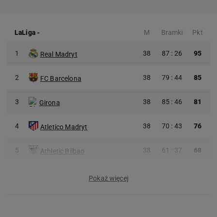
LaLiga
-
M
Bramki
Pkt
1
38
87 : 26
95
Real Madryt
2
38
79 : 44
85
FC Barcelona
3
38
85 : 46
81
Girona
4
38
70 : 43
76
Atletico Madryt
5
38
61 : 37
68
Athletic Bilbao
Pokaż więcej