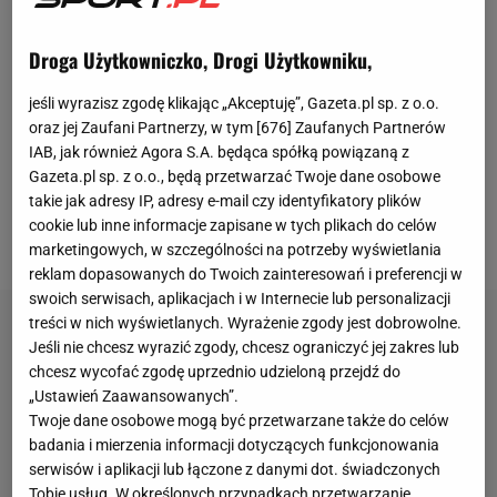
meczu
Ligi Mistrzów z FC Porto nabawił się kontuzji
kostki, która ciągle uniemożliwia mu powrót do
gry
.
Droga Użytkowniczko, Drogi Użytkowniku,
Polski napastnik nie dograł tamtego spotkania, które
jeśli wyrazisz zgodę klikając „Akceptuję”, Gazeta.pl sp. z o.o.
FC Barcelona ostatecznie wygrała 1:0. Zabrakło go
oraz jej Zaufani Partnerzy, w tym [
676
] Zaufanych Partnerów
także w ligowym
meczu
z Granadą i tamto spotkanie
IAB, jak również Agora S.A. będąca spółką powiązaną z
mistrzowie Hiszpanii tylko zremisowali 2:2. Nie
Gazeta.pl sp. z o.o., będą przetwarzać Twoje dane osobowe
takie jak adresy IP, adresy e-mail czy identyfikatory plików
przyjechał też na październikowe zgrupowanie
cookie lub inne informacje zapisane w tych plikach do celów
reprezentacji Polski.
marketingowych, w szczególności na potrzeby wyświetlania
reklam dopasowanych do Twoich zainteresowań i preferencji w
swoich serwisach, aplikacjach i w Internecie lub personalizacji
treści w nich wyświetlanych. Wyrażenie zgody jest dobrowolne.
Jeśli nie chcesz wyrazić zgody, chcesz ograniczyć jej zakres lub
chcesz wycofać zgodę uprzednio udzieloną przejdź do
„Ustawień Zaawansowanych”.
Twoje dane osobowe mogą być przetwarzane także do celów
badania i mierzenia informacji dotyczących funkcjonowania
serwisów i aplikacji lub łączone z danymi dot. świadczonych
Tobie usług. W określonych przypadkach przetwarzanie