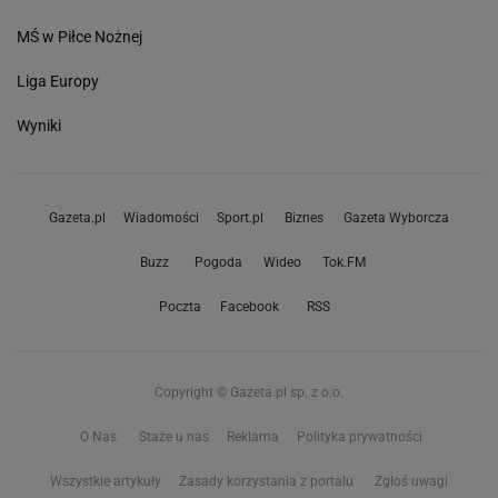
MŚ w Piłce Nożnej
Liga Europy
Wyniki
Gazeta.pl
Wiadomości
Sport.pl
Biznes
Gazeta Wyborcza
Buzz
Pogoda
Wideo
Tok.FM
Poczta
Facebook
RSS
Copyright © Gazeta.pl sp. z o.o.
O Nas
Staże u nas
Reklama
Polityka prywatności
Wszystkie artykuły
Zasady korzystania z portalu
Zgłoś uwagi