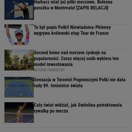
Hurkacz miał już piłki meczowe. Bolesna
porażka w Montrealu! [ZAPIS RELACJI]
To był popis Polki! Niewiadoma-Phinney
wygrywa królewski etap Tour de France
Second home nad morzem zyskuje na
popularności. Coraz więcej osób wybiera ten
model inwestowania
MATERIAŁ PROMOCYJNY
Sensacja w Toronto! Pogromczyni Polki nie dała
rady 89. tenisistce świata
Cały świat widział, jak Switolina potraktowała
rywalkę po meczu