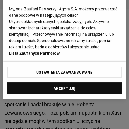
My, nasi Zaufani Partnerzy i Agora S.A. możemy przetwarzać
dane osobowe w następujących celach:
Zobacz wideo
Niezatapialny reprezentant Polski.
Użycie dokładnych danych geolokalizacyjnych. Aktywne
skanowanie charakterystyki urządzenia do celów
"Absolutnie. Jestem pełen uznania"
identyfikacji. Przechowywanie informacji na urządzeniu lub
dostęp do nich. Spersonalizowane reklamy i treści, pomiar
Robert Lewandowski nie zagra z Athletikiem. Xavi
reklam i treści, badnie odbiorców i ulepszanie usług.
Lista Zaufanych Partnerów
będzie musiał postawić na innego zawodnika
Po przerwie na mecze reprezentacji narodowych
USTAWIENIA ZAAWANSOWANE
piłkarzy FC Barcelony czeka hitowe starcie z
Athletikiem Bilbao na własnym stadionie w 10.
AKCEPTUJĘ
kolejce La Liga. Klub ogłosił już kadrę na to
spotkanie i nadal brakuje w niej Roberta
Lewandowskiego. Poza polskim napastnikiem Xavi
nie będzie mógł w tym spotkaniu liczyć na