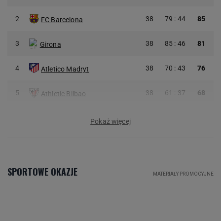
2
38
79 : 44
85
FC Barcelona
3
38
85 : 46
81
Girona
4
38
70 : 43
76
Atletico Madryt
5
38
61 : 37
68
Athletic Bilbao
Pokaż więcej