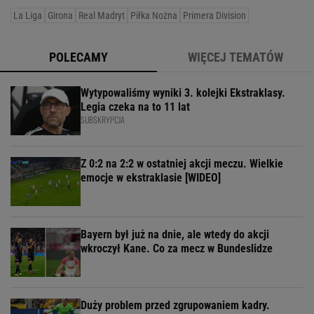
La Liga
Girona
Real Madryt
Piłka Nożna
Primera Division
POLECAMY
WIĘCEJ TEMATÓW
Wytypowaliśmy wyniki 3. kolejki Ekstraklasy.
Legia czeka na to 11 lat
SUBSKRYPCJA
Z 0:2 na 2:2 w ostatniej akcji meczu. Wielkie
emocje w ekstraklasie [WIDEO]
Bayern był już na dnie, ale wtedy do akcji
wkroczył Kane. Co za mecz w Bundeslidze
Duży problem przed zgrupowaniem kadry.