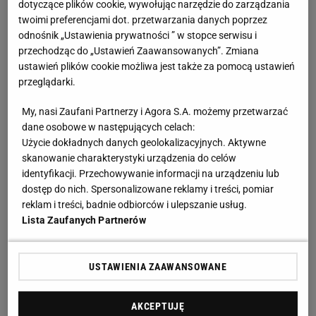
dotyczące plików cookie, wywołując narzędzie do zarządzania
Zobacz wideo
Oto przyszły selekcjoner? "Limitem
twoimi preferencjami dot. przetwarzania danych poprzez
jest niebo"
odnośnik „Ustawienia prywatności ” w stopce serwisu i
przechodząc do „Ustawień Zaawansowanych”. Zmiana
ustawień plików cookie możliwa jest także za pomocą ustawień
Real szybko ustawił mecz z Gironą. Dwie bramki w
przeglądarki.
cztery minuty
My, nasi Zaufani Partnerzy i Agora S.A. możemy przetwarzać
W początkowych fragmentach
mecz
na Estadio
dane osobowe w następujących celach:
Użycie dokładnych danych geolokalizacyjnych. Aktywne
Municipal de Montilivi lepiej prezentowali się
skanowanie charakterystyki urządzenia do celów
gospodarze, którzy mieli dwie szanse na strzelenie
identyfikacji. Przechowywanie informacji na urządzeniu lub
gola. Żadnej z nich nie udało się wykorzystać. W 17.
dostęp do nich. Spersonalizowane reklamy i treści, pomiar
reklam i treści, badnie odbiorców i ulepszanie usług.
minucie odpowiedział Real, a konkretniej Joselu,
Lista Zaufanych Partnerów
który otworzył wynik spotkania, strzelając po
dośrodkowaniu Jude'a Bellinghama. Już po czterech
USTAWIENIA ZAAWANSOWANE
minutach Real prowadził 2:0 po bramce Aureliena
Tchouameniego. Toni Kross dośrodkował piłkę z
AKCEPTUJĘ
rzutu rożnego wprost na głowę pomocnika, który nie