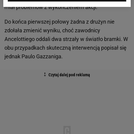
miał problemów z wykończeniem akcji.
Do końca pierwszej połowy żadna z drużyn nie
zdołała zmienić wyniku, choć zawodnicy
Ancelottiego oddali dwa strzały w światło bramki. W
obu przypadkach skuteczną interwencją popisał się
jednak Paulo Gazzaniga.