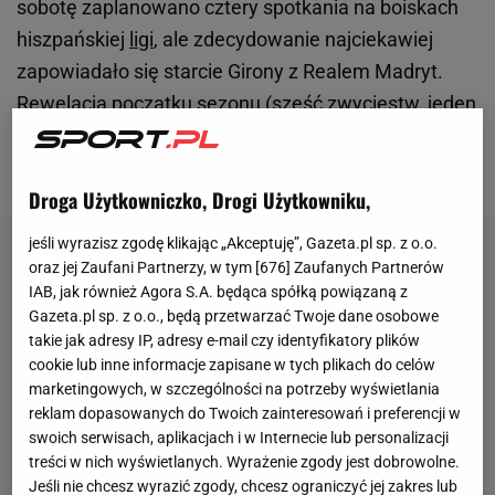
sobotę zaplanowano cztery spotkania na boiskach
hiszpańskiej
ligi
, ale zdecydowanie najciekawiej
zapowiadało się starcie Girony z Realem Madryt.
Rewelacja początku sezonu (sześć zwycięstw, jeden
remis) celowała w utrzymanie prowadzenia w tabeli,
a przyjezdni z kolei na kolejne zwycięstwo.
Droga Użytkowniczko, Drogi Użytkowniku,
jeśli wyrazisz zgodę klikając „Akceptuję”, Gazeta.pl sp. z o.o.
oraz jej Zaufani Partnerzy, w tym [
676
] Zaufanych Partnerów
IAB, jak również Agora S.A. będąca spółką powiązaną z
Gazeta.pl sp. z o.o., będą przetwarzać Twoje dane osobowe
takie jak adresy IP, adresy e-mail czy identyfikatory plików
cookie lub inne informacje zapisane w tych plikach do celów
marketingowych, w szczególności na potrzeby wyświetlania
reklam dopasowanych do Twoich zainteresowań i preferencji w
swoich serwisach, aplikacjach i w Internecie lub personalizacji
treści w nich wyświetlanych. Wyrażenie zgody jest dobrowolne.
Jeśli nie chcesz wyrazić zgody, chcesz ograniczyć jej zakres lub