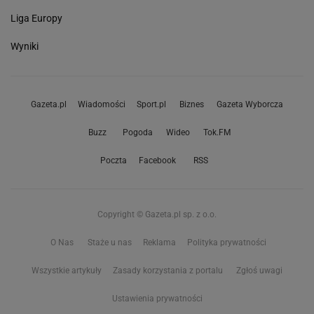
Liga Europy
Wyniki
Gazeta.pl
Wiadomości
Sport.pl
Biznes
Gazeta Wyborcza
Buzz
Pogoda
Wideo
Tok.FM
Poczta
Facebook
RSS
Copyright © Gazeta.pl sp. z o.o.
O Nas
Staże u nas
Reklama
Polityka prywatności
Wszystkie artykuły
Zasady korzystania z portalu
Zgłoś uwagi
Ustawienia prywatności