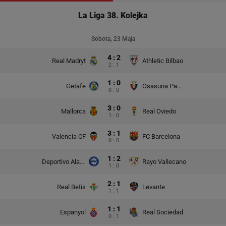
La Liga 38. Kolejka
Sobota, 23 Maja
4 : 2
Real Madryt
Athletic Bilbao
2 : 1
1 : 0
Getafe
Osasuna Pampeluna
0 : 0
3 : 0
Mallorca
Real Oviedo
1 : 0
3 : 1
Valencia CF
FC Barcelona
0 : 0
1 : 2
Deportivo Alaves
Rayo Vallecano
1 : 0
2 : 1
Real Betis
Levante
1 : 1
1 : 1
Espanyol
Real Sociedad
0 : 1