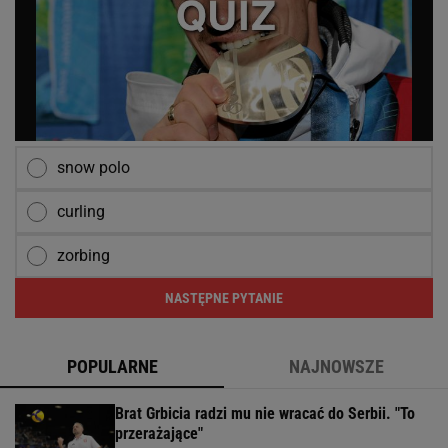
snow polo
curling
zorbing
NASTĘPNE PYTANIE
POPULARNE
NAJNOWSZE
Brat Grbicia radzi mu nie wracać do Serbii. "To
przerażające"