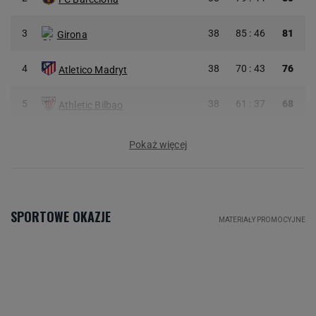
3
38
85 : 46
81
Girona
4
38
70 : 43
76
Atletico Madryt
5
38
61 : 37
68
Athletic Bilbao
Pokaż więcej