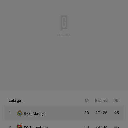
LaLiga
-
M
Bramki
Pkt
1
38
87 : 26
95
Real Madryt
2
38
79 : 44
85
FC Barcelona