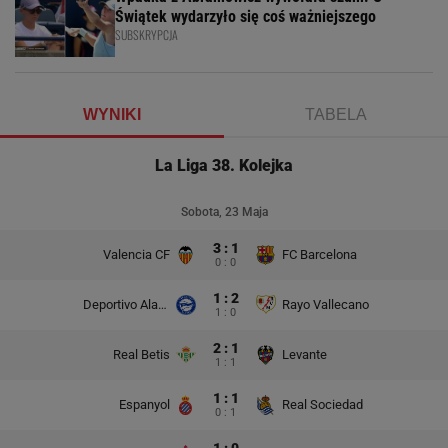
Świątek wydarzyło się coś ważniejszego
SUBSKRYPCJA
WYNIKI
TABELA
La Liga 38. Kolejka
Sobota, 23 Maja
3 : 1
Valencia CF
FC Barcelona
0 : 0
1 : 2
Deportivo Alaves
Rayo Vallecano
1 : 0
2 : 1
Real Betis
Levante
1 : 1
1 : 1
Espanyol
Real Sociedad
0 : 1