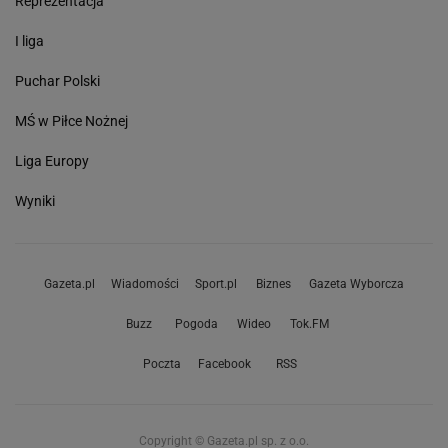
Reprezentacja
I liga
Puchar Polski
MŚ w Piłce Nożnej
Liga Europy
Wyniki
Gazeta.pl
Wiadomości
Sport.pl
Biznes
Gazeta Wyborcza
Buzz
Pogoda
Wideo
Tok.FM
Poczta
Facebook
RSS
Copyright © Gazeta.pl sp. z o.o.