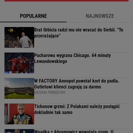
POPULARNE
NAJNOWSZE
Brat Grbicia radzi mu nie wracać do Serbii. "To
przerażające"
Pucharowa wygrana Chicago. 64 minuty
Lewandowskiego
W FACTORY Annopol powstał kort do padla.
Outletowi klienci zagrają za darmo
MATERIAŁ PROMOCYJNY
Tichonow grzmi: Z Polakami należy postąpić
dokładnie tak samo
Wpadka z Abramowicz wywołała szum. U