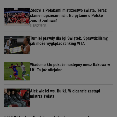
Zdobył z Polakami mistrzostwo świata. Teraz
stanie naprzeciw nich. Na pytanie o Polskę
zaczął żartować
SUBSKRYPCJA
Turniej prawdy dla Igi Świątek. Sprawdziliśmy,
jak może wyglądać ranking WTA
Wiadomo kto pokaże następny mecz Rakowa w
LK. To już oficjalne
Ależ wieści ws. Bułki. W gigancie zastąpi
mistrza świata