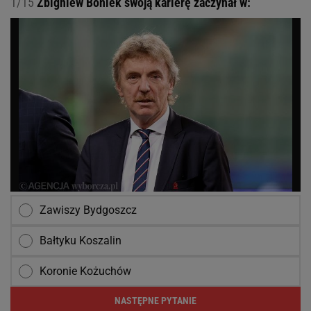
1/15
Zbigniew Boniek swoją karierę zaczynał w:
Zawiszy Bydgoszcz
Bałtyku Koszalin
Koronie Kożuchów
NASTĘPNE PYTANIE