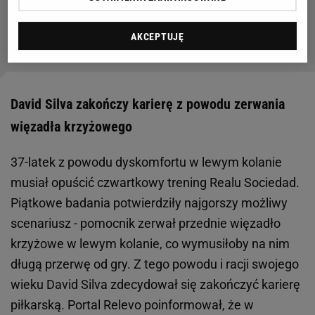
Barcelona z niego zrezygnowała. Mógł grać w
Serie A, a wrócił do ojczyzny
AKCEPTUJĘ
David Silva zakończy karierę z powodu zerwania
więzadła krzyżowego
37-latek z powodu dyskomfortu w lewym kolanie
musiał opuścić czwartkowy trening Realu Sociedad.
Piątkowe badania potwierdziły najgorszy możliwy
scenariusz - pomocnik zerwał przednie więzadło
krzyżowe w lewym kolanie, co wymusiłoby na nim
długą przerwę od gry. Z tego powodu i racji swojego
wieku David Silva zdecydował się zakończyć karierę
piłkarską. Portal Relevo poinformował, że w