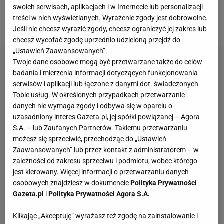
swoich serwisach, aplikacjach i w Internecie lub personalizacji
bieżącego roku. Niestety, okazało się, że nie będzie
treści w nich wyświetlanych. Wyrażenie zgody jest dobrowolne.
dane mu go wypełnić.
Jeśli nie chcesz wyrazić zgody, chcesz ograniczyć jej zakres lub
chcesz wycofać zgodę uprzednio udzieloną przejdź do
„Ustawień Zaawansowanych”.
Twoje dane osobowe mogą być przetwarzane także do celów
badania i mierzenia informacji dotyczących funkcjonowania
serwisów i aplikacji lub łączone z danymi dot. świadczonych
Tobie usług. W określonych przypadkach przetwarzanie
danych nie wymaga zgody i odbywa się w oparciu o
uzasadniony interes Gazeta.pl, jej spółki powiązanej – Agora
S.A. – lub Zaufanych Partnerów. Takiemu przetwarzaniu
możesz się sprzeciwić, przechodząc do „Ustawień
Zaawansowanych” lub przez kontakt z administratorem – w
zależności od zakresu sprzeciwu i podmiotu, wobec którego
jest kierowany. Więcej informacji o przetwarzaniu danych
osobowych znajdziesz w dokumencie
Polityka Prywatności
Gazeta.pl
i
Polityka Prywatności Agora S.A.
Klikając „Akceptuję” wyrażasz też zgodę na zainstalowanie i