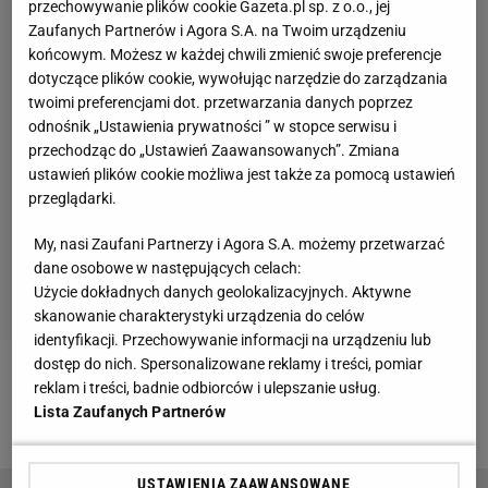
przechowywanie plików cookie Gazeta.pl sp. z o.o., jej
Zaufanych Partnerów i Agora S.A. na Twoim urządzeniu
końcowym. Możesz w każdej chwili zmienić swoje preferencje
dotyczące plików cookie, wywołując narzędzie do zarządzania
twoimi preferencjami dot. przetwarzania danych poprzez
odnośnik „Ustawienia prywatności ” w stopce serwisu i
przechodząc do „Ustawień Zaawansowanych”. Zmiana
ustawień plików cookie możliwa jest także za pomocą ustawień
przeglądarki.
My, nasi Zaufani Partnerzy i Agora S.A. możemy przetwarzać
dane osobowe w następujących celach:
Użycie dokładnych danych geolokalizacyjnych. Aktywne
skanowanie charakterystyki urządzenia do celów
identyfikacji. Przechowywanie informacji na urządzeniu lub
dostęp do nich. Spersonalizowane reklamy i treści, pomiar
Zobacz wideo
"FIFA" odchodzi do przeszłości.
reklam i treści, badnie odbiorców i ulepszanie usług.
Lista Zaufanych Partnerów
Powstało "EA Sports FC 24"
USTAWIENIA ZAAWANSOWANE