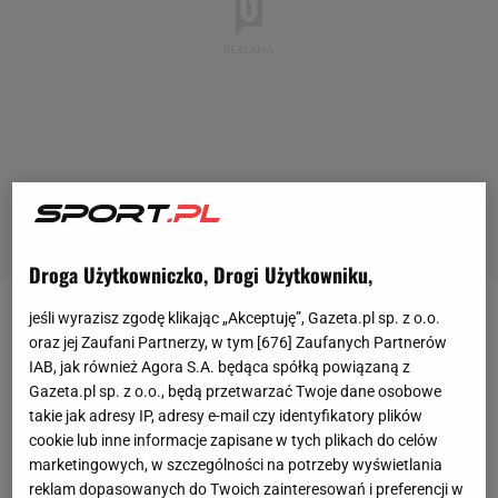
Droga Użytkowniczko, Drogi Użytkowniku,
jeśli wyrazisz zgodę klikając „Akceptuję”, Gazeta.pl sp. z o.o.
W 2020 roku po dziesięciu latach spędzonych w
oraz jej Zaufani Partnerzy, w tym [
676
] Zaufanych Partnerów
Manchesterze City
, David Silva wrócił na hiszpańskie
IAB, jak również Agora S.A. będąca spółką powiązaną z
boiska. Wtedy podpisał dwuletnią umowę z
Realem
Gazeta.pl sp. z o.o., będą przetwarzać Twoje dane osobowe
takie jak adresy IP, adresy e-mail czy identyfikatory plików
Sociedad
, która była sukcesywnie przedłużana o
cookie lub inne informacje zapisane w tych plikach do celów
kolejny rok. Ostatni podpis pod kontraktem do końca
marketingowych, w szczególności na potrzeby wyświetlania
czerwca 2024 roku pomocnik podpisał w maju
reklam dopasowanych do Twoich zainteresowań i preferencji w