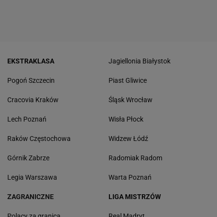
EKSTRAKLASA
Jagiellonia Białystok
Pogoń Szczecin
Piast Gliwice
Cracovia Kraków
Śląsk Wrocław
Lech Poznań
Wisła Płock
Raków Częstochowa
Widzew Łódź
Górnik Zabrze
Radomiak Radom
Legia Warszawa
Warta Poznań
ZAGRANICZNE
LIGA MISTRZÓW
Polacy za granicą
Real Madryt