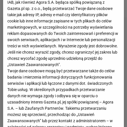
IAB, jak również Agora S.A. będąca spółką powiązaną z
przez co najmniej dwa tygodnie.
Gazeta.pl sp. z o.o., będą przetwarzać Twoje dane osobowe
takie jak adresy IP, adresy e-mail czy identyfikatory plików
cookie lub inne informacje zapisane w tych plikach do celów
marketingowych, w szczególności na potrzeby wyświetlania
reklam dopasowanych do Twoich zainteresowań i preferencji w
swoich serwisach, aplikacjach i w Internecie lub personalizacji
treści w nich wyświetlanych. Wyrażenie zgody jest dobrowolne.
Jeśli nie chcesz wyrazić zgody, chcesz ograniczyć jej zakres lub
chcesz wycofać zgodę uprzednio udzieloną przejdź do
„Ustawień Zaawansowanych”.
Twoje dane osobowe mogą być przetwarzane także do celów
badania i mierzenia informacji dotyczących funkcjonowania
serwisów i aplikacji lub łączone z danymi dot. świadczonych
Tobie usług. W określonych przypadkach przetwarzanie
danych nie wymaga zgody i odbywa się w oparciu o
uzasadniony interes Gazeta.pl, jej spółki powiązanej – Agora
S.A. – lub Zaufanych Partnerów. Takiemu przetwarzaniu
możesz się sprzeciwić, przechodząc do „Ustawień
Zaawansowanych” lub przez kontakt z administratorem – w