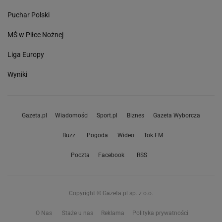
Puchar Polski
MŚ w Piłce Nożnej
Liga Europy
Wyniki
Gazeta.pl
Wiadomości
Sport.pl
Biznes
Gazeta Wyborcza
Buzz
Pogoda
Wideo
Tok.FM
Poczta
Facebook
RSS
Copyright © Gazeta.pl sp. z o.o.
O Nas
Staże u nas
Reklama
Polityka prywatności