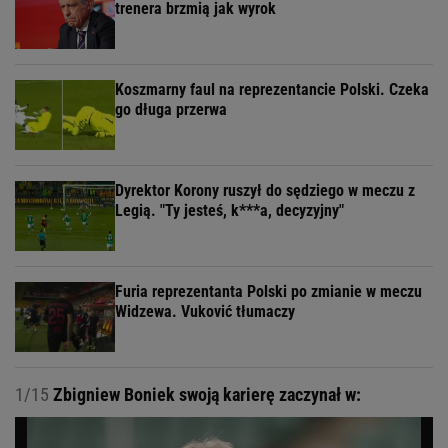
trenera brzmią jak wyrok
Koszmarny faul na reprezentancie Polski. Czeka
go długa przerwa
Dyrektor Korony ruszył do sędziego w meczu z
Legią. "Ty jesteś, k***a, decyzyjny"
Furia reprezentanta Polski po zmianie w meczu
Widzewa. Vuković tłumaczy
1/15
Zbigniew Boniek swoją karierę zaczynał w: