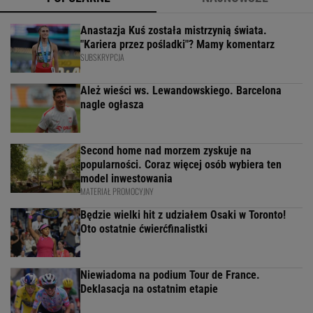
Anastazja Kuś została mistrzynią świata.
"Kariera przez pośladki"? Mamy komentarz
SUBSKRYPCJA
Ależ wieści ws. Lewandowskiego. Barcelona
nagle ogłasza
Second home nad morzem zyskuje na
popularności. Coraz więcej osób wybiera ten
model inwestowania
MATERIAŁ PROMOCYJNY
Będzie wielki hit z udziałem Osaki w Toronto!
Oto ostatnie ćwierćfinalistki
Niewiadoma na podium Tour de France.
Deklasacja na ostatnim etapie