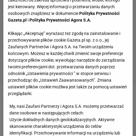
zależności od zakresu sprzeciwu i podmiotu, wobec którego
jest kierowany. Więcej informacji o przetwarzaniu danych
osobowych znajdziesz w dokumencie
Polityka Prywatności
Gazeta.pl
i
Polityka Prywatności Agora S.A.
Klikając „Akceptuję” wyrażasz też zgodę na zainstalowanie i
przechowywanie plików cookie Gazeta.pl sp. z o.o., jej
Zaufanych Partnerów i Agora S.A. na Twoim urządzeniu
końcowym. Możesz w każdej chwili zmienić swoje preferencje
dotyczące plików cookie, wywołując narzędzie do zarządzania
twoimi preferencjami dot. przetwarzania danych poprzez
odnośnik „Ustawienia prywatności ” w stopce serwisu i
przechodząc do „Ustawień Zaawansowanych”. Zmiana
ustawień plików cookie możliwa jest także za pomocą ustawień
przeglądarki.
Zobacz wideo
Minister sportu o zwolnieniach z
wuefu. "To patologia. Powinno być odwrotnie"
My, nasi Zaufani Partnerzy i Agora S.A. możemy przetwarzać
dane osobowe w następujących celach:
Użycie dokładnych danych geolokalizacyjnych. Aktywne
To oznaczałoby, że Lewandowski miałby nie zagrać
skanowanie charakterystyki urządzenia do celów
w trzech kolejnych spotkaniach swojej drużyny -
identyfikacji. Przechowywanie informacji na urządzeniu lub