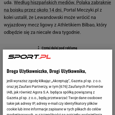
uda.
Według hiszpańskich mediów, Polaka zabraknie
na boisku przez około 14 dni.
Portal Meczyki.pl z
kolei ustalił, że Lewandowski może wrócić na
wyjazdowy mecz ligowy z Athletikiem Bilbao, który
odbędzie się za niecałe dwa tygodnie.
Droga Użytkowniczko, Drogi Użytkowniku,
jeśli wyrazisz zgodę klikając „Akceptuję”, Gazeta.pl sp. z o.o.
oraz jej Zaufani Partnerzy, w tym [
676
] Zaufanych Partnerów
IAB, jak również Agora S.A. będąca spółką powiązaną z
Gazeta.pl sp. z o.o., będą przetwarzać Twoje dane osobowe
takie jak adresy IP, adresy e-mail czy identyfikatory plików
cookie lub inne informacje zapisane w tych plikach do celów
marketingowych, w szczególności na potrzeby wyświetlania