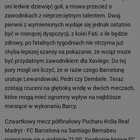
oni ledwie dziewięć goli, a mowa przecież o
zawodnikach z nieprzeciętnym talentem. Dwaj
pierwsi z wymienionych wydaje się jednak ostatnio
być w rosnącej dyspozycji, z kolei Fati, o ile będzie
zdrowy, po fatalnych tygodniach nie otrzyma już
chyba lepszej szansy na pokazanie, że wciąż może
być przydatnym zawodnikiem dla Xaviego. Do tej
pory mogli oni liczyć, że w razie czego Barcelonę
uratuje Lewandowski, Pedri czy Dembele. Teraz
zostają rzuceni na głęboką wodę w dwóch meczach,
które mogą mieć ogromny wpływ na najbliższe
miesiące w wykonaniu Barcy.
Czwartkowy mecz półfinałowy Pucharu Króla Real
Madryt - FC Barcelona na Santiago Bernabeu
rozpocznie się o godzinie 21:00. Spotkanie ligowe FC