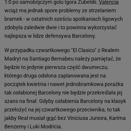
1:0 po samobójczym golu Igora Zubeldii.
Valencia
wciąż ma jednak spore problemy ze strzelaniem
bramek - w ostatnich sześciu spotkaniach ligowych
zdobyła zaledwie dwie i to powinna wykorzystać
najlepsza w lidze defensywa Barcelony.
W przypadku czwartkowego "El Clasico" z Realem
Madryt na Santiago Bernabeu należy pamiętać, że
będzie to jedynie pierwsza część dwumeczu,
którego druga odsłona zaplanowana jest na
początek kwietnia i nawet jednobramkowa porażka
tak osłabionej Barcelony nie będzie przekreślała jej
szans na finał. Gdyby osłabienia Barcelony na klasyk
przełożyć na jej czwartkowego przeciwnika, to tak
jakby Real musiał
gra
ć bez Viniciusa Juniora, Karima
Benzemy i Luki Modricia.