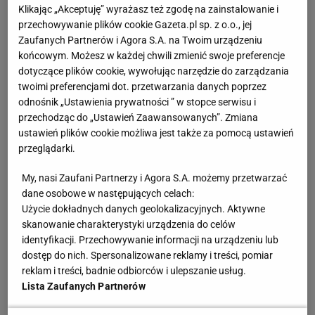
sportowych. Powstało pięć. Minister wyjaśnia,
Klikając „Akceptuję” wyrażasz też zgodę na zainstalowanie i
przechowywanie plików cookie Gazeta.pl sp. z o.o., jej
dlaczego tak mało
Zaufanych Partnerów i Agora S.A. na Twoim urządzeniu
końcowym. Możesz w każdej chwili zmienić swoje preferencje
To wciąż jednak sprawia, że Barca będzie musiała
dotyczące plików cookie, wywołując narzędzie do zarządzania
twoimi preferencjami dot. przetwarzania danych poprzez
sobie radzić bez kapitana reprezentacji Polski w
odnośnik „Ustawienia prywatności ” w stopce serwisu i
ważnym dla siebie tygodniu na krajowym podwórku.
przechodząc do „Ustawień Zaawansowanych”. Zmiana
W czwartek drużynę Xaviego Hernandeza czeka El
ustawień plików cookie możliwa jest także za pomocą ustawień
przeglądarki.
Clasico z Realem Madryt na Santiago Bernabeu w
ramach półfinału Pucharu Króla, natomiast w
My, nasi Zaufani Partnerzy i Agora S.A. możemy przetwarzać
niedzielę o 16:15 Barcelona zmierzy się w lidze na
dane osobowe w następujących celach:
Użycie dokładnych danych geolokalizacyjnych. Aktywne
Camp Nou z Valencią.
skanowanie charakterystyki urządzenia do celów
identyfikacji. Przechowywanie informacji na urządzeniu lub
Za tydzień Katalończycy mogą być albo o krok od
dostęp do nich. Spersonalizowane reklamy i treści, pomiar
finału krajowego pucharu i dalej cieszyć się co
reklam i treści, badnie odbiorców i ulepszanie usług.
Lista Zaufanych Partnerów
najmniej siedmiopunktową przewagą nad
"Królewskimi" w La Liga, a mogą też w obu