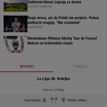
Outletowi klienci zagrają za darmo
MATERIAŁ PROMOCYJNY
Rosja wraca, ale do Polski nie przyleci. Polscy
siatkarze reagują. "Nie rozumiem"
SUBSKRYPCJA
Niewiadoma-Phinney liderką Tour de France!
Nokaut na królewskim etapie
WYNIKI
TABELA
La Liga 38. Kolejka
Sobota, 23 Maja
4 : 2
Real Madryt
Athletic Bilbao
2 : 1