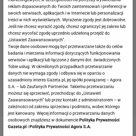
reklam dopasowanych do Twoich zainteresowań i preferencji w
swoich serwisach, aplikacjach i w Internecie lub personalizacji
treści w nich wyświetlanych. Wyrażenie zgody jest dobrowolne.
Jeśli nie chcesz wyrazić zgody, chcesz ograniczyć jej zakres lub
chcesz wycofać zgodę uprzednio udzieloną przejdź do
„Ustawień Zaawansowanych”.
Twoje dane osobowe mogą być przetwarzane także do celów
badania i mierzenia informacji dotyczących funkcjonowania
serwisów i aplikacji lub łączone z danymi dot. świadczonych
Tobie usług. W określonych przypadkach przetwarzanie
danych nie wymaga zgody i odbywa się w oparciu o
uzasadniony interes Gazeta.pl, jej spółki powiązanej – Agora
S.A. – lub Zaufanych Partnerów. Takiemu przetwarzaniu
możesz się sprzeciwić, przechodząc do „Ustawień
Zaawansowanych” lub przez kontakt z administratorem – w
zależności od zakresu sprzeciwu i podmiotu, wobec którego
jest kierowany. Więcej informacji o przetwarzaniu danych
osobowych znajdziesz w dokumencie
Polityka Prywatności
Gazeta.pl
i
Polityka Prywatności Agora S.A.
Zobacz wideo
Premier obiecał kilkadziesiąt hal