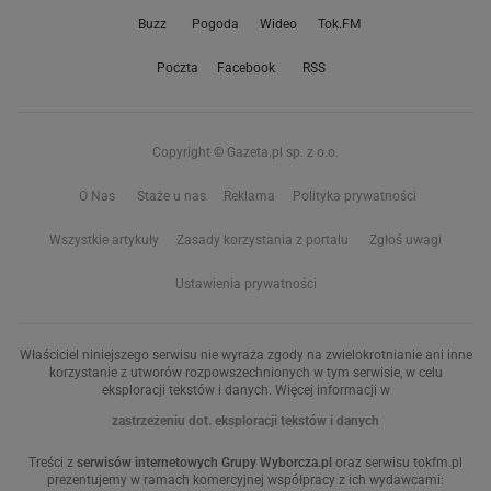
Buzz
Pogoda
Wideo
Tok.FM
Poczta
Facebook
RSS
Copyright © Gazeta.pl sp. z o.o.
O Nas
Staże u nas
Reklama
Polityka prywatności
Wszystkie artykuły
Zasady korzystania z portalu
Zgłoś uwagi
Ustawienia prywatności
Właściciel niniejszego serwisu nie wyraża zgody na zwielokrotnianie ani inne
korzystanie z utworów rozpowszechnionych w tym serwisie, w celu
eksploracji tekstów i danych. Więcej informacji w
zastrzeżeniu dot. eksploracji tekstów i danych
Treści z
serwisów internetowych Grupy Wyborcza.pl
oraz serwisu tokfm.pl
prezentujemy w ramach komercyjnej współpracy z ich wydawcami: