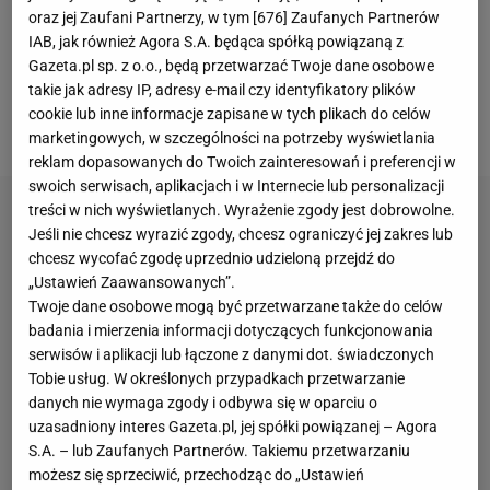
rozgrywkach
La Ligi
od 29 października. Kamery
oraz jej Zaufani Partnerzy, w tym [
676
] Zaufanych Partnerów
telewizyjne nie wychwyciły pełnej celebracji
IAB, jak również Agora S.A. będąca spółką powiązaną z
napastnika, ale od czego są media
Gazeta.pl sp. z o.o., będą przetwarzać Twoje dane osobowe
takie jak adresy IP, adresy e-mail czy identyfikatory plików
społecznościowe? Napastnik zagrał na nosie
cookie lub inne informacje zapisane w tych plikach do celów
Komisji Ligi. Dosłownie.
marketingowych, w szczególności na potrzeby wyświetlania
reklam dopasowanych do Twoich zainteresowań i preferencji w
swoich serwisach, aplikacjach i w Internecie lub personalizacji
treści w nich wyświetlanych. Wyrażenie zgody jest dobrowolne.
Jeśli nie chcesz wyrazić zgody, chcesz ograniczyć jej zakres lub
chcesz wycofać zgodę uprzednio udzieloną przejdź do
„Ustawień Zaawansowanych”.
Twoje dane osobowe mogą być przetwarzane także do celów
badania i mierzenia informacji dotyczących funkcjonowania
serwisów i aplikacji lub łączone z danymi dot. świadczonych
Tobie usług. W określonych przypadkach przetwarzanie
danych nie wymaga zgody i odbywa się w oparciu o
uzasadniony interes Gazeta.pl, jej spółki powiązanej – Agora
S.A. – lub Zaufanych Partnerów. Takiemu przetwarzaniu
możesz się sprzeciwić, przechodząc do „Ustawień