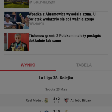
MATERIAŁ PROMOCYJNY
Wpadka z Abramowicz wywołała szum. U
Świątek wydarzyło się coś ważniejszego
SUBSKRYPCJA
Tichonow grzmi: Z Polakami należy postąpić
dokładnie tak samo
WYNIKI
TABELA
La Liga 38. Kolejka
Sobota, 23 Maja
4 : 2
Real Madryt
Athletic Bilbao
2 : 1
1 : 0