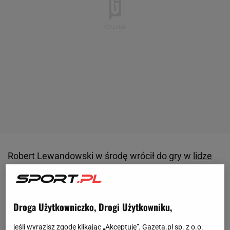
Robert Lewandowski w środę wrócił do gry w
lidze
po trzymeczowym zawieszeniu za czerwoną kartkę
w listopadowym spotkaniu z Osasuną. FC Barcelona
pokonała Real Betis 2:1, a Polak zdobył jedną z
Droga Użytkowniczko, Drogi Użytkowniku,
bramek. Było to jego pierwsze trafienie w
jeśli wyrazisz zgodę klikając „Akceptuję”, Gazeta.pl sp. z o.o.