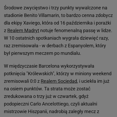
Środowe zwycięstwo i trzy punkty wywalczone na
stadionie Benito Villamarin, to bardzo cenna zdobycz
dla ekipy Xaviego, która od 16 października i porażki
z
Realem Madryt
notuje fenomenalną passę w lidze.
W 10 ostatnich spotkaniach wygrała dziewięć razy,
raz zremisowała - w derbach z Espanyolem, który
był pierwszym meczem po mundialu.
W międzyczasie Barcelona wykorzystywała
potknięcia "Królewskich", którzy w miniony weekend
zremisowali 0:0 z
Realem Sociedad
, i uciekła im już
na osiem punktów. Ta strata może zostać
zredukowana o trzy już w czwartek, gdyż
podopieczni Carlo Ancelottiego, czyli aktualni
mistrzowie Hiszpanii, nadrobią zaległy mecz z