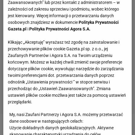
Zaawansowanych” lub przez kontakt z administratorem – w
zależności od zakresu sprzeciwu i podmiotu, wobec którego
jest kierowany. Więcej informacji o przetwarzaniu danych
osobowych znajdziesz w dokumencie
Polityka Prywatności
Gazeta.pl
i
Polityka Prywatności Agora S.A.
Klikając „Akceptuję” wyrażasz też zgodę na zainstalowanie i
przechowywanie plików cookie Gazeta.pl sp. z o.o., jej
Zaufanych Partnerów i Agora S.A. na Twoim urządzeniu
końcowym. Możesz w każdej chwili zmienić swoje preferencje
dotyczące plików cookie, wywołując narzędzie do zarządzania
twoimi preferencjami dot. przetwarzania danych poprzez
odnośnik „Ustawienia prywatności ” w stopce serwisu i
przechodząc do „Ustawień Zaawansowanych”. Zmiana
ustawień plików cookie możliwa jest także za pomocą ustawień
przeglądarki.
My, nasi Zaufani Partnerzy i Agora S.A. możemy przetwarzać
dane osobowe w następujących celach:
Zobacz wideo
Ból głowy PZPN-u przed meczem z
Użycie dokładnych danych geolokalizacyjnych. Aktywne
skanowanie charakterystyki urządzenia do celów