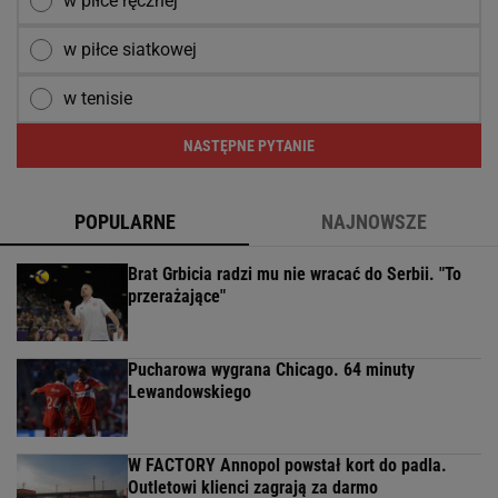
w piłce ręcznej
w piłce siatkowej
w tenisie
NASTĘPNE PYTANIE
POPULARNE
NAJNOWSZE
Brat Grbicia radzi mu nie wracać do Serbii. "To
przerażające"
Pucharowa wygrana Chicago. 64 minuty
Lewandowskiego
W FACTORY Annopol powstał kort do padla.
Outletowi klienci zagrają za darmo