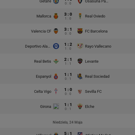
Getafe
Osasuna Pampeluna
0 : 0
3 : 0
Mallorca
Real Oviedo
1 : 0
3 : 1
Valencia CF
FC Barcelona
0 : 0
1 : 2
Deportivo Alaves
Rayo Vallecano
1 : 0
2 : 1
Real Betis
Levante
1 : 1
1 : 1
Espanyol
Real Sociedad
0 : 1
1 : 0
Celta Vigo
Sevilla FC
0 : 0
1 : 1
Girona
Elche
0 : 1
Niedziela, 24 Maja
5 : 1