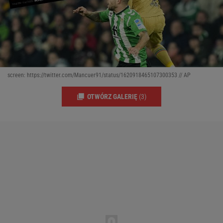
screen: https://twitter.com/Mancuer91/status/1620918465107300353 // AP
OTWÓRZ GALERIĘ
(3)