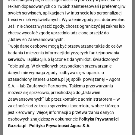
reklam dopasowanych do Twoich zainteresowań i preferencji w
swoich serwisach, aplikacjach i w Internecie lub personalizacji
treści w nich wyświetlanych. Wyrażenie zgody jest dobrowolne.
Jeśli nie chcesz wyrazić zgody, chcesz ograniczyć jej zakres lub
chcesz wycofać zgodę uprzednio udzieloną przejdź do
„Ustawień Zaawansowanych”.
Twoje dane osobowe mogą być przetwarzane także do celów
badania i mierzenia informacji dotyczących funkcjonowania
serwisów i aplikacji lub łączone z danymi dot. świadczonych
Tobie usług. W określonych przypadkach przetwarzanie
danych nie wymaga zgody i odbywa się w oparciu o
uzasadniony interes Gazeta.pl, jej spółki powiązanej – Agora
S.A. – lub Zaufanych Partnerów. Takiemu przetwarzaniu
możesz się sprzeciwić, przechodząc do „Ustawień
Zaawansowanych” lub przez kontakt z administratorem – w
Kwadrans później FC Barcelona podwyższyła wynik
zależności od zakresu sprzeciwu i podmiotu, wobec którego
jest kierowany. Więcej informacji o przetwarzaniu danych
po golu
Roberta Lewandowskiego
. Polski napastnik
osobowych znajdziesz w dokumencie
Polityka Prywatności
świetnie odnalazł się w polu karnym po rzucie
Gazeta.pl
i
Polityka Prywatności Agora S.A.
rożnym. Piłkę głową zgrał mu Ronald Araujo,