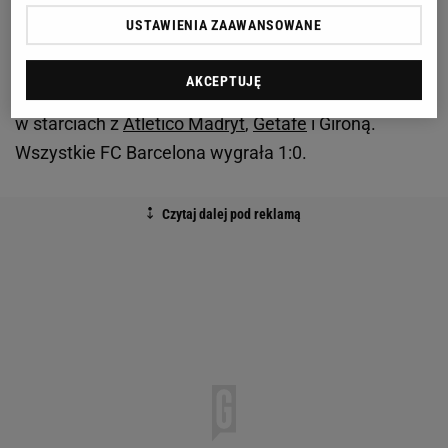
Wydarzeniem meczu był oczywiście powrót do gry
USTAWIENIA ZAAWANSOWANE
właśnie Roberta Lewandowskiego. Polski napastnik
pauzował za czerwoną kartkę w meczu
AKCEPTUJĘ
wyjazdowym z Osasuną. Lewandowski nie wystąpił
w starciach z
Atletico Madryt
,
Getafe
i Gironą.
Wszystkie FC Barcelona wygrała 1:0.