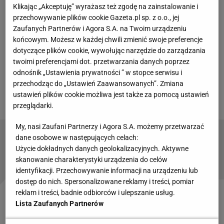
Klikając „Akceptuję” wyrażasz też zgodę na zainstalowanie i
Lewandowski przyjął ją na szóstym metrze
i
przechowywanie plików cookie Gazeta.pl sp. z o.o., jej
pewnym strzałem nie dał szans bramkarzowi Betisu
Zaufanych Partnerów i Agora S.A. na Twoim urządzeniu
na skuteczną interwencję.
końcowym. Możesz w każdej chwili zmienić swoje preferencje
dotyczące plików cookie, wywołując narzędzie do zarządzania
twoimi preferencjami dot. przetwarzania danych poprzez
odnośnik „Ustawienia prywatności ” w stopce serwisu i
przechodząc do „Ustawień Zaawansowanych”. Zmiana
ustawień plików cookie możliwa jest także za pomocą ustawień
przeglądarki.
My, nasi Zaufani Partnerzy i Agora S.A. możemy przetwarzać
dane osobowe w następujących celach:
Sensacja w Legnicy. Lech zatrzymany przez 17.
drużynę. Co za gol Masourasa [WIDEO]
Użycie dokładnych danych geolokalizacyjnych. Aktywne
skanowanie charakterystyki urządzenia do celów
identyfikacji. Przechowywanie informacji na urządzeniu lub
dostęp do nich. Spersonalizowane reklamy i treści, pomiar
reklam i treści, badnie odbiorców i ulepszanie usług.
Wreszcie powrót Lewandowskiego
Lista Zaufanych Partnerów