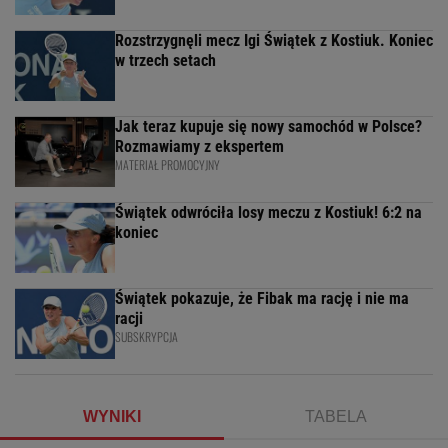
Rozstrzygnęli mecz Igi Świątek z Kostiuk. Koniec
w trzech setach
Jak teraz kupuje się nowy samochód w Polsce?
Rozmawiamy z ekspertem
MATERIAŁ PROMOCYJNY
Świątek odwróciła losy meczu z Kostiuk! 6:2 na
koniec
Świątek pokazuje, że Fibak ma rację i nie ma
racji
SUBSKRYPCJA
WYNIKI
TABELA