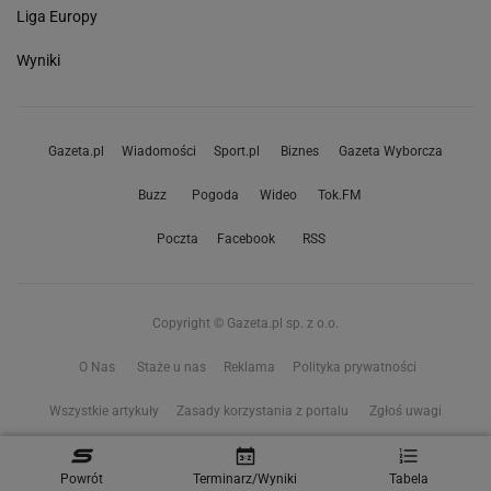
Liga Europy
Wyniki
Gazeta.pl
Wiadomości
Sport.pl
Biznes
Gazeta Wyborcza
Buzz
Pogoda
Wideo
Tok.FM
Poczta
Facebook
RSS
Copyright © Gazeta.pl sp. z o.o.
O Nas
Staże u nas
Reklama
Polityka prywatności
Wszystkie artykuły
Zasady korzystania z portalu
Zgłoś uwagi
Ustawienia prywatności
Powrót
Terminarz/Wyniki
Tabela