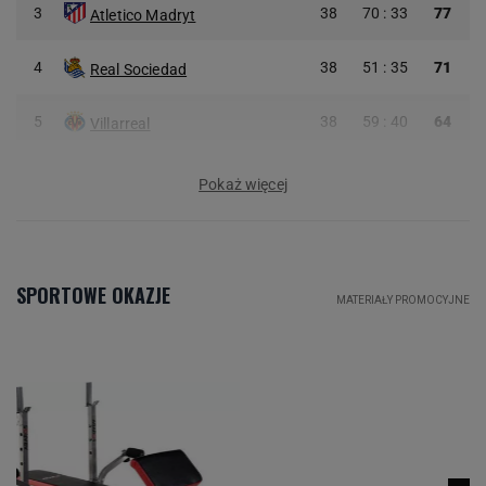
3
38
70 : 33
77
Atletico Madryt
4
38
51 : 35
71
Real Sociedad
5
38
59 : 40
64
Villarreal
Pokaż więcej