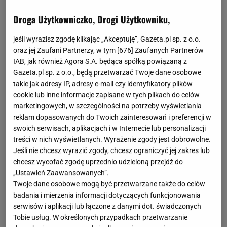
Polak został ukarany dwoma żółtymi kartkami w
Droga Użytkowniczko, Drogi Użytkowniku,
meczu z Osasuną Pampeluna, a schodząc z
murawy, chwycił się za nos, co zostało odebrane
jeśli wyrazisz zgodę klikając „Akceptuję”, Gazeta.pl sp. z o.o.
jako obraźliwy gest w kierunku sędziego.
oraz jej Zaufani Partnerzy, w tym [
676
] Zaufanych Partnerów
Napastnikowi FC Barcelony przyznano trzy mecze
IAB, jak również Agora S.A. będąca spółką powiązaną z
Gazeta.pl sp. z o.o., będą przetwarzać Twoje dane osobowe
zawieszenia.
takie jak adresy IP, adresy e-mail czy identyfikatory plików
cookie lub inne informacje zapisane w tych plikach do celów
marketingowych, w szczególności na potrzeby wyświetlania
reklam dopasowanych do Twoich zainteresowań i preferencji w
swoich serwisach, aplikacjach i w Internecie lub personalizacji
treści w nich wyświetlanych. Wyrażenie zgody jest dobrowolne.
Jeśli nie chcesz wyrazić zgody, chcesz ograniczyć jej zakres lub
chcesz wycofać zgodę uprzednio udzieloną przejdź do
„Ustawień Zaawansowanych”.
Twoje dane osobowe mogą być przetwarzane także do celów
badania i mierzenia informacji dotyczących funkcjonowania
serwisów i aplikacji lub łączone z danymi dot. świadczonych
Tobie usług. W określonych przypadkach przetwarzanie