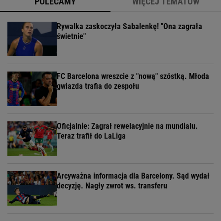
POLECAMY
WIĘCEJ TEMATÓW
Rywalka zaskoczyła Sabalenkę! "Ona zagrała
świetnie"
FC Barcelona wreszcie z "nową" szóstką. Młoda
gwiazda trafia do zespołu
Oficjalnie: Zagrał rewelacyjnie na mundialu.
Teraz trafił do LaLiga
Arcyważna informacja dla Barcelony. Sąd wydał
decyzję. Nagły zwrot ws. transferu