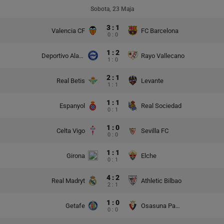
Sobota, 23 Maja
3 : 1
Valencia CF
FC Barcelona
0 : 0
1 : 2
Deportivo Alaves
Rayo Vallecano
1 : 0
2 : 1
Real Betis
Levante
1 : 1
1 : 1
Espanyol
Real Sociedad
0 : 1
1 : 0
Celta Vigo
Sevilla FC
0 : 0
1 : 1
Girona
Elche
0 : 1
4 : 2
Real Madryt
Athletic Bilbao
2 : 1
1 : 0
Getafe
Osasuna Pampeluna
0 : 0