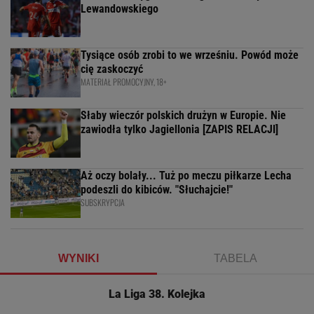
Lewandowskiego
Tysiące osób zrobi to we wrześniu. Powód może
cię zaskoczyć
MATERIAŁ PROMOCYJNY, 18+
Słaby wieczór polskich drużyn w Europie. Nie
zawiodła tylko Jagiellonia [ZAPIS RELACJI]
Aż oczy bolały... Tuż po meczu piłkarze Lecha
podeszli do kibiców. "Słuchajcie!"
SUBSKRYPCJA
WYNIKI
TABELA
La Liga 38. Kolejka