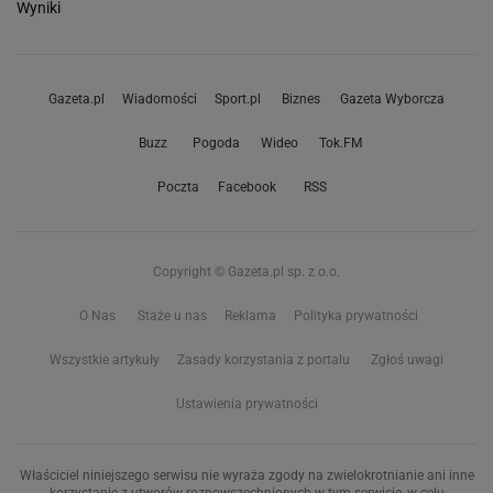
Wyniki
Gazeta.pl
Wiadomości
Sport.pl
Biznes
Gazeta Wyborcza
Buzz
Pogoda
Wideo
Tok.FM
Poczta
Facebook
RSS
Copyright © Gazeta.pl sp. z o.o.
O Nas
Staże u nas
Reklama
Polityka prywatności
Wszystkie artykuły
Zasady korzystania z portalu
Zgłoś uwagi
Ustawienia prywatności
Właściciel niniejszego serwisu nie wyraża zgody na zwielokrotnianie ani inne