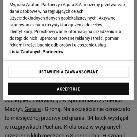
Zobacz wideo
Krzynówek wskazał wzór dla
My, nasi Zaufani Partnerzy i Agora S.A. możemy przetwarzać
Santosa. "Szatnia była razem z nim"
dane osobowe w następujących celach:
Użycie dokładnych danych geolokalizacyjnych. Aktywne
skanowanie charakterystyki urządzenia do celów
Koniec zawieszenia. Lewandowski w kadrze FC
identyfikacji. Przechowywanie informacji na urządzeniu lub
dostęp do nich. Spersonalizowane reklamy i treści, pomiar
Barcelony na mecz z Betisem
reklam i treści, badnie odbiorców i ulepszanie usług.
Lista Zaufanych Partnerów
Polak w wyniku korzystnej decyzji Trybunału
Arbitrażowego ds. Sportu w Lozannie pojawił się
USTAWIENIA ZAAWANSOWANE
jednak w sylwestrowych derbach Barcelony.
Wykonanie kary zostało wstrzymane, ale
AKCEPTUJĘ
ostatecznie i tak Lewandowski musiał swoje
odcierpieć. Zabrakło go w spotkaniach z Atletico
Madryt,
Getafe
i Gironą. Na szczęście nie oznaczało
to miesięcznej przerwy od grania. 34-latek wystąpił
w rozgrywkach Pucharu Króla oraz w wygranych
przez jego klub meczach o Superpuchar Hiszpanii.