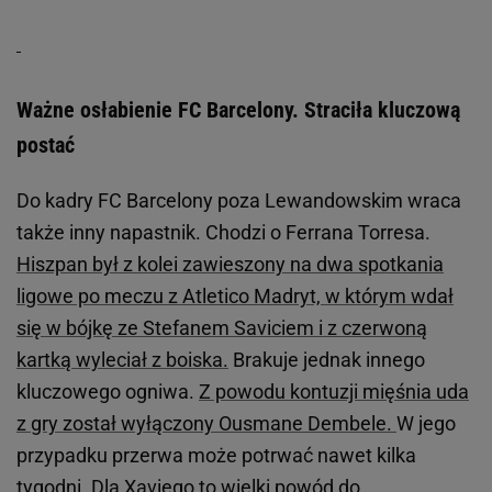
Ważne osłabienie FC Barcelony. Straciła kluczową
postać
Do kadry FC Barcelony poza Lewandowskim wraca
także inny napastnik. Chodzi o Ferrana Torresa.
Hiszpan był z kolei zawieszony na dwa spotkania
ligowe po meczu z Atletico Madryt, w którym wdał
się w bójkę ze Stefanem Saviciem i z czerwoną
kartką wyleciał z boiska.
Brakuje jednak innego
kluczowego ogniwa.
Z powodu kontuzji mięśnia uda
z gry został wyłączony Ousmane Dembele.
W jego
przypadku przerwa może potrwać nawet kilka
tygodni. Dla Xaviego to wielki powód do