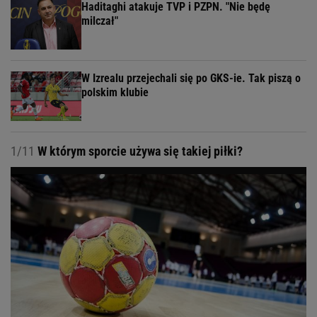
Haditaghi atakuje TVP i PZPN. "Nie będę
milczał"
W Izrealu przejechali się po GKS-ie. Tak piszą o
polskim klubie
1/11
W którym sporcie używa się takiej piłki?