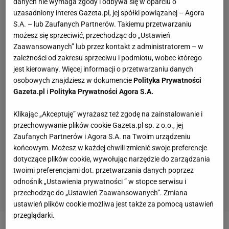
danych nie wymaga zgody i odbywa się w oparciu o
uzasadniony interes Gazeta.pl, jej spółki powiązanej – Agora
S.A. – lub Zaufanych Partnerów. Takiemu przetwarzaniu
możesz się sprzeciwić, przechodząc do „Ustawień
Zaawansowanych” lub przez kontakt z administratorem – w
zależności od zakresu sprzeciwu i podmiotu, wobec którego
jest kierowany. Więcej informacji o przetwarzaniu danych
osobowych znajdziesz w dokumencie
Polityka Prywatności
Gazeta.pl
i
Polityka Prywatności Agora S.A.
Klikając „Akceptuję” wyrażasz też zgodę na zainstalowanie i
przechowywanie plików cookie Gazeta.pl sp. z o.o., jej
Zaufanych Partnerów i Agora S.A. na Twoim urządzeniu
końcowym. Możesz w każdej chwili zmienić swoje preferencje
dotyczące plików cookie, wywołując narzędzie do zarządzania
twoimi preferencjami dot. przetwarzania danych poprzez
odnośnik „Ustawienia prywatności ” w stopce serwisu i
przechodząc do „Ustawień Zaawansowanych”. Zmiana
ustawień plików cookie możliwa jest także za pomocą ustawień
przeglądarki.