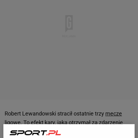
Robert Lewandowski stracił ostatnie trzy
mecze
ligowe. To efekt kary, jaką otrzymał za zdarzenie
jeszcze sprzed mundialu w Katarze.
W listopadzie