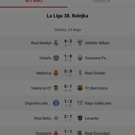
WYNIKI
TABELA
La Liga 38. Kolejka
Sobota, 23 Maja
4 : 2
Real Madryt
Athletic Bilbao
2 : 1
1 : 0
Getafe
Osasuna Pampeluna
0 : 0
3 : 0
Mallorca
Real Oviedo
1 : 0
3 : 1
Valencia CF
FC Barcelona
0 : 0
1 : 2
Deportivo Alaves
Rayo Vallecano
1 : 0
2 : 1
Real Betis
Levante
1 : 1
1 : 1
Espanyol
Real Sociedad