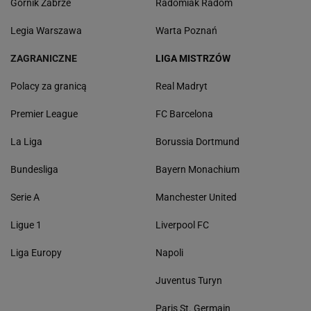
Górnik Zabrze
Radomiak Radom
Legia Warszawa
Warta Poznań
ZAGRANICZNE
LIGA MISTRZÓW
Polacy za granicą
Real Madryt
Premier League
FC Barcelona
La Liga
Borussia Dortmund
Bundesliga
Bayern Monachium
Serie A
Manchester United
Ligue 1
Liverpool FC
Liga Europy
Napoli
Juventus Turyn
Paris St. Germain