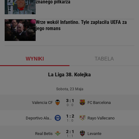
znanego piłkarza
Wrze wokół Infantino. Tyle zapłaciła UEFA za
jego romans
WYNIKI
TABELA
La Liga 38. Kolejka
Sobota, 23 Maja
3 : 1
Valencia CF
FC Barcelona
0 : 0
1 : 2
Deportivo Alaves
Rayo Vallecano
1 : 0
2 : 1
Real Betis
Levante
1 : 1