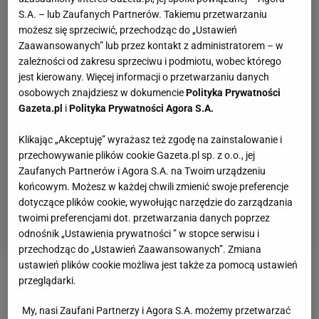
S.A. – lub Zaufanych Partnerów. Takiemu przetwarzaniu
możesz się sprzeciwić, przechodząc do „Ustawień
Zaawansowanych” lub przez kontakt z administratorem – w
zależności od zakresu sprzeciwu i podmiotu, wobec którego
jest kierowany. Więcej informacji o przetwarzaniu danych
osobowych znajdziesz w dokumencie
Polityka Prywatności
Gazeta.pl
i
Polityka Prywatności Agora S.A.
Klikając „Akceptuję” wyrażasz też zgodę na zainstalowanie i
przechowywanie plików cookie Gazeta.pl sp. z o.o., jej
Zaufanych Partnerów i Agora S.A. na Twoim urządzeniu
końcowym. Możesz w każdej chwili zmienić swoje preferencje
dotyczące plików cookie, wywołując narzędzie do zarządzania
twoimi preferencjami dot. przetwarzania danych poprzez
odnośnik „Ustawienia prywatności ” w stopce serwisu i
przechodząc do „Ustawień Zaawansowanych”. Zmiana
ustawień plików cookie możliwa jest także za pomocą ustawień
Zobacz wideo
Kwiatkowski o pożegnaniu
przeglądarki.
Michniewicza: Nie chcemy wchodzić w szczegóły
My, nasi Zaufani Partnerzy i Agora S.A. możemy przetwarzać