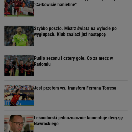
"Całkowicie haniebne"
Szybko poszło. Mistrz świata na wylocie po
wygłupach. Klub znalazł już następcę
Pudło sezonu i cztery gole. Co za mecz w
Radomiu
Jest przełom ws. transferu Ferrana Torresa
Leśnodorski jednoznacznie komentuje decyzję
Nawrockiego