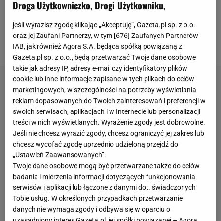
szans od trenera Xaviego, a jego kontrakt z klubem
Droga Użytkowniczko, Drogi Użytkowniku,
wygasa 30 czerwca 2023 roku. Barcelona ma
jeśli wyrazisz zgodę klikając „Akceptuję”, Gazeta.pl sp. z o.o.
ostatnią szansę, by zarobić na jego sprzedaży, ale
oraz jej Zaufani Partnerzy, w tym [
676
] Zaufanych Partnerów
zawodnik odrzuca wszystkie przychodzące oferty.
IAB, jak również Agora S.A. będąca spółką powiązaną z
Gazeta.pl sp. z o.o., będą przetwarzać Twoje dane osobowe
takie jak adresy IP, adresy e-mail czy identyfikatory plików
cookie lub inne informacje zapisane w tych plikach do celów
marketingowych, w szczególności na potrzeby wyświetlania
reklam dopasowanych do Twoich zainteresowań i preferencji w
swoich serwisach, aplikacjach i w Internecie lub personalizacji
treści w nich wyświetlanych. Wyrażenie zgody jest dobrowolne.
Jeśli nie chcesz wyrazić zgody, chcesz ograniczyć jej zakres lub
chcesz wycofać zgodę uprzednio udzieloną przejdź do
„Ustawień Zaawansowanych”.
Twoje dane osobowe mogą być przetwarzane także do celów
badania i mierzenia informacji dotyczących funkcjonowania
serwisów i aplikacji lub łączone z danymi dot. świadczonych
Tobie usług. W określonych przypadkach przetwarzanie
danych nie wymaga zgody i odbywa się w oparciu o
uzasadniony interes Gazeta.pl, jej spółki powiązanej – Agora