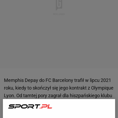
Memphis Depay do FC Barcelony trafił w lipcu 2021
roku, kiedy to skończył się jego kontrakt z Olympique
Lyon. Od tamtej pory zagrał dla hiszpańskiego klubu
41
meczów
, w których zdobył 14 goli i zaliczył dwie
asysty. W tym sezonie nie dostaje jednak wiele