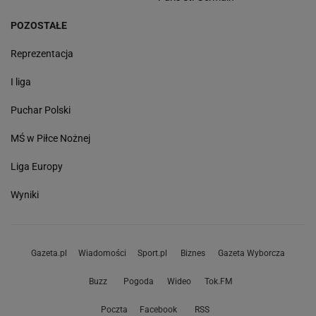
POZOSTAŁE
Reprezentacja
I liga
Puchar Polski
MŚ w Piłce Nożnej
Liga Europy
Wyniki
Gazeta.pl
Wiadomości
Sport.pl
Biznes
Gazeta Wyborcza
Buzz
Pogoda
Wideo
Tok.FM
Poczta
Facebook
RSS