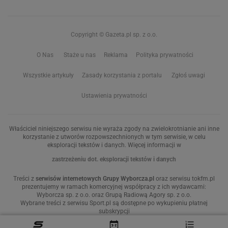
Copyright © Gazeta.pl sp. z o.o.
O Nas
Staże u nas
Reklama
Polityka prywatności
Wszystkie artykuły
Zasady korzystania z portalu
Zgłoś uwagi
Ustawienia prywatności
Właściciel niniejszego serwisu nie wyraża zgody na zwielokrotnianie ani inne
korzystanie z utworów rozpowszechnionych w tym serwisie, w celu
eksploracji tekstów i danych. Więcej informacji w
zastrzeżeniu dot. eksploracji tekstów i danych
Treści z
serwisów internetowych Grupy Wyborcza.pl
oraz serwisu tokfm.pl
prezentujemy w ramach komercyjnej współpracy z ich wydawcami:
Wyborcza sp. z o.o. oraz Grupą Radiową Agory sp. z o.o.
Wybrane treści z serwisu Sport.pl są dostępne po wykupieniu płatnej
subskrypcji