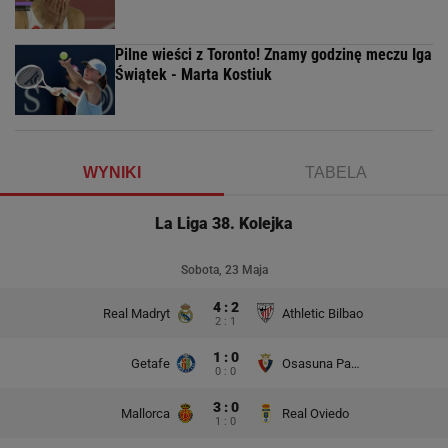
Pilne wieści z Toronto! Znamy godzinę meczu Iga
Świątek - Marta Kostiuk
WYNIKI
TABELA
La Liga 38. Kolejka
Sobota, 23 Maja
4 : 2
Real Madryt
Athletic Bilbao
2 : 1
1 : 0
Getafe
Osasuna Pampeluna
0 : 0
3 : 0
Mallorca
Real Oviedo
1 : 0