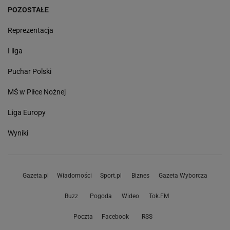
POZOSTAŁE
Reprezentacja
I liga
Puchar Polski
MŚ w Piłce Nożnej
Liga Europy
Wyniki
Gazeta.pl
Wiadomości
Sport.pl
Biznes
Gazeta Wyborcza
Buzz
Pogoda
Wideo
Tok.FM
Poczta
Facebook
RSS