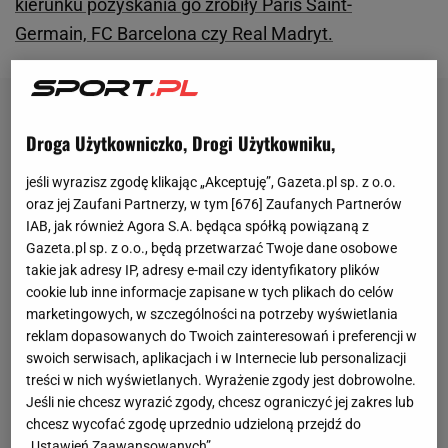
kierunku pozyskania go zrobiły Paris Saint-
Germain, FC Barcelona czy Real Madryt.
Droga Użytkowniczko, Drogi Użytkowniku,
jeśli wyrazisz zgodę klikając „Akceptuję”, Gazeta.pl sp. z o.o.
oraz jej Zaufani Partnerzy, w tym [
676
] Zaufanych Partnerów
IAB, jak również Agora S.A. będąca spółką powiązaną z
Gazeta.pl sp. z o.o., będą przetwarzać Twoje dane osobowe
takie jak adresy IP, adresy e-mail czy identyfikatory plików
cookie lub inne informacje zapisane w tych plikach do celów
marketingowych, w szczególności na potrzeby wyświetlania
reklam dopasowanych do Twoich zainteresowań i preferencji w
swoich serwisach, aplikacjach i w Internecie lub personalizacji
treści w nich wyświetlanych. Wyrażenie zgody jest dobrowolne.
Jeśli nie chcesz wyrazić zgody, chcesz ograniczyć jej zakres lub
chcesz wycofać zgodę uprzednio udzieloną przejdź do
„Ustawień Zaawansowanych”.