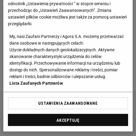
Przedstawiciele klubu w Sao Paulo
odnośnik „Ustawienia prywatności ” w stopce serwisu i
przechodząc do „Ustawień Zaawansowanych”. Zmiana
ustawień plików cookie możliwa jest także za pomocą ustawień
Niedawne doniesienia mediów mówiły, że to
przeglądarki.
mistrzowie Hiszpanii są najbardziej zdecydowani na
transfer Brazylijczyka
. Ostateczna decyzja w tej
My, nasi Zaufani Partnerzy i Agora S.A. możemy przetwarzać
dane osobowe w następujących celach:
sprawie należała do Florentino Pereza, prezesa
Użycie dokładnych danych geolokalizacyjnych. Aktywne
klubu, który zdaje się być przychylnie nastawiony.
skanowanie charakterystyki urządzenia do celów
identyfikacji. Przechowywanie informacji na urządzeniu lub
Więcej podobnych treści sportowych znajdziesz na
dostęp do nich. Spersonalizowane reklamy i treści, pomiar
reklam i treści, badnie odbiorców i ulepszanie usług.
stronie głównej
Gazeta.pl
Lista Zaufanych Partnerów
USTAWIENIA ZAAWANSOWANE
AKCEPTUJĘ