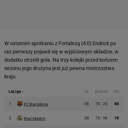
W ostatnim spotkaniu z Fortalezą (4:0) Endrick po
raz pierwszy pojawił się w wyjściowym składzie, w
dodatku strzelił gola. Na trzy kolejki przed końcem
sezonu jego drużyna jest już pewna mistrzostwa
kraju.
LaLiga
-
M
Bramki
Pkt
1
38
70 : 20
88
FC Barcelona
2
38
75 : 36
78
Real Madryt