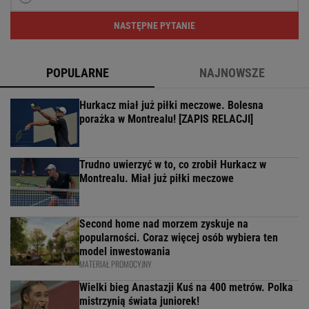
NASTĘPNE PYTANIE
POPULARNE
NAJNOWSZE
Hurkacz miał już piłki meczowe. Bolesna
porażka w Montrealu! [ZAPIS RELACJI]
Trudno uwierzyć w to, co zrobił Hurkacz w
Montrealu. Miał już piłki meczowe
Second home nad morzem zyskuje na
popularności. Coraz więcej osób wybiera ten
model inwestowania
MATERIAŁ PROMOCYJNY
Wielki bieg Anastazji Kuś na 400 metrów. Polka
mistrzynią świata juniorek!