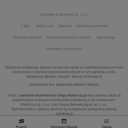
Copyright © Gazeta.pl sp. z o.o.
O Nas
Staże u nas
Reklama
Polityka prywatności
Wszystkie artykuły
Zasady korzystania z portalu
Zgłoś uwagi
Ustawienia prywatności
Właściciel niniejszego serwisu nie wyraża zgody na zwielokrotnianie ani inne
korzystanie z utworów rozpowszechnionych w tym serwisie, w celu
eksploracji tekstów i danych. Więcej informacji w
zastrzeżeniu dot. eksploracji tekstów i danych
Treści z
serwisów internetowych Grupy Wyborcza.pl
oraz serwisu tokfm.pl
prezentujemy w ramach komercyjnej współpracy z ich wydawcami:
Wyborcza sp. z o.o. oraz Grupą Radiową Agory sp. z o.o.
Wybrane treści z serwisu Sport.pl są dostępne po wykupieniu płatnej
subskrypcji
Powrót
Terminarz/Wyniki
Tabela