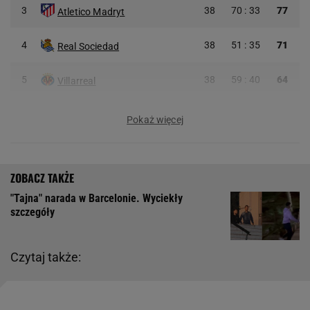
3
38
70 : 33
77
Atletico Madryt
4
38
51 : 35
71
Real Sociedad
5
38
59 : 40
64
Villarreal
Pokaż więcej
"Tajna" narada w Barcelonie. Wyciekły
szczegóły
Czytaj także: