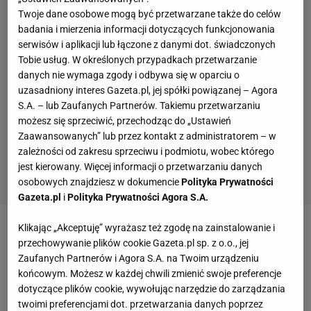
Twoje dane osobowe mogą być przetwarzane także do celów
badania i mierzenia informacji dotyczących funkcjonowania
serwisów i aplikacji lub łączone z danymi dot. świadczonych
Tobie usług. W określonych przypadkach przetwarzanie
danych nie wymaga zgody i odbywa się w oparciu o
uzasadniony interes Gazeta.pl, jej spółki powiązanej – Agora
S.A. – lub Zaufanych Partnerów. Takiemu przetwarzaniu
możesz się sprzeciwić, przechodząc do „Ustawień
Zaawansowanych” lub przez kontakt z administratorem – w
zależności od zakresu sprzeciwu i podmiotu, wobec którego
jest kierowany. Więcej informacji o przetwarzaniu danych
osobowych znajdziesz w dokumencie
Polityka Prywatności
Gazeta.pl
i
Polityka Prywatności Agora S.A.
Klikając „Akceptuję” wyrażasz też zgodę na zainstalowanie i
Zobacz wideo
Krychowiak o zegarku
przechowywanie plików cookie Gazeta.pl sp. z o.o., jej
Lewandowskiego na gali Złotej Piłki. Hit
Zaufanych Partnerów i Agora S.A. na Twoim urządzeniu
końcowym. Możesz w każdej chwili zmienić swoje preferencje
dotyczące plików cookie, wywołując narzędzie do zarządzania
Real Madryt zagiął parol na Endricka.
twoimi preferencjami dot. przetwarzania danych poprzez