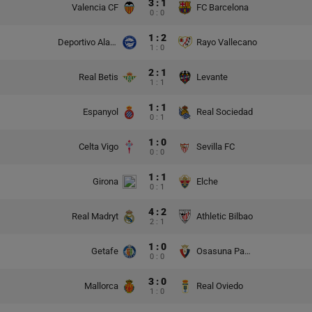
3 : 1
Valencia CF
FC Barcelona
0 : 0
1 : 2
Deportivo Alaves
Rayo Vallecano
1 : 0
2 : 1
Real Betis
Levante
1 : 1
1 : 1
Espanyol
Real Sociedad
0 : 1
1 : 0
Celta Vigo
Sevilla FC
0 : 0
1 : 1
Girona
Elche
0 : 1
4 : 2
Real Madryt
Athletic Bilbao
2 : 1
1 : 0
Getafe
Osasuna Pampeluna
0 : 0
3 : 0
Mallorca
Real Oviedo
1 : 0