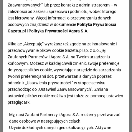
Zaawansowanych” lub przez kontakt z administratorem – w
zależności od zakresu sprzeciwu i podmiotu, wobec którego
jest kierowany. Więcej informacji o przetwarzaniu danych
osobowych znajdziesz w dokumencie
Polityka Prywatności
Gazeta.pl
i
Polityka Prywatności Agora S.A.
Klikając „Akceptuję” wyrażasz też zgodę na zainstalowanie i
przechowywanie plików cookie Gazeta.pl sp. z o.o., jej
Zaufanych Partnerów i Agora S.A. na Twoim urządzeniu
Zobacz wideo
Hit. Lewandowski tańczył z ojcem
końcowym. Możesz w każdej chwili zmienić swoje preferencje
dotyczące plików cookie, wywołując narzędzie do zarządzania
Boatenga. "Nie wychodziłby z dyskoteki"
twoimi preferencjami dot. przetwarzania danych poprzez
odnośnik „Ustawienia prywatności ” w stopce serwisu i
Gattuso wściekły na swojego zawodnika. Trenerowi
przechodząc do „Ustawień Zaawansowanych”. Zmiana
ustawień plików cookie możliwa jest także za pomocą ustawień
puściły nerwy
przeglądarki.
Do sytuacji doszło pod koniec spotkania.
Valencia
My, nasi Zaufani Partnerzy i Agora S.A. możemy przetwarzać
prowadziła 2:0, a trener chciał zmienić zdobywcę
dane osobowe w następujących celach:
Użycie dokładnych danych geolokalizacyjnych. Aktywne
jednej z bramek Mouctara Diakhaby'ego, który