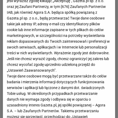
jeśli wyrazisz zgodę klikając „Akceptuję”, Gazeta.pl sp. z o.o.
oraz jej Zaufani Partnerzy, w tym [
676
] Zaufanych Partnerów
IAB, jak również Agora S.A. będąca spółką powiązaną z
Gazeta.pl sp. z o.o., będą przetwarzać Twoje dane osobowe
takie jak adresy IP, adresy e-mail czy identyfikatory plików
cookie lub inne informacje zapisane w tych plikach do celów
marketingowych, w szczególności na potrzeby wyświetlania
reklam dopasowanych do Twoich zainteresowań i preferencji w
swoich serwisach, aplikacjach i w Internecie lub personalizacji
treści w nich wyświetlanych. Wyrażenie zgody jest dobrowolne.
Jeśli nie chcesz wyrazić zgody, chcesz ograniczyć jej zakres lub
chcesz wycofać zgodę uprzednio udzieloną przejdź do
„Ustawień Zaawansowanych”.
Twoje dane osobowe mogą być przetwarzane także do celów
badania i mierzenia informacji dotyczących funkcjonowania
serwisów i aplikacji lub łączone z danymi dot. świadczonych
Tobie usług. W określonych przypadkach przetwarzanie
danych nie wymaga zgody i odbywa się w oparciu o
uzasadniony interes Gazeta.pl, jej spółki powiązanej – Agora
S.A. – lub Zaufanych Partnerów. Takiemu przetwarzaniu
możesz się sprzeciwić, przechodząc do „Ustawień