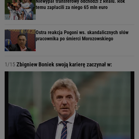
Niewypał transferowy odchodzi z Realu. Rok
temu zapłacili za niego 65 mln euro
Ostra reakcja Pogoni ws. skandalicznych słów
pracownika po śmierci Morozowskiego
1/15
Zbigniew Boniek swoją karierę zaczynał w: