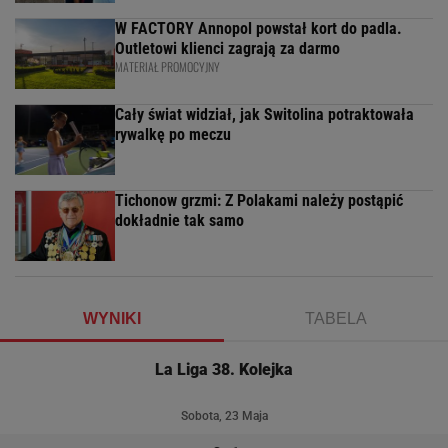
W FACTORY Annopol powstał kort do padla.
Outletowi klienci zagrają za darmo
MATERIAŁ PROMOCYJNY
Cały świat widział, jak Switolina potraktowała
rywalkę po meczu
Tichonow grzmi: Z Polakami należy postąpić
dokładnie tak samo
WYNIKI
TABELA
La Liga 38. Kolejka
Sobota, 23 Maja