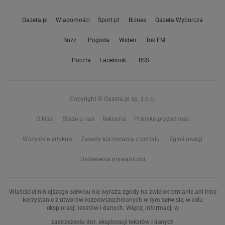
Gazeta.pl
Wiadomości
Sport.pl
Biznes
Gazeta Wyborcza
Buzz
Pogoda
Wideo
Tok.FM
Poczta
Facebook
RSS
Copyright © Gazeta.pl sp. z o.o.
O Nas
Staże u nas
Reklama
Polityka prywatności
Wszystkie artykuły
Zasady korzystania z portalu
Zgłoś uwagi
Ustawienia prywatności
Właściciel niniejszego serwisu nie wyraża zgody na zwielokrotnianie ani inne
korzystanie z utworów rozpowszechnionych w tym serwisie, w celu
eksploracji tekstów i danych. Więcej informacji w
zastrzeżeniu dot. eksploracji tekstów i danych