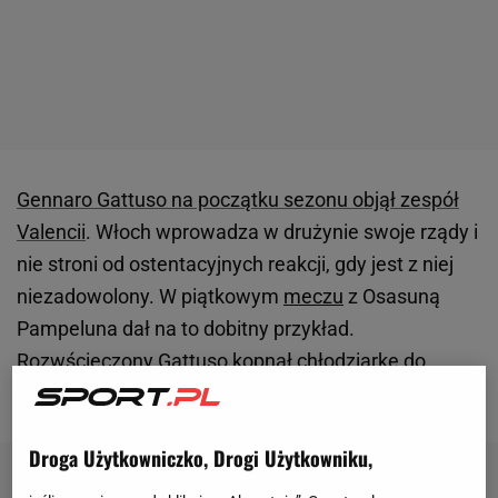
Gennaro Gattuso na początku sezonu objął zespół
Valencii
. Włoch wprowadza w drużynie swoje rządy i
nie stroni od ostentacyjnych reakcji, gdy jest z niej
niezadowolony. W piątkowym
meczu
z Osasuną
Pampeluna dał na to dobitny przykład.
Rozwścieczony Gattuso kopnął chłodziarkę do
napojów.
Droga Użytkowniczko, Drogi Użytkowniku,