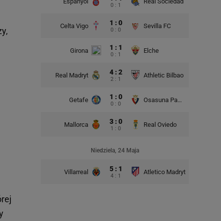
Espanyol
Real Sociedad
0 : 1
1 : 0
Celta Vigo
Sevilla FC
y,
0 : 0
1 : 1
Girona
Elche
0 : 1
4 : 2
Real Madryt
Athletic Bilbao
2 : 1
1 : 0
Getafe
Osasuna Pampeluna
0 : 0
3 : 0
Mallorca
Real Oviedo
1 : 0
Niedziela, 24 Maja
5 : 1
Villarreal
Atletico Madryt
4 : 1
rej
y