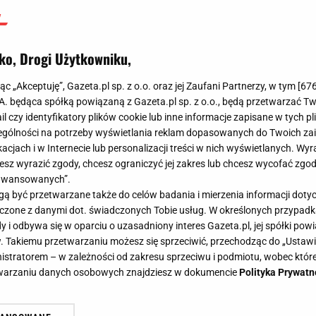
ko, Drogi Użytkowniku,
jąc „Akceptuję”, Gazeta.pl sp. z o.o. oraz jej Zaufani Partnerzy, w tym [
67
.A. będąca spółką powiązaną z Gazeta.pl sp. z o.o., będą przetwarzać T
ail czy identyfikatory plików cookie lub inne informacje zapisane w tych p
gólności na potrzeby wyświetlania reklam dopasowanych do Twoich zain
acjach i w Internecie lub personalizacji treści w nich wyświetlanych. Wyr
cesz wyrazić zgody, chcesz ograniczyć jej zakres lub chcesz wycofać zgo
aawansowanych”.
 być przetwarzane także do celów badania i mierzenia informacji dot
 łączone z danymi dot. świadczonych Tobie usług. W określonych przypad
i odbywa się w oparciu o uzasadniony interes Gazeta.pl, jej spółki powi
. Takiemu przetwarzaniu możesz się sprzeciwić, przechodząc do „Ust
nistratorem – w zależności od zakresu sprzeciwu i podmiotu, wobec które
etwarzaniu danych osobowych znajdziesz w dokumencie
Polityka Prywatn