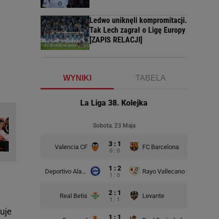
Ledwo uniknęli kompromitacji.
Tak Lech zagrał o Ligę Europy
[ZAPIS RELACJI]
WYNIKI
TABELA
La Liga 38. Kolejka
Sobota, 23 Maja
3 : 1
Valencia CF
FC Barcelona
0 : 0
1 : 2
Deportivo Alaves
Rayo Vallecano
1 : 0
2 : 1
Real Betis
Levante
1 : 1
uje
1 : 1