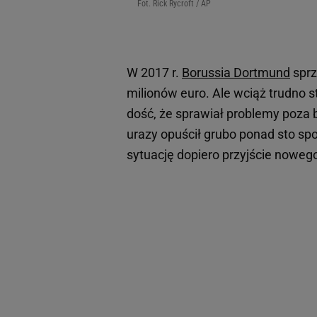
Fot. Rick Rycroft / AP
W 2017 r.
Borussia Dortmund
spr
milionów euro. Ale wciąż trudno s
dość, że sprawiał problemy poza 
urazy opuścił grubo ponad sto spo
sytuację dopiero przyjście nowego