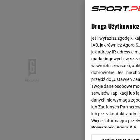
Droga Użytkownicz
jeśli wyrazisz zgodę klika
IAB, jak również Agora S
jak adresy IP, adresy e-m
marketingowych, w szcze
w swoich serwisach, aplik
dobrowolne. Jeśli nie ch
przejdź do „Ustawień Z
Twoje dane osobowe mogą
serwisów i aplikacji lub
danych nie wymaga zgody 
lub Zaufanych Partnerów
lub przez kontakt z admi
Więcej informacji o prz
Prywatności Agora S.A.