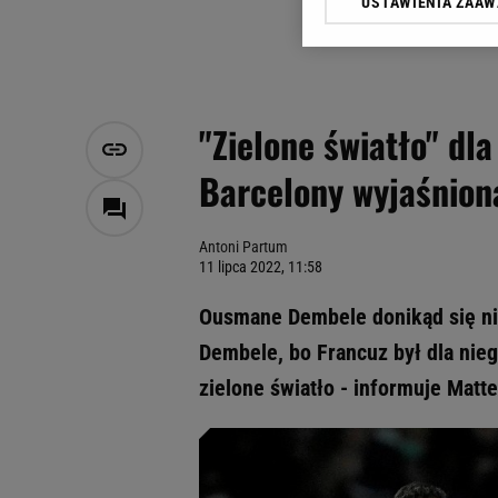
USTAWIENIA ZAA
Klikając „Akceptuję” wyra
Zaufanych Partnerów i A
dotyczące plików cookie,
odnośnik „Ustawienia pr
plików cookie możliwa je
"Zielone światło" dl
My, nasi Zaufani Partne
Barcelony wyjaśnion
Użycie dokładnych danych
Przechowywanie informacji
badnie odbiorców i uleps
Antoni Partum
11 lipca 2022, 11:58
Ousmane Dembele donikąd się nie
Dembele, bo Francuz był dla nie
zielone światło - informuje Matt