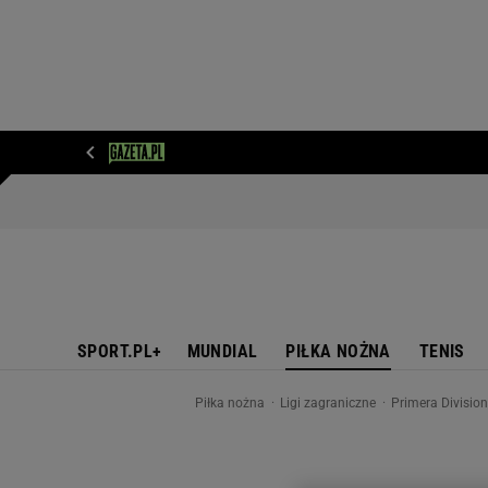
WIADOMOŚCI
NEXT
SPORT
PLOTEK
D
SPORT.PL+
MUNDIAL
PIŁKA NOŻNA
TENIS
Piłka nożna
Ligi zagraniczne
Primera Divisio