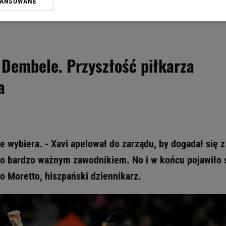
WANSOWANE
żasz też zgodę na zainstalowanie i przechowywanie plików cookie Gazeta.p
gora S.A. na Twoim urządzeniu końcowym. Możesz w każdej chwili zmien
 wywołując narzędzie do zarządzania twoimi preferencjami dot. przetw
ywatności ” w stopce serwisu i przechodząc do „Ustawień Zaawansowan
st także za pomocą ustawień przeglądarki.
a Dembele. Przyszłość piłkarza
rzy i Agora S.A. możemy przetwarzać dane osobowe w następujących cel
a
 geolokalizacyjnych. Aktywne skanowanie charakterystyki urządzenia do
 na urządzeniu lub dostęp do nich. Spersonalizowane reklamy i treści, p
zanie usług.
Lista Zaufanych Partnerów
 wybiera. - Xavi apelował do zarządu, by dogadał się z
go bardzo ważnym zawodnikiem. No i w końcu pojawiło 
eo Moretto, hiszpański dziennikarz.