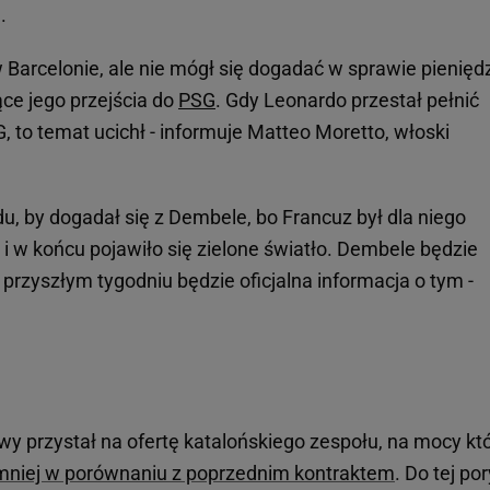
.
Barcelonie, ale nie mógł się dogadać w sprawie pieniędz
ące jego przejścia do
PSG
. Gdy Leonardo przestał pełnić
, to temat ucichł - informuje Matteo Moretto, włoski
du, by dogadał się z Dembele, bo Francuz był dla niego
w końcu pojawiło się zielone światło. Dembele będzie
przyszłym tygodniu będzie oficjalna informacja o tym -
owy przystał na ofertę katalońskiego zespołu, na mocy któ
 mniej w porównaniu z poprzednim kontraktem
. Do tej por