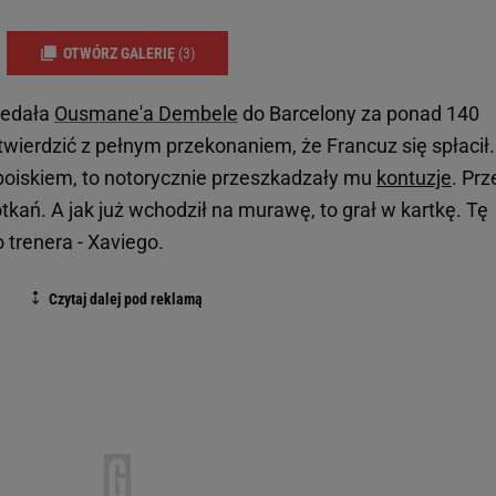
OTWÓRZ GALERIĘ
(3)
zedała
Ousmane'a Dembele
do Barcelony za ponad 140
twierdzić z pełnym przekonaniem, że Francuz się spłacił.
boiskiem, to notorycznie przeszkadzały mu
kontuzje
. Prz
tkań. A jak już wchodził na murawę, to grał w kartkę. Tę
 trenera - Xaviego.