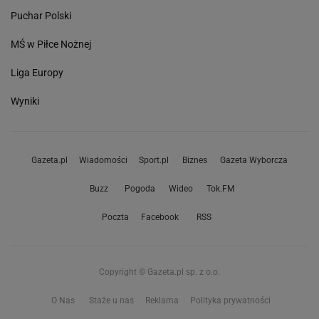
Puchar Polski
MŚ w Piłce Nożnej
Liga Europy
Wyniki
Gazeta.pl
Wiadomości
Sport.pl
Biznes
Gazeta Wyborcza
Buzz
Pogoda
Wideo
Tok.FM
Poczta
Facebook
RSS
Copyright © Gazeta.pl sp. z o.o.
O Nas
Staże u nas
Reklama
Polityka prywatności