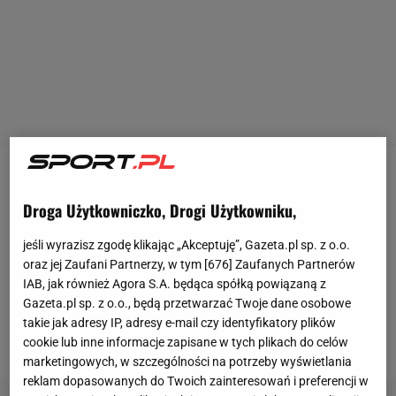
Podczas prezentacji Luuka de Jonga prezydent FC
Droga Użytkowniczko, Drogi Użytkowniku,
Barcelony
Joan Laporta
ogłosił, że klub porozumiał
się z Sergim Roberto w sprawie nowego kontraktu.
jeśli wyrazisz zgodę klikając „Akceptuję”, Gazeta.pl sp. z o.o.
Hiszpan miał parafować podpis pod nową umową
oraz jej Zaufani Partnerzy, w tym [
676
] Zaufanych Partnerów
IAB, jak również Agora S.A. będąca spółką powiązaną z
kilka dni później, a przy tym zgodzić się na obniżkę
Gazeta.pl sp. z o.o., będą przetwarzać Twoje dane osobowe
zarobków w obliczu problemów finansowych
takie jak adresy IP, adresy e-mail czy identyfikatory plików
Blaugrany. To był czwartek, 9 września.
cookie lub inne informacje zapisane w tych plikach do celów
marketingowych, w szczególności na potrzeby wyświetlania
reklam dopasowanych do Twoich zainteresowań i preferencji w