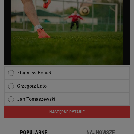
Zbigniew Boniek
Grzegorz Lato
Jan Tomaszewski
NASTĘPNE PYTANIE
POPULARNE
NAJNOWSZE