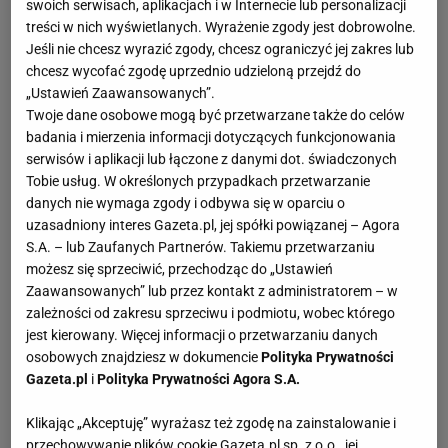
swoich serwisach, aplikacjach i w Internecie lub personalizacji
treści w nich wyświetlanych. Wyrażenie zgody jest dobrowolne.
Jeśli nie chcesz wyrazić zgody, chcesz ograniczyć jej zakres lub
chcesz wycofać zgodę uprzednio udzieloną przejdź do
„Ustawień Zaawansowanych”.
Twoje dane osobowe mogą być przetwarzane także do celów
badania i mierzenia informacji dotyczących funkcjonowania
serwisów i aplikacji lub łączone z danymi dot. świadczonych
Tobie usług. W określonych przypadkach przetwarzanie
danych nie wymaga zgody i odbywa się w oparciu o
uzasadniony interes Gazeta.pl, jej spółki powiązanej – Agora
S.A. – lub Zaufanych Partnerów. Takiemu przetwarzaniu
możesz się sprzeciwić, przechodząc do „Ustawień
Zaawansowanych” lub przez kontakt z administratorem – w
zależności od zakresu sprzeciwu i podmiotu, wobec którego
jest kierowany. Więcej informacji o przetwarzaniu danych
osobowych znajdziesz w dokumencie
Polityka Prywatności
Gazeta.pl
i
Polityka Prywatności Agora S.A.
Klikając „Akceptuję” wyrażasz też zgodę na zainstalowanie i
przechowywanie plików cookie Gazeta.pl sp. z o.o., jej