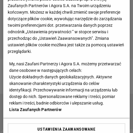
Zaufanych Partnerów i Agora S.A. na Twoim urządzeniu
końcowym. Możesz w każdej chwili zmienić swoje preferencje
dotyczące plików cookie, wywołując narzędzie do zarządzania
twoimi preferencjami dot. przetwarzania danych poprzez
odnośnik „Ustawienia prywatności ” w stopce serwisu i
przechodząc do „Ustawień Zaawansowanych”. Zmiana
ustawień plików cookie możliwa jest także za pomocą ustawień
przeglądarki.
My, nasi Zaufani Partnerzy i Agora S.A. możemy przetwarzać
dane osobowe w następujących celach:
Zobacz wideo
"Barcelona gra jak Stoke. Koeman jest
Użycie dokładnych danych geolokalizacyjnych. Aktywne
żywym trupem w Barcelonie"
skanowanie charakterystyki urządzenia do celów
identyfikacji. Przechowywanie informacji na urządzeniu lub
dostęp do nich. Spersonalizowane reklamy i treści, pomiar
reklam i treści, badnie odbiorców i ulepszanie usług.
To koniec. FC Barcelona definitywnie skreśliła
Lista Zaufanych Partnerów
swojego piłkarza
USTAWIENIA ZAAWANSOWANE