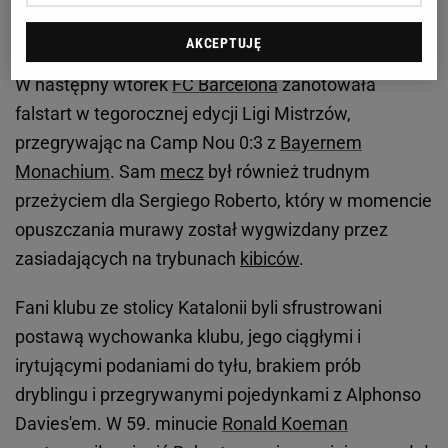
Sergi Roberto wygwizdany przez kibiców
AKCEPTUJĘ
W następny wtorek
FC Barcelona
zanotowała
falstart w tegorocznej edycji Ligi Mistrzów,
przegrywając na Camp Nou 0:3 z
Bayernem
Monachium
. Sam
mecz
był również trudnym
przeżyciem dla Sergiego Roberto, który w momencie
opuszczania murawy został wygwizdany przez
zasiadających na trybunach
kibiców
.
Fani klubu ze stolicy Katalonii byli sfrustrowani
postawą wychowanka klubu, jego ciągłymi i
irytującymi podaniami do tyłu, brakiem prób
dryblingu i przegrywanymi pojedynkami z Alphonso
Davies'em. W 59. minucie
Ronald Koeman