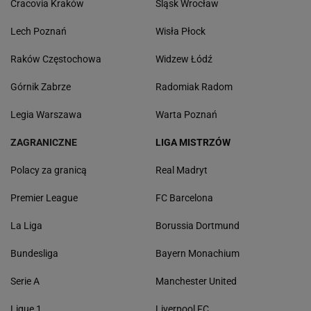
Cracovia Kraków
Śląsk Wrocław
Lech Poznań
Wisła Płock
Raków Częstochowa
Widzew Łódź
Górnik Zabrze
Radomiak Radom
Legia Warszawa
Warta Poznań
ZAGRANICZNE
LIGA MISTRZÓW
Polacy za granicą
Real Madryt
Premier League
FC Barcelona
La Liga
Borussia Dortmund
Bundesliga
Bayern Monachium
Serie A
Manchester United
Ligue 1
Liverpool FC