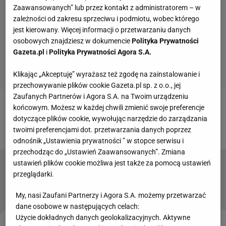
Zaawansowanych” lub przez kontakt z administratorem – w
zależności od zakresu sprzeciwu i podmiotu, wobec którego
jest kierowany. Więcej informacji o przetwarzaniu danych
osobowych znajdziesz w dokumencie
Polityka Prywatności
Gazeta.pl
i
Polityka Prywatności Agora S.A.
Klikając „Akceptuję” wyrażasz też zgodę na zainstalowanie i
przechowywanie plików cookie Gazeta.pl sp. z o.o., jej
Zaufanych Partnerów i Agora S.A. na Twoim urządzeniu
końcowym. Możesz w każdej chwili zmienić swoje preferencje
Zobacz wideo
"Wokół kadry Sousy zrobiło się
dotyczące plików cookie, wywołując narzędzie do zarządzania
spokojniej. Te mecze trzeba wygrać"
twoimi preferencjami dot. przetwarzania danych poprzez
odnośnik „Ustawienia prywatności ” w stopce serwisu i
przechodząc do „Ustawień Zaawansowanych”. Zmiana
ustawień plików cookie możliwa jest także za pomocą ustawień
Jan Tomaszewski żąda natychmiastowego
przeglądarki.
zwolnienia Paulo Sousy. "Zrozum pan"
My, nasi Zaufani Partnerzy i Agora S.A. możemy przetwarzać
dane osobowe w następujących celach:
Użycie dokładnych danych geolokalizacyjnych. Aktywne