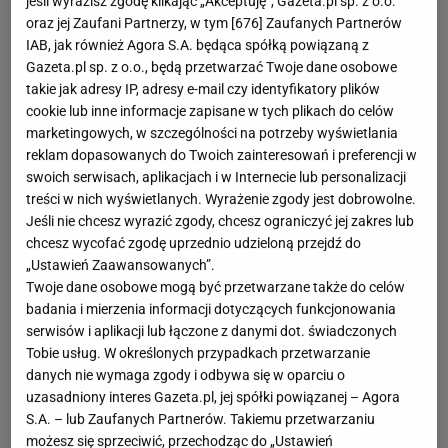
jeśli wyrazisz zgodę klikając „Akceptuję”, Gazeta.pl sp. z o.o.
oraz jej Zaufani Partnerzy, w tym [
676
] Zaufanych Partnerów
IAB, jak również Agora S.A. będąca spółką powiązaną z
Gazeta.pl sp. z o.o., będą przetwarzać Twoje dane osobowe
takie jak adresy IP, adresy e-mail czy identyfikatory plików
cookie lub inne informacje zapisane w tych plikach do celów
marketingowych, w szczególności na potrzeby wyświetlania
reklam dopasowanych do Twoich zainteresowań i preferencji w
swoich serwisach, aplikacjach i w Internecie lub personalizacji
treści w nich wyświetlanych. Wyrażenie zgody jest dobrowolne.
Jeśli nie chcesz wyrazić zgody, chcesz ograniczyć jej zakres lub
chcesz wycofać zgodę uprzednio udzieloną przejdź do
„Ustawień Zaawansowanych”.
Twoje dane osobowe mogą być przetwarzane także do celów
badania i mierzenia informacji dotyczących funkcjonowania
serwisów i aplikacji lub łączone z danymi dot. świadczonych
Tobie usług. W określonych przypadkach przetwarzanie
danych nie wymaga zgody i odbywa się w oparciu o
uzasadniony interes Gazeta.pl, jej spółki powiązanej – Agora
S.A. – lub Zaufanych Partnerów. Takiemu przetwarzaniu
możesz się sprzeciwić, przechodząc do „Ustawień