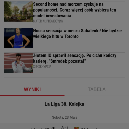
Second home nad morzem zyskuje na
popularności. Coraz więcej osób wybiera ten
model inwestowania
MATERIAŁ PROMOCYJNY
Nocna sensacja w meczu Sabalenki! Nie będzie
wielkiego hitu w Toronto
Złotem IO sprawił sensację. Po cichu kończy
karierę. "Smrodek pozostał"
SUBSKRYPCJA
WYNIKI
TABELA
La Liga 38. Kolejka
Sobota, 23 Maja
3 : 1