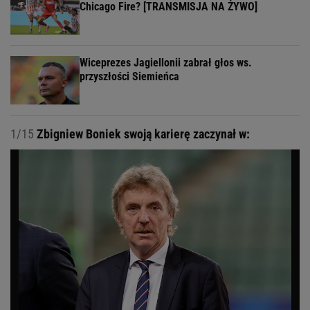
Chicago Fire? [TRANSMISJA NA ŻYWO]
Wiceprezes Jagiellonii zabrał głos ws.
przyszłości Siemieńca
1/15
Zbigniew Boniek swoją karierę zaczynał w: