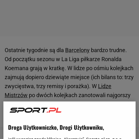
Ostatnie tygodnie są dla
Barcelony
bardzo trudne.
Od początku sezonu w La Liga piłkarze Ronalda
Koemana grają w kratkę. W lidze po ośmiu kolejkach
zajmują dopiero dziewiąte miejsce (ich bilans to: trzy
zwycięstwa, trzy remisy i porażka). W
Lidze
Mistrzów
po dwóch kolejkach zanotowali najgorszy
start w rozgrywkach od 49 lat, bo mają zero punktów
i bilans bramkowy 0:6.
Droga Użytkowniczko, Drogi Użytkowniku,