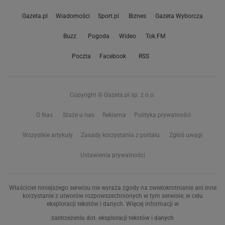
Gazeta.pl
Wiadomości
Sport.pl
Biznes
Gazeta Wyborcza
Buzz
Pogoda
Wideo
Tok.FM
Poczta
Facebook
RSS
Copyright © Gazeta.pl sp. z o.o.
O Nas
Staże u nas
Reklama
Polityka prywatności
Wszystkie artykuły
Zasady korzystania z portalu
Zgłoś uwagi
Ustawienia prywatności
Właściciel niniejszego serwisu nie wyraża zgody na zwielokrotnianie ani inne
korzystanie z utworów rozpowszechnionych w tym serwisie, w celu
eksploracji tekstów i danych. Więcej informacji w
zastrzeżeniu dot. eksploracji tekstów i danych