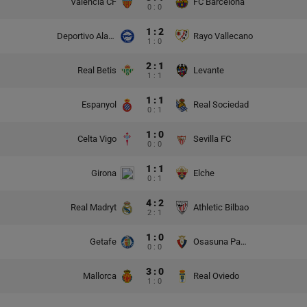
Valencia CF
FC Barcelona
0 : 0
1 : 2
Deportivo Alaves
Rayo Vallecano
1 : 0
2 : 1
Real Betis
Levante
1 : 1
1 : 1
Espanyol
Real Sociedad
0 : 1
1 : 0
Celta Vigo
Sevilla FC
0 : 0
1 : 1
Girona
Elche
0 : 1
4 : 2
Real Madryt
Athletic Bilbao
2 : 1
1 : 0
Getafe
Osasuna Pampeluna
0 : 0
3 : 0
Mallorca
Real Oviedo
1 : 0