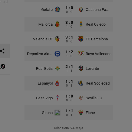
1 : 0
Getafe
Osasuna Pampeluna
0 : 0
3 : 0
Mallorca
Real Oviedo
1 : 0
3 : 1
Valencia CF
FC Barcelona
0 : 0
1 : 2
Deportivo Alaves
Rayo Vallecano
1 : 0
2 : 1
Real Betis
Levante
1 : 1
1 : 1
Espanyol
Real Sociedad
0 : 1
1 : 0
Celta Vigo
Sevilla FC
0 : 0
1 : 1
Girona
Elche
0 : 1
Niedziela, 24 Maja