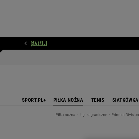
WIADOMOŚCI
NEXT
SPORT
PLOTEK
D
SPORT.PL+
PIŁKA NOŻNA
TENIS
SIATKÓWKA
Piłka nożna
Ligi zagraniczne
Primera Divisio