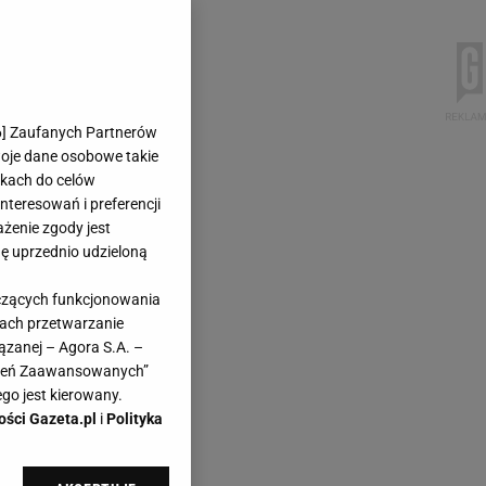
6
] Zaufanych Partnerów
woje dane osobowe takie
likach do celów
teresowań i preferencji
ażenie zgody jest
dę uprzednio udzieloną
yczących funkcjonowania
kach przetwarzanie
ązanej – Agora S.A. –
awień Zaawansowanych”
go jest kierowany.
ości Gazeta.pl
i
Polityka