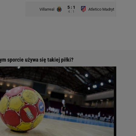
5 : 1
Villarreal
Atletico Madryt
4 : 1
m sporcie używa się takiej piłki?