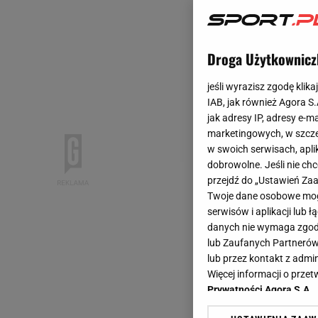
Droga Użytkownicz
jeśli wyrazisz zgodę klika
IAB, jak również Agora S
jak adresy IP, adresy e-m
marketingowych, w szcze
w swoich serwisach, aplik
dobrowolne. Jeśli nie ch
przejdź do „Ustawień Z
Twoje dane osobowe mogą
serwisów i aplikacji lub
danych nie wymaga zgody 
lub Zaufanych Partnerów
lub przez kontakt z admi
Więcej informacji o prz
Prywatności Agora S.A.