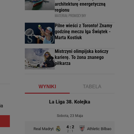
architekturę energetyczną
regionu
MATERIAŁ PROMOCYJNY
Pilne wieści z Toronto! Znamy
godzinę meczu Iga Świątek -
Marta Kostiuk
Mistrzyni olimpijska kończy
karierę. To żona znanego
piłkarza
WYNIKI
TABELA
La Liga 38. Kolejka
Sobota, 23 Maja
4 : 2
Real Madryt
Athletic Bilbao
2 : 1