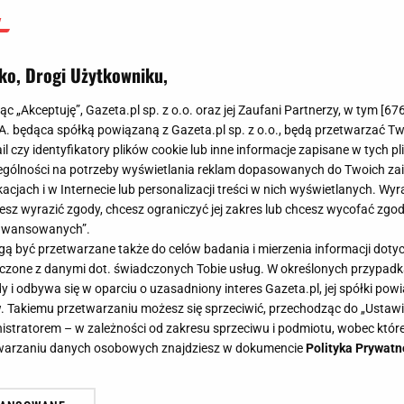
ko, Drogi Użytkowniku,
jąc „Akceptuję”, Gazeta.pl sp. z o.o. oraz jej Zaufani Partnerzy, w tym [
67
.A. będąca spółką powiązaną z Gazeta.pl sp. z o.o., będą przetwarzać T
ail czy identyfikatory plików cookie lub inne informacje zapisane w tych p
gólności na potrzeby wyświetlania reklam dopasowanych do Twoich zain
acjach i w Internecie lub personalizacji treści w nich wyświetlanych. Wyr
cesz wyrazić zgody, chcesz ograniczyć jej zakres lub chcesz wycofać zgo
aawansowanych”.
 być przetwarzane także do celów badania i mierzenia informacji dot
 łączone z danymi dot. świadczonych Tobie usług. W określonych przypad
i odbywa się w oparciu o uzasadniony interes Gazeta.pl, jej spółki powi
. Takiemu przetwarzaniu możesz się sprzeciwić, przechodząc do „Ust
nistratorem – w zależności od zakresu sprzeciwu i podmiotu, wobec które
etwarzaniu danych osobowych znajdziesz w dokumencie
Polityka Prywatn