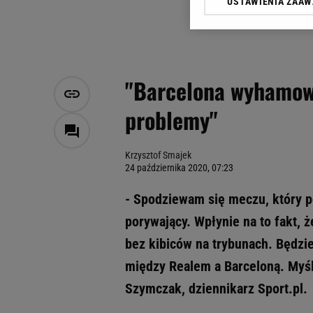
USTAWIENIA ZAA
Klikając „Akceptuję” wyra
Zaufanych Partnerów i A
dotyczące plików cookie,
odnośnik „Ustawienia pr
plików cookie możliwa je
"Barcelona wyhamow
My, nasi Zaufani Partne
problemy"
Użycie dokładnych danych
Przechowywanie informacji
badnie odbiorców i uleps
Krzysztof Smajek
24 października 2020, 07:23
- Spodziewam się meczu, który po
porywający. Wpłynie na to fakt, 
bez kibiców na trybunach. Będzie
między Realem a Barceloną. Myśl
Szymczak, dziennikarz Sport.pl.