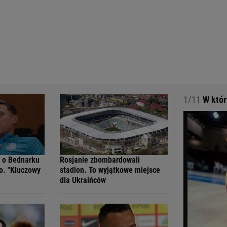
1/11
W który
o o Bednarku
Rosjanie zbombardowali
o. "Kluczowy
stadion. To wyjątkowe miejsce
dla Ukraińców