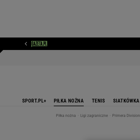
WIADOMOŚCI
NEXT
SPORT
PLOTEK
D
SPORT.PL+
PIŁKA NOŻNA
TENIS
SIATKÓWKA
Piłka nożna
Ligi zagraniczne
Primera Divisio