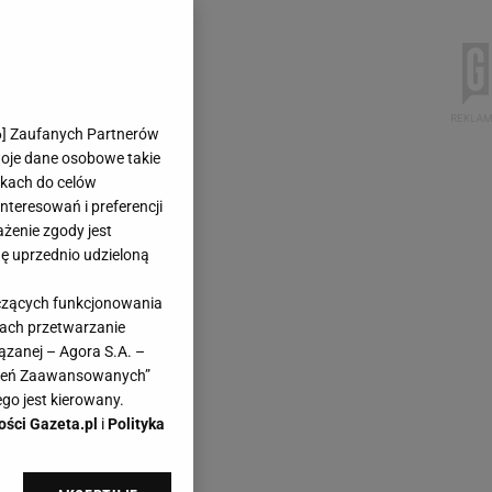
6
] Zaufanych Partnerów
woje dane osobowe takie
likach do celów
teresowań i preferencji
ażenie zgody jest
dę uprzednio udzieloną
yczących funkcjonowania
kach przetwarzanie
ązanej – Agora S.A. –
awień Zaawansowanych”
go jest kierowany.
ości Gazeta.pl
i
Polityka