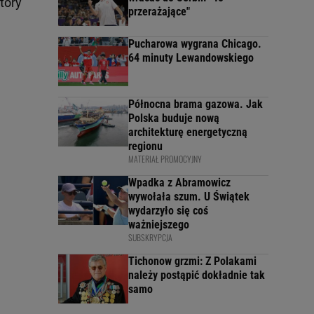
tóry
przerażające"
Pucharowa wygrana Chicago.
64 minuty Lewandowskiego
Północna brama gazowa. Jak
Polska buduje nową
architekturę energetyczną
regionu
MATERIAŁ PROMOCYJNY
Wpadka z Abramowicz
wywołała szum. U Świątek
wydarzyło się coś
ważniejszego
SUBSKRYPCJA
Tichonow grzmi: Z Polakami
należy postąpić dokładnie tak
samo