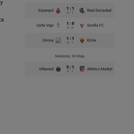
ry
1 : 1
Espanyol
Real Sociedad
0 : 1
za
1 : 0
Celta Vigo
Sevilla FC
0 : 0
1 : 1
Girona
Elche
0 : 1
Niedziela, 24 Maja
5 : 1
Villarreal
Atletico Madryt
4 : 1