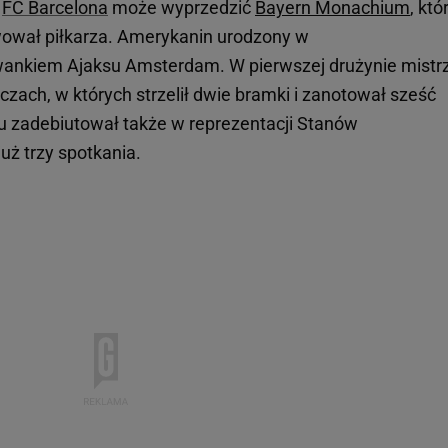
a
FC Barcelona
może wyprzedzić
Bayern Monachium
, któ
wował piłkarza. Amerykanin urodzony w
wankiem Ajaksu Amsterdam. W pierwszej drużynie mistr
czach, w których strzelił dwie bramki i zanotował sześć
u zadebiutował także w reprezentacji Stanów
uż trzy spotkania.