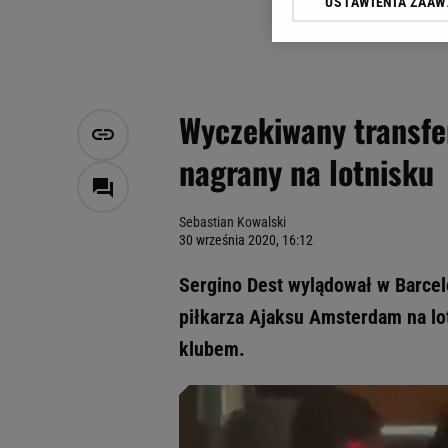
USTAWIENIA ZAA
Klikając „Akceptuję” wyra
Zaufanych Partnerów i A
dotyczące plików cookie,
odnośnik „Ustawienia pr
plików cookie możliwa je
Wyczekiwany transfer
My, nasi Zaufani Partne
nagrany na lotnisku
Użycie dokładnych danych
Przechowywanie informacji
badnie odbiorców i uleps
Sebastian Kowalski
30 września 2020, 16:12
Sergino Dest wylądował w Barcel
piłkarza Ajaksu Amsterdam na lot
klubem.