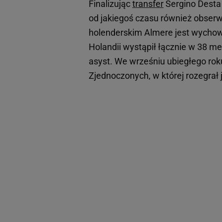
Finalizując
transfer
Sergino Dest
od jakiegoś czasu również obser
holenderskim Almere jest wycho
Holandii wystąpił łącznie w 38 me
asyst. We wrześniu ubiegłego rok
Zjednoczonych, w której rozegrał j