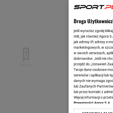
Droga Użytkownicz
jeśli wyrazisz zgodę klika
IAB, jak również Agora S
jak adresy IP, adresy e-m
marketingowych, w szcze
w swoich serwisach, aplik
dobrowolne. Jeśli nie ch
przejdź do „Ustawień Z
Twoje dane osobowe mogą
serwisów i aplikacji lub
danych nie wymaga zgody 
lub Zaufanych Partnerów
lub przez kontakt z admi
Więcej informacji o prz
Prywatności Agora S.A.