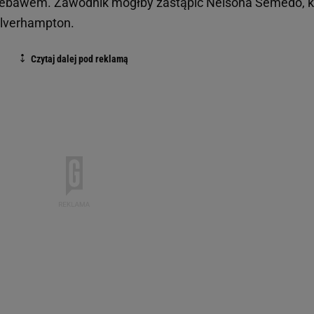
niebawem. Zawodnik mógłby zastąpić Nelsona Semedo, k
olverhampton.