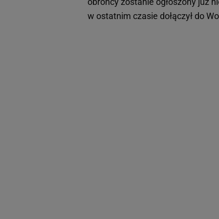
obrońcy zostanie ogłoszony już 
w ostatnim czasie dołączył do W