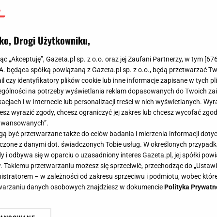
ko, Drogi Użytkowniku,
jąc „Akceptuję”, Gazeta.pl sp. z o.o. oraz jej Zaufani Partnerzy, w tym [
67
.A. będąca spółką powiązaną z Gazeta.pl sp. z o.o., będą przetwarzać T
ail czy identyfikatory plików cookie lub inne informacje zapisane w tych p
gólności na potrzeby wyświetlania reklam dopasowanych do Twoich zain
acjach i w Internecie lub personalizacji treści w nich wyświetlanych. Wyr
cesz wyrazić zgody, chcesz ograniczyć jej zakres lub chcesz wycofać zgo
aawansowanych”.
 być przetwarzane także do celów badania i mierzenia informacji dot
 łączone z danymi dot. świadczonych Tobie usług. W określonych przypad
i odbywa się w oparciu o uzasadniony interes Gazeta.pl, jej spółki powi
. Takiemu przetwarzaniu możesz się sprzeciwić, przechodząc do „Ust
nistratorem – w zależności od zakresu sprzeciwu i podmiotu, wobec które
etwarzaniu danych osobowych znajdziesz w dokumencie
Polityka Prywatn