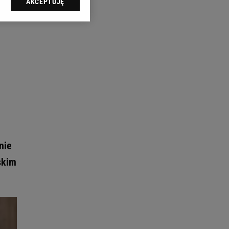
AKCEPTUJĘ
l sp. z o.o., jej
ić swoje preferencje
arzania danych poprzez
ych”. Zmiana ustawień
ach:
 celów identyfikacji.
omiar reklam i treści,
nie
skim