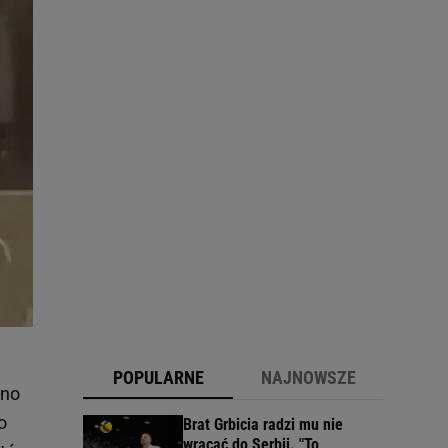
POPULARNE
NAJNOWSZE
ino
o
Brat Grbicia radzi mu nie
wracać do Serbii. "To