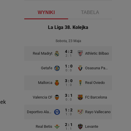
WYNIKI
TABELA
La Liga 38. Kolejka
Sobota, 23 Maja
4 : 2
Real Madryt
Athletic Bilbao
2 : 1
1 : 0
Getafe
Osasuna Pampeluna
0 : 0
3 : 0
Mallorca
Real Oviedo
1 : 0
3 : 1
Valencia CF
FC Barcelona
0 : 0
tek
1 : 2
Deportivo Alaves
Rayo Vallecano
1 : 0
2 : 1
Real Betis
Levante
1 : 1