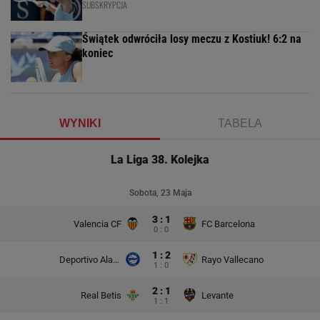
SUBSKRYPCJA
Świątek odwróciła losy meczu z Kostiuk! 6:2 na
koniec
WYNIKI
TABELA
La Liga 38. Kolejka
Sobota, 23 Maja
3 : 1
Valencia CF
FC Barcelona
0 : 0
1 : 2
Deportivo Alaves
Rayo Vallecano
1 : 0
2 : 1
Real Betis
Levante
1 : 1