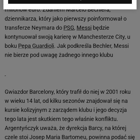
bez płacenia kwoty odstępnego, która wynosi aż 700
milionów euro. Zdaniem Marcelo Bechlera,
dziennikarza, który jako pierwszy poinformował o
transferze Neymara do
PSG
,
Messi
będzie
kontynuował swoją karierę w Manchesterze City, u
boku
Pepa Guardioli
. Jak podkreśla Bechler, Messi
nie bierze pod uwagę żadnego innego klubu
Gwiazdor Barcelony, który trafił do niej w 2001 roku
w wieku 14 lat, od kilku sezonów znajdował się na
kursie kolizyjnym z zarządem klubu i jego decyzja
tego lata jest skutkiem tego właśnie konfliktu.
Argentyńczyk uważa, że dyrekcja Barcy, na której
czele stoi Josep Maria Bartomeu, powinna podać się