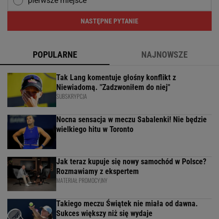
pierwsze miejsce
NASTĘPNE PYTANIE
POPULARNE
NAJNOWSZE
Tak Lang komentuje głośny konflikt z
Niewiadomą. "Zadzwoniłem do niej"
SUBSKRYPCJA
Nocna sensacja w meczu Sabalenki! Nie będzie
wielkiego hitu w Toronto
Jak teraz kupuje się nowy samochód w Polsce?
Rozmawiamy z ekspertem
MATERIAŁ PROMOCYJNY
Takiego meczu Świątek nie miała od dawna.
Sukces większy niż się wydaje