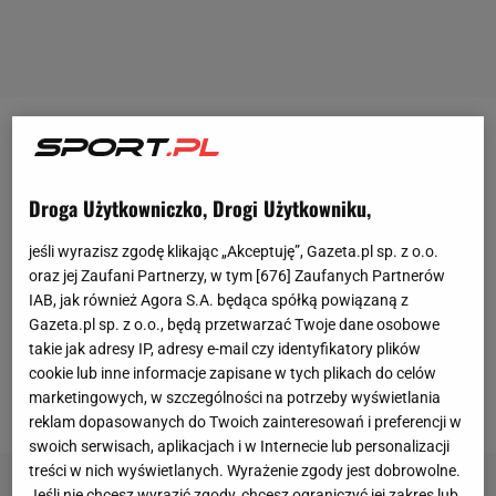
Po słabym sezonie w LaLidze (przegrana walka o
mistrzostwo z Realem Madryt) i kolejnym blamażu
Droga Użytkowniczko, Drogi Użytkowniku,
w Lidze Mistrzów (pucharowe katastrofy z Romą i
Liverpoolem uzupełnił pogrom 2:8 z Bayernem)
jeśli wyrazisz zgodę klikając „Akceptuję”, Gazeta.pl sp. z o.o.
Lionel
Messi
miał zakomunikować władzom
oraz jej Zaufani Partnerzy, w tym [
676
] Zaufanych Partnerów
IAB, jak również Agora S.A. będąca spółką powiązaną z
Barcelony, że nie chce grać dłużej w katalońskim
Gazeta.pl sp. z o.o., będą przetwarzać Twoje dane osobowe
klubie. Swoje stanowisko miał podtrzymać po
takie jak adresy IP, adresy e-mail czy identyfikatory plików
rozmowie z nowym szkoleniowcem klubu -
cookie lub inne informacje zapisane w tych plikach do celów
marketingowych, w szczególności na potrzeby wyświetlania
Ronaldem Koemanem.
reklam dopasowanych do Twoich zainteresowań i preferencji w
swoich serwisach, aplikacjach i w Internecie lub personalizacji
treści w nich wyświetlanych. Wyrażenie zgody jest dobrowolne.
Jeśli nie chcesz wyrazić zgody, chcesz ograniczyć jej zakres lub