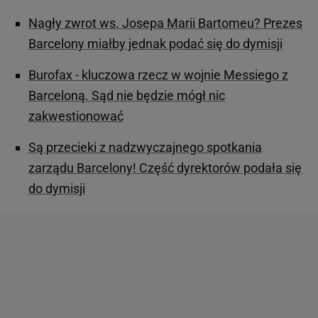
Nagły zwrot ws. Josepa Marii Bartomeu? Prezes
Barcelony miałby jednak podać się do dymisji
Burofax - kluczowa rzecz w wojnie Messiego z
Barceloną. Sąd nie będzie mógł nic
zakwestionować
Są przecieki z nadzwyczajnego spotkania
zarządu Barcelony! Część dyrektorów podała się
do dymisji