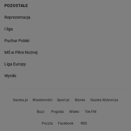
POZOSTAŁE
Reprezentacja
I liga
Puchar Polski
MŚ w Piłce Nożnej
Liga Europy
Wyniki
Gazeta.pl
Wiadomości
Sport.pl
Biznes
Gazeta Wyborcza
Buzz
Pogoda
Wideo
Tok.FM
Poczta
Facebook
RSS