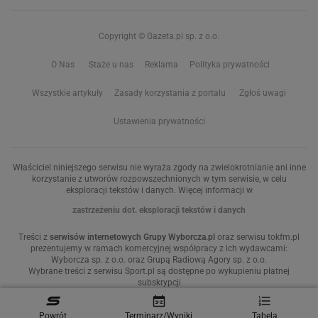
Copyright © Gazeta.pl sp. z o.o.
O Nas
Staże u nas
Reklama
Polityka prywatności
Wszystkie artykuły
Zasady korzystania z portalu
Zgłoś uwagi
Ustawienia prywatności
Właściciel niniejszego serwisu nie wyraża zgody na zwielokrotnianie ani inne
korzystanie z utworów rozpowszechnionych w tym serwisie, w celu
eksploracji tekstów i danych. Więcej informacji w
zastrzeżeniu dot. eksploracji tekstów i danych
Treści z
serwisów internetowych Grupy Wyborcza.pl
oraz serwisu tokfm.pl
prezentujemy w ramach komercyjnej współpracy z ich wydawcami:
Wyborcza sp. z o.o. oraz Grupą Radiową Agory sp. z o.o.
Wybrane treści z serwisu Sport.pl są dostępne po wykupieniu płatnej
subskrypcji
Powrót
Terminarz/Wyniki
Tabela