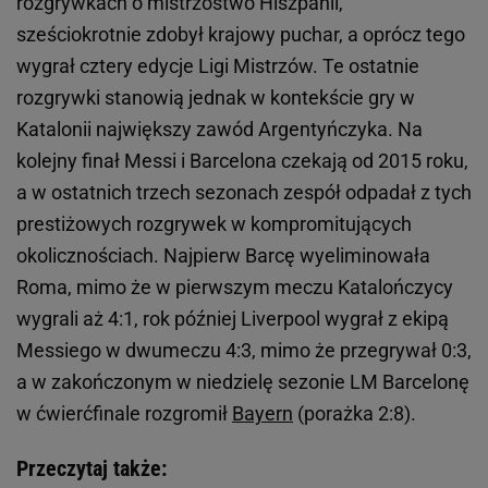
rozgrywkach o mistrzostwo Hiszpanii,
sześciokrotnie zdobył krajowy puchar, a oprócz tego
wygrał cztery edycje Ligi Mistrzów. Te ostatnie
rozgrywki stanowią jednak w kontekście gry w
Katalonii największy zawód Argentyńczyka. Na
kolejny finał Messi i Barcelona czekają od 2015 roku,
a w ostatnich trzech sezonach zespół odpadał z tych
prestiżowych rozgrywek w kompromitujących
okolicznościach. Najpierw Barcę wyeliminowała
Roma, mimo że w pierwszym meczu Katalończycy
wygrali aż 4:1, rok później Liverpool wygrał z ekipą
Messiego w dwumeczu 4:3, mimo że przegrywał 0:3,
a w zakończonym w niedzielę sezonie LM Barcelonę
w ćwierćfinale rozgromił
Bayern
(porażka 2:8).
Przeczytaj także: