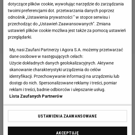
dotyczące plików cookie, wywołując narzędzie do zarządzania
twoimi preferencjami dot. przetwarzania danych poprzez
odnośnik „Ustawienia prywatności ” w stopce serwisu i
przechodząc do „Ustawień Zaawansowanych”. Zmiana
ustawień plików cookie możliwa jest także za pomocą ustawień
przeglądarki.
My, nasi Zaufani Partnerzy i Agora S.A. możemy przetwarzać
dane osobowe w następujących celach:
Użycie dokładnych danych geolokalizacyjnych. Aktywne
Zobacz wideo
Domenech o Lewandowskim:
skanowanie charakterystyki urządzenia do celów
Powinien mieć szanse na Złotą Piłkę
identyfikacji. Przechowywanie informacji na urządzeniu lub
dostęp do nich. Spersonalizowane reklamy i treści, pomiar
reklam i treści, badnie odbiorców i ulepszanie usług.
Znany dziennikarz zdradził, gdzie zagra Leo Messi?
Lista Zaufanych Partnerów
Natychmiast rozpoczęły się dyskusje, gdzie mógłby
USTAWIENIA ZAAWANSOWANE
trafić
Leo Messi
. Dla czołowych europejskich klubów
to najlepsza okazja na pozyskanie Argentyńczyka
AKCEPTUJĘ