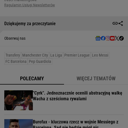
Dziękujemy za przeczytanie
Obserwuj nas
Transfery
Manchester City
La Liga
Premier League
Leo Messi
FC Barcelona
Pep Guardiola
POLECAMY
WIĘCEJ TEMATÓW
"Cyrk". Jednoznacznie ocenili abstracyjną walkę
Wacha z sześcioma rywalami
Burofax - kluczowa rzecz w wojnie Messiego z
Barceloną. Sąd nie będzie mógł nic