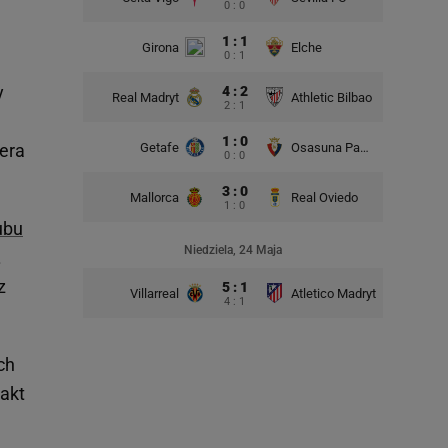
0 : 0
1 : 1
Girona
Elche
0 : 1
y
4 : 2
Real Madryt
Athletic Bilbao
2 : 1
1 : 0
Getafe
Osasuna Pampeluna
nera
0 : 0
3 : 0
Mallorca
Real Oviedo
1 : 0
ubu
Niedziela, 24 Maja
.
z
5 : 1
Villarreal
Atletico Madryt
4 : 1
ch
rakt