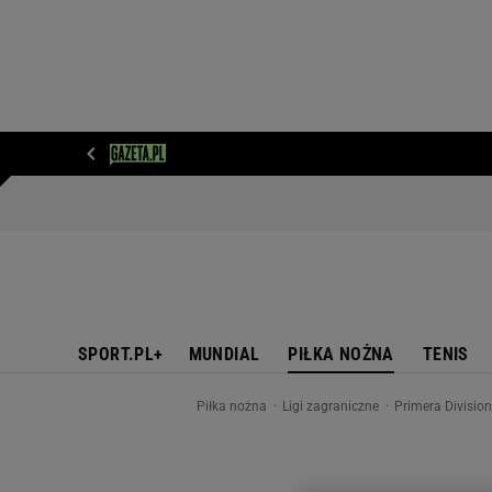
WIADOMOŚCI
NEXT
SPORT
PLOTEK
D
SPORT.PL+
MUNDIAL
PIŁKA NOŻNA
TENIS
Piłka nożna
Ligi zagraniczne
Primera Divisio