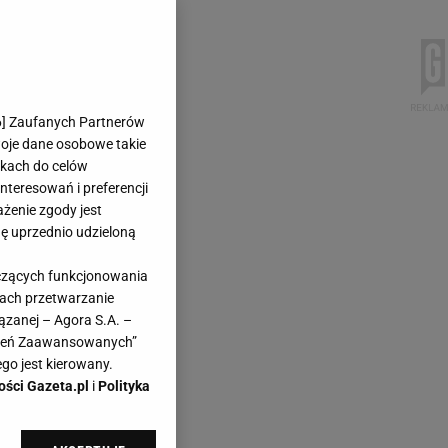
6
] Zaufanych Partnerów
woje dane osobowe takie
likach do celów
teresowań i preferencji
ażenie zgody jest
dę uprzednio udzieloną
yczących funkcjonowania
kach przetwarzanie
ązanej – Agora S.A. –
awień Zaawansowanych”
go jest kierowany.
ości Gazeta.pl
i
Polityka