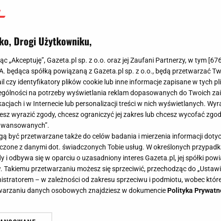
ko, Drogi Użytkowniku,
jąc „Akceptuję”, Gazeta.pl sp. z o.o. oraz jej Zaufani Partnerzy, w tym [
67
.A. będąca spółką powiązaną z Gazeta.pl sp. z o.o., będą przetwarzać T
ail czy identyfikatory plików cookie lub inne informacje zapisane w tych p
gólności na potrzeby wyświetlania reklam dopasowanych do Twoich zain
acjach i w Internecie lub personalizacji treści w nich wyświetlanych. Wyr
cesz wyrazić zgody, chcesz ograniczyć jej zakres lub chcesz wycofać zgo
aawansowanych”.
 być przetwarzane także do celów badania i mierzenia informacji dot
 łączone z danymi dot. świadczonych Tobie usług. W określonych przypad
i odbywa się w oparciu o uzasadniony interes Gazeta.pl, jej spółki powi
. Takiemu przetwarzaniu możesz się sprzeciwić, przechodząc do „Ust
nistratorem – w zależności od zakresu sprzeciwu i podmiotu, wobec które
etwarzaniu danych osobowych znajdziesz w dokumencie
Polityka Prywatn