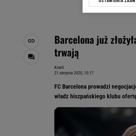
USTAWIENIA ZAA
Klikając „Akceptuję” wyra
Zaufanych Partnerów i A
dotyczące plików cookie,
odnośnik „Ustawienia pr
plików cookie możliwa je
Barcelona już złożyła
My, nasi Zaufani Partne
trwają
Użycie dokładnych danych
Przechowywanie informacji
badnie odbiorców i uleps
KowS
21 sierpnia 2020, 10:17
FC Barcelona prowadzi negocjac
władz hiszpańskiego klubu ofertę