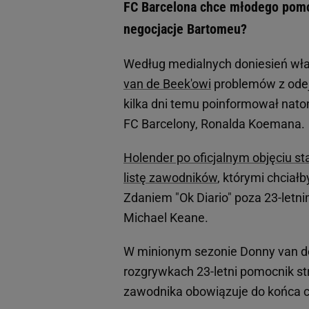
FC Barcelona chce młodego pomo
negocjacje Bartomeu?
Według medialnych doniesień wł
van de Beek'owi
problemów z odejś
kilka dni temu poinformował nato
FC Barcelony, Ronalda Koemana.
Holender po oficjalnym objęciu s
listę zawodników
, którymi chcia
Zdaniem "Ok Diario" poza 23-letn
Michael Keane.
W minionym sezonie Donny van d
rozgrywkach 23-letni pomocnik str
zawodnika obowiązuje do końca 