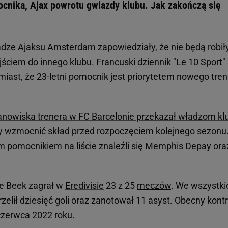
cnika, Ajax powrotu gwiazdy klubu. Jak zakończą się
adze
Ajaksu Amsterdam
zapowiedziały, że nie będą robił
ciem do innego klubu. Francuski dziennik "Le 10 Sport"
miast, że 23-letni pomocnik jest priorytetem nowego tre
tanowiska trenera w FC Barcelonie przekazał władzom kl
łby wzmocnić skład przed rozpoczęciem kolejnego sezonu
im pomocnikiem na liście znaleźli się Memphis
Depay
ora
e Beek zagrał w
Eredivisie
23 z 25
meczów
. We wszystki
zelił dziesięć goli oraz zanotował 11 asyst. Obecny kont
czerwca 2022 roku.