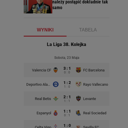
należy postąpić dokładnie tak
samo
WYNIKI
TABELA
La Liga 38. Kolejka
Sobota, 23 Maja
3 : 1
Valencia CF
FC Barcelona
0 : 0
1 : 2
Deportivo Alaves
Rayo Vallecano
1 : 0
2 : 1
Real Betis
Levante
1 : 1
1 : 1
Espanyol
Real Sociedad
0 : 1
1 : 0
Celta Vigo
Sevilla FC