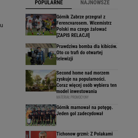
POPULARNE
NAJNOWSZE
Górnik Zabrze przegrał z
Ferencvarosem. Wicemistrz
eu
Polski ma czego żałować
[ZAPIS RELACJI]
Prawdziwa bomba dla kibiców.
Oto co trafi do otwartej
telewizji
Second home nad morzem
zyskuje na popularności.
Coraz więcej osób wybiera ten
model inwestowania
MATERIAŁ PROMOCYJNY
Górnik marnował na potęgę.
Jeden gol zadecydował
Tichonow grzmi: Z Polakami