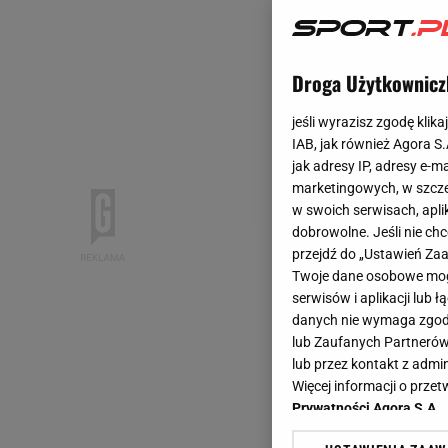
Droga Użytkownicz
jeśli wyrazisz zgodę klika
IAB, jak również Agora S
jak adresy IP, adresy e-m
marketingowych, w szcze
w swoich serwisach, aplik
dobrowolne. Jeśli nie ch
przejdź do „Ustawień Z
Twoje dane osobowe mogą
serwisów i aplikacji lub
danych nie wymaga zgody 
lub Zaufanych Partnerów
lub przez kontakt z admi
Więcej informacji o prz
Prywatności Agora S.A.