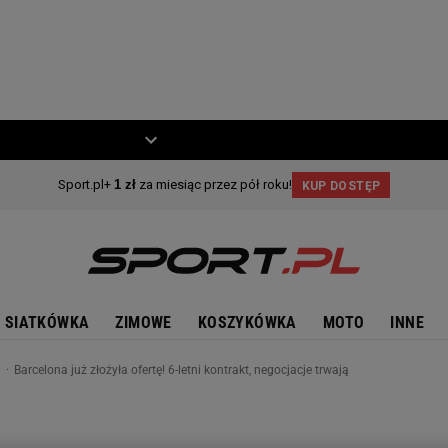
ZIECKO
MOTO
SIATKÓWKA
ZIMOWE
KOSZYKÓWKA
MOTO
INNE
n
Barcelona już złożyła ofertę! 6-letni kontrakt, negocjacje trwają