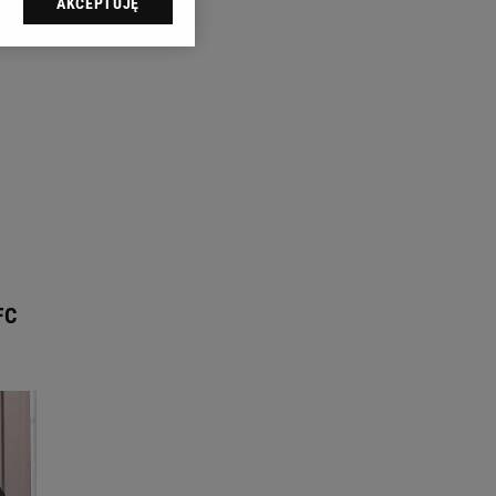
AKCEPTUJĘ
l sp. z o.o., jej
ić swoje preferencje
arzania danych poprzez
ych”. Zmiana ustawień
ach:
 celów identyfikacji.
omiar reklam i treści,
FC