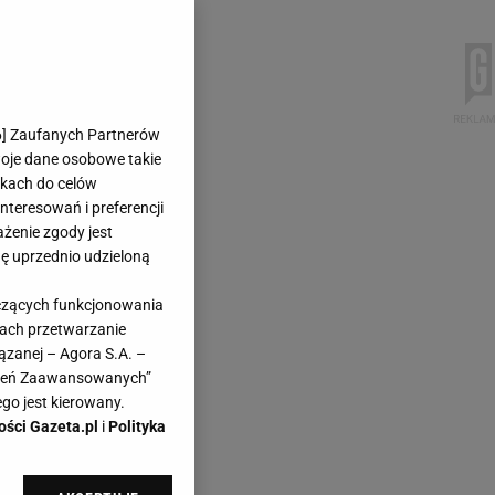
6
] Zaufanych Partnerów
woje dane osobowe takie
likach do celów
teresowań i preferencji
ażenie zgody jest
dę uprzednio udzieloną
yczących funkcjonowania
kach przetwarzanie
ązanej – Agora S.A. –
awień Zaawansowanych”
go jest kierowany.
ości Gazeta.pl
i
Polityka