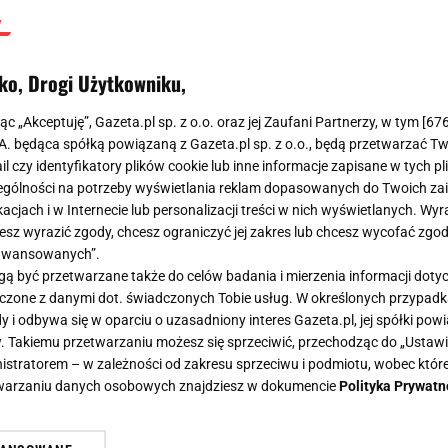
ko, Drogi Użytkowniku,
jąc „Akceptuję”, Gazeta.pl sp. z o.o. oraz jej Zaufani Partnerzy, w tym [
67
.A. będąca spółką powiązaną z Gazeta.pl sp. z o.o., będą przetwarzać T
ail czy identyfikatory plików cookie lub inne informacje zapisane w tych p
gólności na potrzeby wyświetlania reklam dopasowanych do Twoich zain
acjach i w Internecie lub personalizacji treści w nich wyświetlanych. Wyr
cesz wyrazić zgody, chcesz ograniczyć jej zakres lub chcesz wycofać zgo
aawansowanych”.
 być przetwarzane także do celów badania i mierzenia informacji dot
 łączone z danymi dot. świadczonych Tobie usług. W określonych przypad
i odbywa się w oparciu o uzasadniony interes Gazeta.pl, jej spółki powi
. Takiemu przetwarzaniu możesz się sprzeciwić, przechodząc do „Ust
nistratorem – w zależności od zakresu sprzeciwu i podmiotu, wobec które
etwarzaniu danych osobowych znajdziesz w dokumencie
Polityka Prywatn