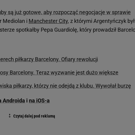
luby są już gotowe, aby rozpocząć negocjacje w sprawie
er Mediolan i
Manchester City
, z którymi Argentyńczyk był
terze spotkałby Pepa Guardiolę, który prowadził Barcel
rech piłkarzy Barcelony. Ofiary rewolucji
 losy Barcelony. Teraz wyzwanie jest dużo większe
iska piłkarzy, którzy nie odejdą z klubu. Wywołał burzę
na Androida
i
na iOS-a