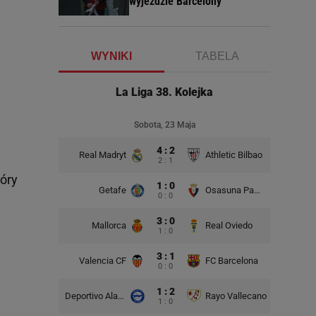
wyjeździe Barcelony
WYNIKI
TABELA
La Liga 38. Kolejka
Sobota, 23 Maja
4 : 2
Real Madryt
Athletic Bilbao
2 : 1
óry
1 : 0
Getafe
Osasuna Pampeluna
0 : 0
3 : 0
Mallorca
Real Oviedo
1 : 0
3 : 1
Valencia CF
FC Barcelona
0 : 0
1 : 2
Deportivo Alaves
Rayo Vallecano
1 : 0