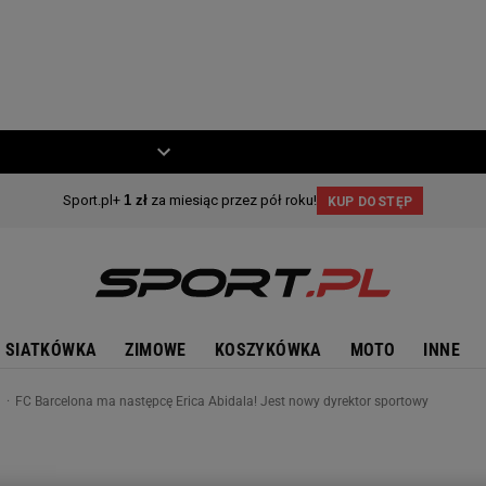
ZIECKO
MOTO
SIATKÓWKA
ZIMOWE
KOSZYKÓWKA
MOTO
INNE
n
FC Barcelona ma następcę Erica Abidala! Jest nowy dyrektor sportowy