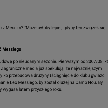
o z Messim? "Może byłoby lepiej, gdyby ten związek się
ać Messiego
udowę po nieudanym sezonie. Pierwszym od 2007/08, kt
 Zagraniczne media już spekulują, że najważniejszym
tylko przebudowa drużyny (ściągnięcie do klubu gwiazd
nanie
Leo Messiego
, by został dłużej na Camp Nou. By
ry wygasa latem przyszłego roku.