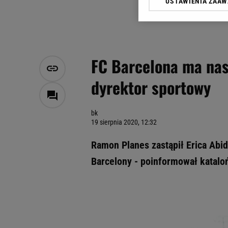
USTAWIENIA ZAA
Klikając „Akceptuję” wyra
Zaufanych Partnerów i A
dotyczące plików cookie,
odnośnik „Ustawienia pr
plików cookie możliwa je
FC Barcelona ma nast
My, nasi Zaufani Partne
dyrektor sportowy
Użycie dokładnych danych
Przechowywanie informacji
badnie odbiorców i uleps
bk
19 sierpnia 2020, 12:32
Ramon Planes zastąpił Erica Abi
Barcelony - poinformował kataloń