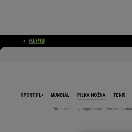
WIADOMOŚCI
NEXT
SPORT
PLOTEK
D
SPORT.PL+
MUNDIAL
PIŁKA NOŻNA
TENIS
Piłka nożna
Ligi zagraniczne
Primera Divisio