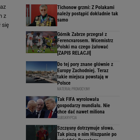
raz
Tichonow grzmi: Z Polakami
należy postąpić dokładnie tak
m z
samo
 się
Górnik Zabrze przegrał z
Ferencvarosem. Wicemistrz
Polski ma czego żałować
[ZAPIS RELACJI]
Do tej pory znane głównie z
Europy Zachodniej. Teraz
takie miejsca powstają w
Polsce
MATERIAŁ PROMOCYJNY
Tak FIFA wyrolowała
gospodarzy mundialu. Nie
chce dać nawet miliona
SUBSKRYPCJA
Szczęsny dotrzymuje słowa.
Tak piszą o nim Hiszpanie po