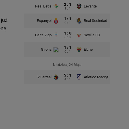
2 : 1
Real Betis
Levante
1 : 1
1 : 1
 już
Espanyol
Real Sociedad
0 : 1
onę.
1 : 0
Celta Vigo
Sevilla FC
0 : 0
1 : 1
Girona
Elche
0 : 1
Niedziela, 24 Maja
5 : 1
Villarreal
Atletico Madryt
4 : 1