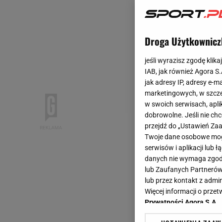
Droga Użytkownicz
jeśli wyrazisz zgodę klika
IAB, jak również Agora S
jak adresy IP, adresy e-m
marketingowych, w szcze
w swoich serwisach, aplik
dobrowolne. Jeśli nie ch
przejdź do „Ustawień Z
Twoje dane osobowe mogą
serwisów i aplikacji lub
danych nie wymaga zgody 
lub Zaufanych Partnerów
lub przez kontakt z admi
Więcej informacji o prz
Prywatności Agora S.A.