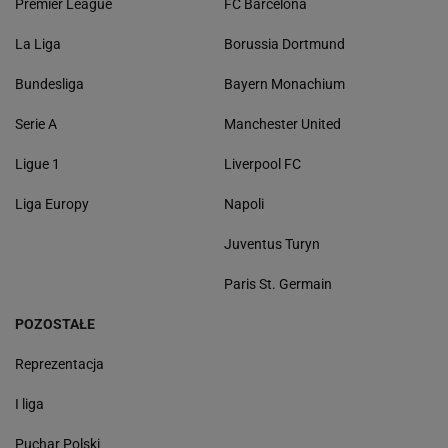
Premier League
FC Barcelona
La Liga
Borussia Dortmund
Bundesliga
Bayern Monachium
Serie A
Manchester United
Ligue 1
Liverpool FC
Liga Europy
Napoli
Juventus Turyn
Paris St. Germain
POZOSTAŁE
Reprezentacja
I liga
Puchar Polski