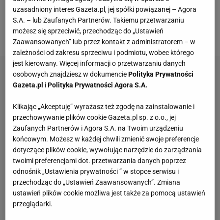
Barcelony
w mediach społecznościowych,
uzasadniony interes Gazeta.pl, jej spółki powiązanej – Agora
ogłaszając nowego trenera, który podpisał 2-letni
S.A. – lub Zaufanych Partnerów. Takiemu przetwarzaniu
możesz się sprzeciwić, przechodząc do „Ustawień
kontrakt z "Dumą Katalonii".
Zaawansowanych” lub przez kontakt z administratorem – w
zależności od zakresu sprzeciwu i podmiotu, wobec którego
jest kierowany. Więcej informacji o przetwarzaniu danych
osobowych znajdziesz w dokumencie
Polityka Prywatności
Gazeta.pl
i
Polityka Prywatności Agora S.A.
Klikając „Akceptuję” wyrażasz też zgodę na zainstalowanie i
przechowywanie plików cookie Gazeta.pl sp. z o.o., jej
Zaufanych Partnerów i Agora S.A. na Twoim urządzeniu
końcowym. Możesz w każdej chwili zmienić swoje preferencje
dotyczące plików cookie, wywołując narzędzie do zarządzania
twoimi preferencjami dot. przetwarzania danych poprzez
odnośnik „Ustawienia prywatności ” w stopce serwisu i
przechodząc do „Ustawień Zaawansowanych”. Zmiana
ustawień plików cookie możliwa jest także za pomocą ustawień
przeglądarki.