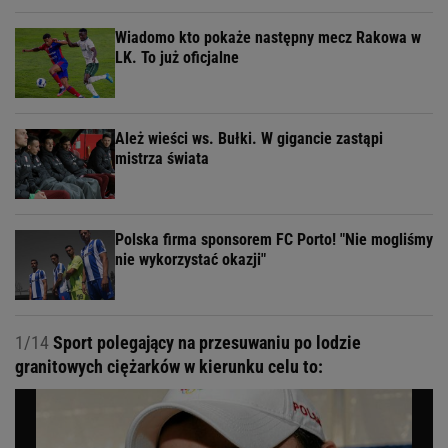
Wiadomo kto pokaże następny mecz Rakowa w
LK. To już oficjalne
Ależ wieści ws. Bułki. W gigancie zastąpi
mistrza świata
Polska firma sponsorem FC Porto! "Nie mogliśmy
nie wykorzystać okazji"
1/14
Sport polegający na przesuwaniu po lodzie
granitowych ciężarków w kierunku celu to: