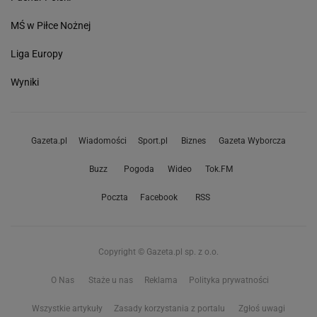
MŚ w Piłce Nożnej
Liga Europy
Wyniki
Gazeta.pl
Wiadomości
Sport.pl
Biznes
Gazeta Wyborcza
Buzz
Pogoda
Wideo
Tok.FM
Poczta
Facebook
RSS
Copyright © Gazeta.pl sp. z o.o.
O Nas
Staże u nas
Reklama
Polityka prywatności
Wszystkie artykuły
Zasady korzystania z portalu
Zgłoś uwagi