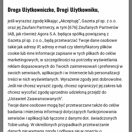
Droga Użytkowniczko, Drogi Użytkowniku,
jeśli wyrazisz zgodę klikając „Akceptuję”, Gazeta.pl sp. z o.o.
oraz jej Zaufani Partnerzy, w tym [
676
] Zaufanych Partnerów
IAB, jak również Agora S.A. będąca spółką powiązaną z
Gazeta.pl sp. z o.o., będą przetwarzać Twoje dane osobowe
takie jak adresy IP, adresy e-mail czy identyfikatory plików
cookie lub inne informacje zapisane w tych plikach do celów
marketingowych, w szczególności na potrzeby wyświetlania
reklam dopasowanych do Twoich zainteresowań i preferencji w
swoich serwisach, aplikacjach i w Internecie lub personalizacji
Ronald Koeman oficjalnie został ogłoszony nowym
treści w nich wyświetlanych. Wyrażenie zgody jest dobrowolne.
trenerem
FC Barcelony
! W środę klub poinformował,
Jeśli nie chcesz wyrazić zgody, chcesz ograniczyć jej zakres lub
że Holender przejmie tę posadę, zastępując tym
chcesz wycofać zgodę uprzednio udzieloną przejdź do
„Ustawień Zaawansowanych”.
samym Quique Setiena, zwolnionego po
Twoje dane osobowe mogą być przetwarzane także do celów
kompromitującej porażce 2:8 z
Bayernem
badania i mierzenia informacji dotyczących funkcjonowania
Monachium
w ćwierćfinale Ligi Mistrzów. - Witaj w
serwisów i aplikacji lub łączone z danymi dot. świadczonych
Tobie usług. W określonych przypadkach przetwarzanie
domu, Ronald - napisano na oficjalnym profilu
danych nie wymaga zgody i odbywa się w oparciu o