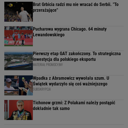
Brat Grbicia radzi mu nie wracać do Serbii. "To
przerażające"
Pucharowa wygrana Chicago. 64 minuty
Lewandowskiego
Pierwszy etap GAT zakończony. To strategiczna
inwestycja dla polskiego eksportu
MATERIAŁ PROMOCYJNY
Wpadka z Abramowicz wywołała szum. U
Świątek wydarzyło się coś ważniejszego
SUBSKRYPCJA
Tichonow grzmi: Z Polakami należy postąpić
dokładnie tak samo