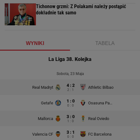
Tichonow grzmi: Z Polakami należy postąpić
dokładnie tak samo
WYNIKI
TABELA
La Liga 38. Kolejka
Sobota, 23 Maja
4 : 2
Real Madryt
Athletic Bilbao
2 : 1
1 : 0
Getafe
Osasuna Pampeluna
0 : 0
3 : 0
Mallorca
Real Oviedo
1 : 0
3 : 1
Valencia CF
FC Barcelona
0 : 0