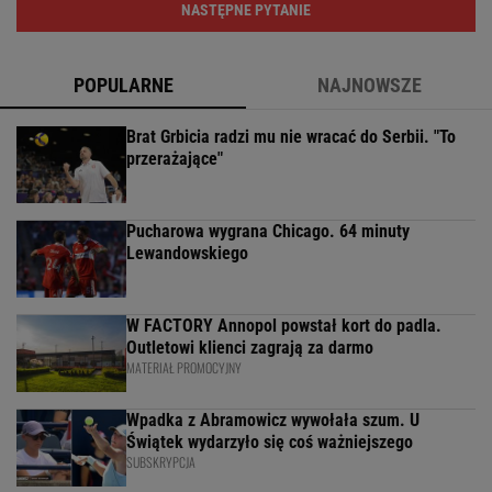
NASTĘPNE PYTANIE
POPULARNE
NAJNOWSZE
Brat Grbicia radzi mu nie wracać do Serbii. "To
przerażające"
Pucharowa wygrana Chicago. 64 minuty
Lewandowskiego
W FACTORY Annopol powstał kort do padla.
Outletowi klienci zagrają za darmo
MATERIAŁ PROMOCYJNY
Wpadka z Abramowicz wywołała szum. U
Świątek wydarzyło się coś ważniejszego
SUBSKRYPCJA