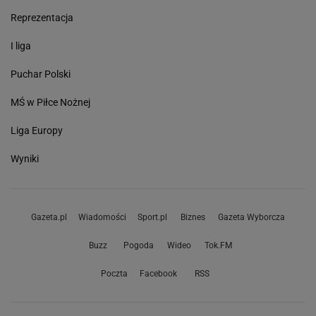
Reprezentacja
I liga
Puchar Polski
MŚ w Piłce Nożnej
Liga Europy
Wyniki
Gazeta.pl
Wiadomości
Sport.pl
Biznes
Gazeta Wyborcza
Buzz
Pogoda
Wideo
Tok.FM
Poczta
Facebook
RSS