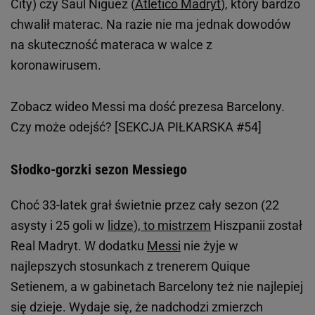
City) czy Saul Niguez (
Atletico Madryt
), który bardzo
chwalił materac. Na razie nie ma jednak dowodów
na skuteczność materaca w walce z
koronawirusem.
Zobacz wideo
Messi ma dość prezesa Barcelony.
Czy może odejść? [SEKCJA PIŁKARSKA #54]
Słodko-gorzki sezon Messiego
Choć 33-latek grał świetnie przez cały sezon (22
asysty i 25 goli w
lidze), to mistrzem
Hiszpanii został
Real Madryt. W dodatku
Messi
nie żyje w
najlepszych stosunkach z trenerem Quique
Setienem, a w gabinetach Barcelony też nie najlepiej
się dzieje. Wydaje się, że nadchodzi zmierzch