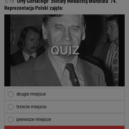
1/16
"Orły Górskiego" zostały medalistą Mundialu '74.
Reprezentacja Polski zajęła:
drugie miejsce
trzecie miejsce
pierwsze miejsce