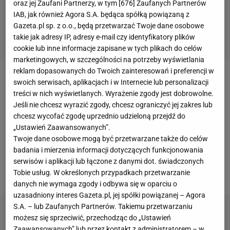
oraz jej Zaufani Partnerzy, w tym [
676
] Zaufanych Partnerów
IAB, jak również Agora S.A. będąca spółką powiązaną z
Gazeta.pl sp. z o.o., będą przetwarzać Twoje dane osobowe
takie jak adresy IP, adresy e-mail czy identyfikatory plików
cookie lub inne informacje zapisane w tych plikach do celów
marketingowych, w szczególności na potrzeby wyświetlania
reklam dopasowanych do Twoich zainteresowań i preferencji w
Hiszpania
wciąż nie poradziła sobie z pandemią,
swoich serwisach, aplikacjach i w Internecie lub personalizacji
treści w nich wyświetlanych. Wyrażenie zgody jest dobrowolne.
choć kilka tygodni temu wydawało się, że wszystko
Jeśli nie chcesz wyrazić zgody, chcesz ograniczyć jej zakres lub
idzie w dobrą stronę. Niemal 290 tysięcy osób jest
chcesz wycofać zgodę uprzednio udzieloną przejdź do
zakażonych, a blisko 30 tysięcy już zmarło. Jednym
„Ustawień Zaawansowanych”.
Twoje dane osobowe mogą być przetwarzane także do celów
z największych ognisk koronawirusa jest Katalonia,
badania i mierzenia informacji dotyczących funkcjonowania
gdzie w ciągu ostatniej doby zarejestrowano ponad
serwisów i aplikacji lub łączone z danymi dot. świadczonych
1400 zakażeń.
Tobie usług. W określonych przypadkach przetwarzanie
danych nie wymaga zgody i odbywa się w oparciu o
uzasadniony interes Gazeta.pl, jej spółki powiązanej – Agora
S.A. – lub Zaufanych Partnerów. Takiemu przetwarzaniu
możesz się sprzeciwić, przechodząc do „Ustawień
Zaawansowanych” lub przez kontakt z administratorem – w