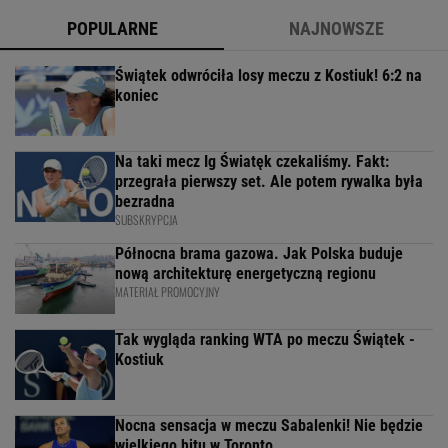
POPULARNE
NAJNOWSZE
Świątek odwróciła losy meczu z Kostiuk! 6:2 na
koniec
Na taki mecz Ig Światęk czekaliśmy. Fakt:
przegrała pierwszy set. Ale potem rywalka była
bezradna
SUBSKRYPCJA
Północna brama gazowa. Jak Polska buduje
nową architekturę energetyczną regionu
MATERIAŁ PROMOCYJNY
Tak wygląda ranking WTA po meczu Świątek -
Kostiuk
Nocna sensacja w meczu Sabalenki! Nie będzie
wielkiego hitu w Toronto