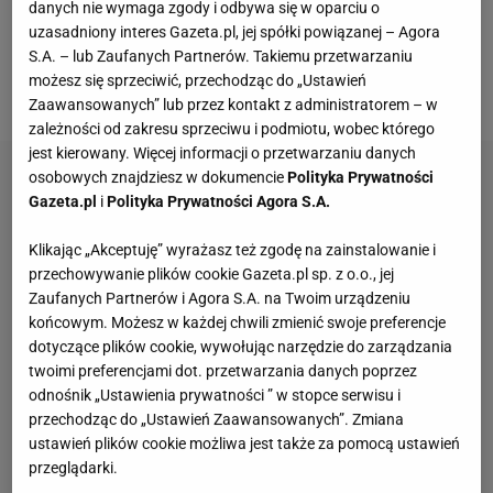
danych nie wymaga zgody i odbywa się w oparciu o
niezwykle kreatywny, wspiera obrońców i
uzasadniony interes Gazeta.pl, jej spółki powiązanej – Agora
S.A. – lub Zaufanych Partnerów. Takiemu przetwarzaniu
przytomnie reaguje, gdy jego zespół traci piłkę.
możesz się sprzeciwić, przechodząc do „Ustawień
Słowem, pomocnik kompletny.
Zaawansowanych” lub przez kontakt z administratorem – w
zależności od zakresu sprzeciwu i podmiotu, wobec którego
jest kierowany. Więcej informacji o przetwarzaniu danych
osobowych znajdziesz w dokumencie
Polityka Prywatności
Gazeta.pl
i
Polityka Prywatności Agora S.A.
Klikając „Akceptuję” wyrażasz też zgodę na zainstalowanie i
przechowywanie plików cookie Gazeta.pl sp. z o.o., jej
Zaufanych Partnerów i Agora S.A. na Twoim urządzeniu
końcowym. Możesz w każdej chwili zmienić swoje preferencje
dotyczące plików cookie, wywołując narzędzie do zarządzania
twoimi preferencjami dot. przetwarzania danych poprzez
odnośnik „Ustawienia prywatności ” w stopce serwisu i
przechodząc do „Ustawień Zaawansowanych”. Zmiana
ustawień plików cookie możliwa jest także za pomocą ustawień
przeglądarki.