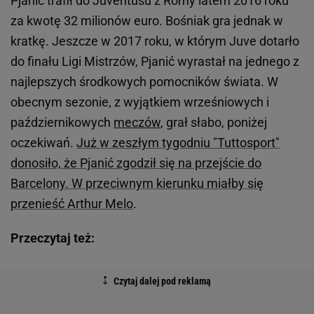
Pjanić trafił do Juventusu z Romy latem 2016 roku
za kwotę 32 milionów euro. Bośniak gra jednak w
kratkę. Jeszcze w 2017 roku, w którym Juve dotarło
do finału Ligi Mistrzów, Pjanić wyrastał na jednego z
najlepszych środkowych pomocników świata. W
obecnym sezonie, z wyjątkiem wrześniowych i
październikowych
meczów
, grał słabo, poniżej
oczekiwań.
Już w zeszłym tygodniu "Tuttosport"
donosiło, że Pjanić zgodził się na przejście do
Barcelony. W przeciwnym kierunku miałby się
przenieść Arthur Melo
.
Przeczytaj też: