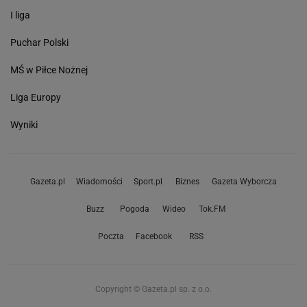
I liga
Puchar Polski
MŚ w Piłce Nożnej
Liga Europy
Wyniki
Gazeta.pl
Wiadomości
Sport.pl
Biznes
Gazeta Wyborcza
Buzz
Pogoda
Wideo
Tok.FM
Poczta
Facebook
RSS
Copyright © Gazeta.pl sp. z o.o.