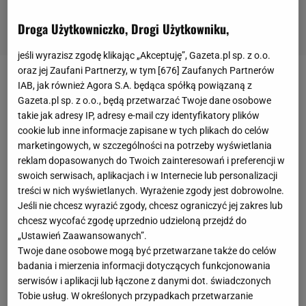
Droga Użytkowniczko, Drogi Użytkowniku,
jeśli wyrazisz zgodę klikając „Akceptuję”, Gazeta.pl sp. z o.o.
oraz jej Zaufani Partnerzy, w tym [
676
] Zaufanych Partnerów
- Zawsze mówiłem, że lubię świetnych piłkarzy.
IAB, jak również Agora S.A. będąca spółką powiązaną z
Gazeta.pl sp. z o.o., będą przetwarzać Twoje dane osobowe
Pjanić jest świetny, jednak są też inni mistrzowie,
takie jak adresy IP, adresy e-mail czy identyfikatory plików
których widzimy na okładkach gazet każdego dnia.
cookie lub inne informacje zapisane w tych plikach do celów
Vidal? To piłkarz który ma odpowiednią jakość i
marketingowych, w szczególności na potrzeby wyświetlania
reklam dopasowanych do Twoich zainteresowań i preferencji w
wnosi pozytywną energię. Jest znakomity pod
swoich serwisach, aplikacjach i w Internecie lub personalizacji
względem wydajności na boisku i cieszymy się, że
treści w nich wyświetlanych. Wyrażenie zgody jest dobrowolne.
mamy go u siebie - mówił trener Barcelony Quique
Jeśli nie chcesz wyrazić zgody, chcesz ograniczyć jej zakres lub
chcesz wycofać zgodę uprzednio udzieloną przejdź do
Setien cytowany przez beIN Sports. "Marca" pisze,
„Ustawień Zaawansowanych”.
że 30-letni Bośniak byłby świetnym wzmocnieniem
Twoje dane osobowe mogą być przetwarzane także do celów
Barcelony, bo jest przyzwyczajony do gry w
badania i mierzenia informacji dotyczących funkcjonowania
serwisów i aplikacji lub łączone z danymi dot. świadczonych
trzyosobowej drugiej linii. Hiszpańscy dziennikarze
Tobie usług. W określonych przypadkach przetwarzanie
oceniają, że Pjanić ma dobry przegląd pola, jest