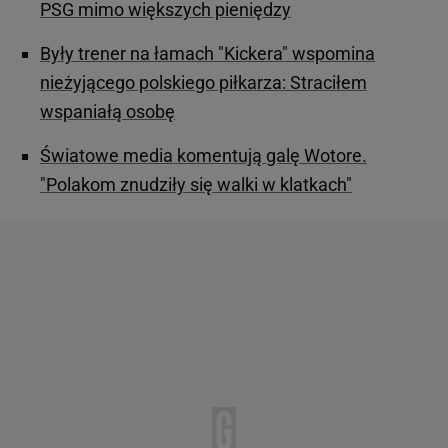
PSG mimo większych pieniędzy
Były trener na łamach "Kickera" wspomina
nieżyjącego polskiego piłkarza: Straciłem
wspaniałą osobę
Światowe media komentują galę Wotore.
"Polakom znudziły się walki w klatkach"