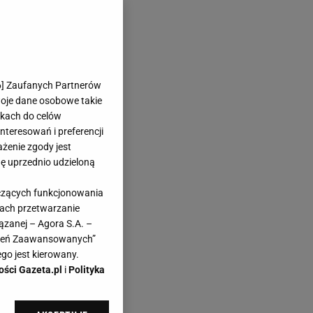
6
] Zaufanych Partnerów
woje dane osobowe takie
likach do celów
teresowań i preferencji
ażenie zgody jest
dę uprzednio udzieloną
yczących funkcjonowania
kach przetwarzanie
ązanej – Agora S.A. –
awień Zaawansowanych”
go jest kierowany.
ości Gazeta.pl
i
Polityka