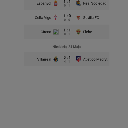
1 : 1
Espanyol
Real Sociedad
0 : 1
1 : 0
Celta Vigo
Sevilla FC
0 : 0
1 : 1
Girona
Elche
0 : 1
Niedziela, 24 Maja
5 : 1
Villarreal
Atletico Madryt
4 : 1