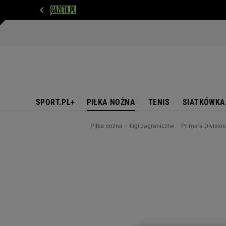
WIADOMOŚCI
NEXT
SPORT
PLOTEK
D
SPORT.PL+
PIŁKA NOŻNA
TENIS
SIATKÓWKA
Piłka nożna
Ligi zagraniczne
Primera Divisio