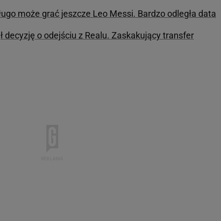
ługo może grać jeszcze Leo Messi. Bardzo odległa data
 decyzję o odejściu z Realu. Zaskakujący transfer