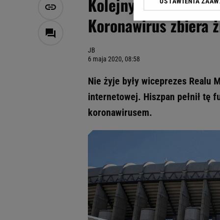
Kolejny były pracown
USTAWIENIA ZAA
Klikając „Akceptuję” wyra
Zaufanych Partnerów i A
Koronawirus zbiera 
dotyczące plików cookie,
odnośnik „Ustawienia pr
plików cookie możliwa je
JB
6 maja 2020, 08:58
My, nasi Zaufani Partne
Użycie dokładnych danych
Nie żyje były wiceprezes Realu M
Przechowywanie informacji
internetowej. Hiszpan pełnił tę 
badnie odbiorców i uleps
koronawirusem.