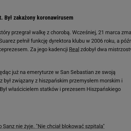
t. Był zakażony koronawirusem
który przegrał walkę z chorobą. Wcześniej, 21 marca zma
Suarez pełnił funkcję dyrektora klubu w 2006 roku, a późn
iceprezesem. Za jego kadencji
Real
zdobył dwa mistrzos
 będąc już na emeryturze w San Sebastian ze swoją
z był związany z hiszpańskim przemysłem morskim i
 Był właścicielem statków i prezesem Hiszpańskiego
 Sanz nie żyje. "Nie chciał blokować szpitala"