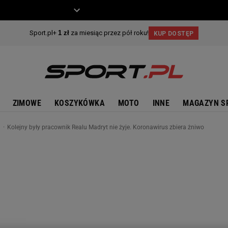
ZIECKO
MOTO
ZIMOWE
KOSZYKÓWKA
MOTO
INNE
MAGAZYN S
n
Kolejny były pracownik Realu Madryt nie żyje. Koronawirus zbiera żniwo