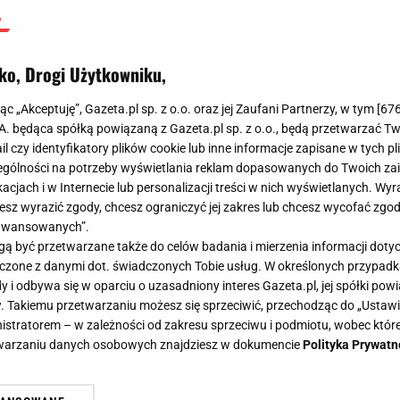
ko, Drogi Użytkowniku,
jąc „Akceptuję”, Gazeta.pl sp. z o.o. oraz jej Zaufani Partnerzy, w tym [
67
.A. będąca spółką powiązaną z Gazeta.pl sp. z o.o., będą przetwarzać T
ail czy identyfikatory plików cookie lub inne informacje zapisane w tych p
gólności na potrzeby wyświetlania reklam dopasowanych do Twoich zain
acjach i w Internecie lub personalizacji treści w nich wyświetlanych. Wyr
cesz wyrazić zgody, chcesz ograniczyć jej zakres lub chcesz wycofać zgo
aawansowanych”.
 być przetwarzane także do celów badania i mierzenia informacji dot
 łączone z danymi dot. świadczonych Tobie usług. W określonych przypad
i odbywa się w oparciu o uzasadniony interes Gazeta.pl, jej spółki powi
. Takiemu przetwarzaniu możesz się sprzeciwić, przechodząc do „Ust
nistratorem – w zależności od zakresu sprzeciwu i podmiotu, wobec które
etwarzaniu danych osobowych znajdziesz w dokumencie
Polityka Prywatn