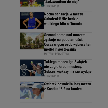
"Zadzwoniłem do niej"
SUBSKRYPCJA
Nocna sensacja w meczu
Sabalenki! Nie będzie
wielkiego hitu w Toronto
Second home nad morzem
zyskuje na popularności.
Coraz więcej osób wybiera ten
model inwestowania
MATERIAŁ PROMOCYJNY
Takiego meczu Iga Świątek
nie zagrała od miesięcy.
Sukces większy niż się wydaje
SUBSKRYPCJA
Świątek odwróciła losy meczu
z Kostiuk! 6:2 na koniec