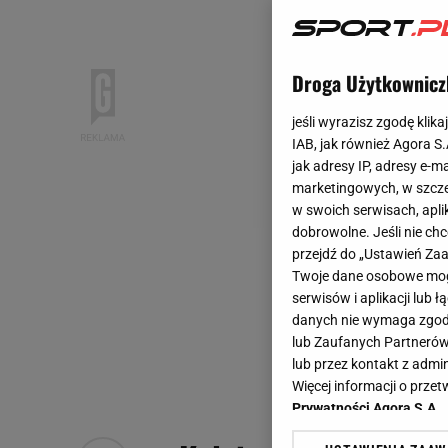
Droga Użytkownicz
jeśli wyrazisz zgodę klika
IAB, jak również Agora S
jak adresy IP, adresy e-m
marketingowych, w szcze
w swoich serwisach, aplik
dobrowolne. Jeśli nie ch
przejdź do „Ustawień Z
Twoje dane osobowe mogą
serwisów i aplikacji lub
danych nie wymaga zgody 
lub Zaufanych Partnerów
lub przez kontakt z admi
Więcej informacji o prz
Prywatności Agora S.A.