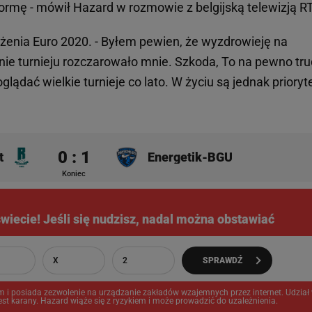
formę - mówił Hazard w rozmowie z belgijską telewizją R
ożenia Euro 2020. - Byłem pewien, że wyzdrowieję na
ie turnieju rozczarowało mnie. Szkoda, To na pewno tr
 oglądać wielkie turnieje co lato. W życiu są jednak prioryte
0 : 1
t
Energetik-BGU
Koniec
 świecie! Jeśli się nudzisz, nadal można obstawiać
X
2
SPRAWDŹ
m i posiada zezwolenie na urządzanie zakładów wzajemnych przez internet. Udział
st karany. Hazard wiąże się z ryzykiem i może prowadzić do uzależnienia.