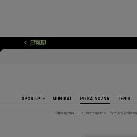
WIADOMOŚCI
NEXT
SPORT
PLOTEK
D
SPORT.PL+
MUNDIAL
PIŁKA NOŻNA
TENIS
Piłka nożna
Ligi zagraniczne
Primera Divisio