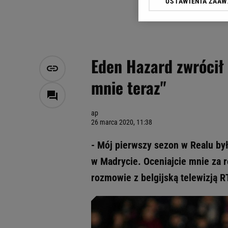
USTAWIENIA ZAA
Klikając „Akceptuję” wyra
Zaufanych Partnerów i A
dotyczące plików cookie,
odnośnik „Ustawienia pr
plików cookie możliwa je
Eden Hazard zwrócił 
My, nasi Zaufani Partne
mnie teraz"
Użycie dokładnych danych
Przechowywanie informacji
badnie odbiorców i uleps
ap
26 marca 2020, 11:38
- Mój pierwszy sezon w Realu był 
w Madrycie. Oceniajcie mnie za 
rozmowie z belgijską telewizją R