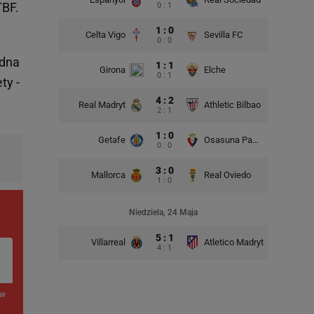
TBF.
0 : 1
1 : 0
Celta Vigo
Sevilla FC
0 : 0
udna
1 : 1
Girona
Elche
0 : 1
ty -
4 : 2
Real Madryt
Athletic Bilbao
2 : 1
1 : 0
Getafe
Osasuna Pampeluna
0 : 0
3 : 0
Mallorca
Real Oviedo
1 : 0
Niedziela, 24 Maja
5 : 1
Villarreal
Atletico Madryt
4 : 1
 w