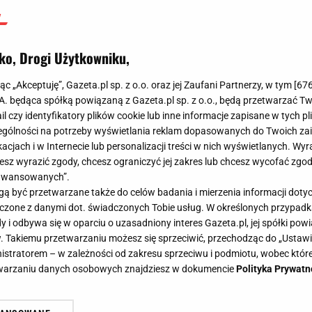
ko, Drogi Użytkowniku,
jąc „Akceptuję”, Gazeta.pl sp. z o.o. oraz jej Zaufani Partnerzy, w tym [
67
.A. będąca spółką powiązaną z Gazeta.pl sp. z o.o., będą przetwarzać T
ail czy identyfikatory plików cookie lub inne informacje zapisane w tych p
gólności na potrzeby wyświetlania reklam dopasowanych do Twoich zain
acjach i w Internecie lub personalizacji treści w nich wyświetlanych. Wyr
cesz wyrazić zgody, chcesz ograniczyć jej zakres lub chcesz wycofać zgo
aawansowanych”.
 być przetwarzane także do celów badania i mierzenia informacji dot
 łączone z danymi dot. świadczonych Tobie usług. W określonych przypad
i odbywa się w oparciu o uzasadniony interes Gazeta.pl, jej spółki powi
. Takiemu przetwarzaniu możesz się sprzeciwić, przechodząc do „Ust
nistratorem – w zależności od zakresu sprzeciwu i podmiotu, wobec które
etwarzaniu danych osobowych znajdziesz w dokumencie
Polityka Prywatn