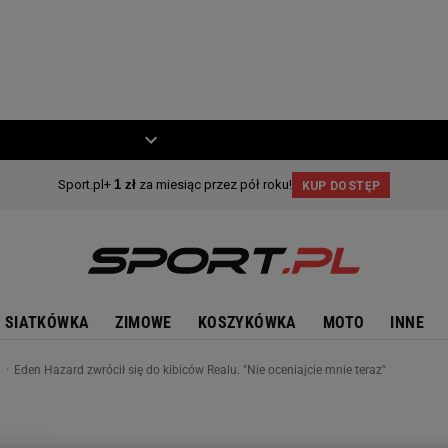
ZIECKO
MOTO
SIATKÓWKA
ZIMOWE
KOSZYKÓWKA
MOTO
INNE
n
Eden Hazard zwrócił się do kibiców Realu. "Nie oceniajcie mnie teraz"