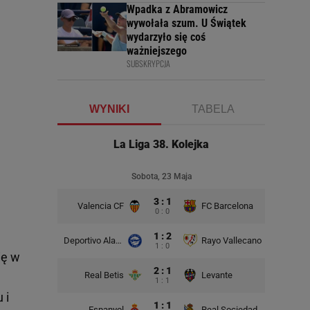
Wpadka z Abramowicz
wywołała szum. U Świątek
wydarzyło się coś
ważniejszego
SUBSKRYPCJA
WYNIKI
TABELA
La Liga 38. Kolejka
Sobota, 23 Maja
3 : 1
Valencia CF
FC Barcelona
0 : 0
1 : 2
Deportivo Alaves
Rayo Vallecano
1 : 0
ię w
2 : 1
Real Betis
Levante
1 : 1
 i
1 : 1
Espanyol
Real Sociedad