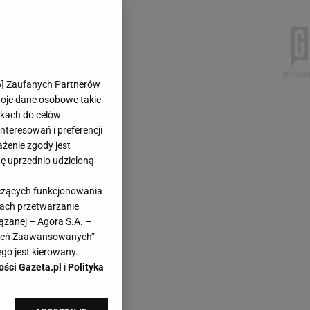
6
] Zaufanych Partnerów
woje dane osobowe takie
likach do celów
teresowań i preferencji
ażenie zgody jest
dę uprzednio udzieloną
yczących funkcjonowania
kach przetwarzanie
ązanej – Agora S.A. –
awień Zaawansowanych”
go jest kierowany.
ości Gazeta.pl
i
Polityka