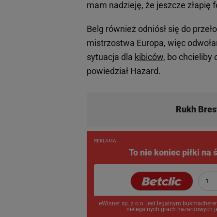
mam nadzieję, że jeszcze złapię 
Belg również odniósł się do przeł
mistrzostwa Europa, więc odwołan
sytuacja dla
kibiców
, bo chcieliby
powiedział Hazard.
Rukh Bres
REKLAMA
To nie koniec piłki na
1
eWinner sp. z o.o. jest legalnym bukmachere
nielegalnych grach hazardowych je