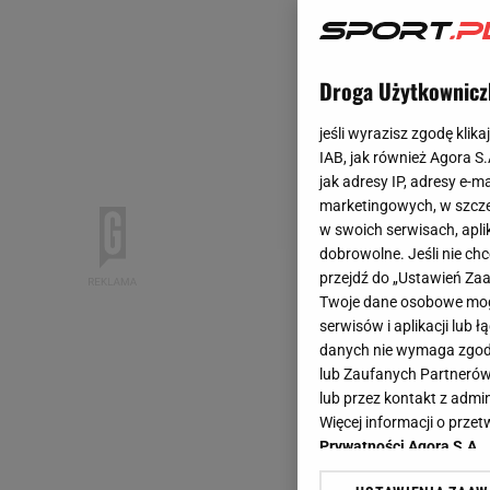
Droga Użytkownicz
jeśli wyrazisz zgodę klika
IAB, jak również Agora S
jak adresy IP, adresy e-m
marketingowych, w szcze
w swoich serwisach, aplik
dobrowolne. Jeśli nie ch
przejdź do „Ustawień Z
Twoje dane osobowe mogą
serwisów i aplikacji lub
danych nie wymaga zgody 
lub Zaufanych Partnerów
lub przez kontakt z admi
Więcej informacji o prz
Prywatności Agora S.A.