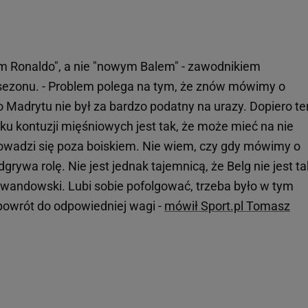
m Ronaldo", a nie "nowym Balem" - zawodnikiem
ezonu. - Problem polega na tym, że znów mówimy o
do Madrytu nie był za bardzo podatny na urazy. Dopiero te
dku kontuzji mięśniowych jest tak, że może mieć na nie
prowadzi się poza boiskiem. Nie wiem, czy gdy mówimy o
grywa rolę. Nie jest jednak tajemnicą, że Belg nie jest t
Lewandowski. Lubi sobie pofolgować, trzeba było w tym
powrót do odpowiedniej wagi -
mówił Sport.pl Tomasz