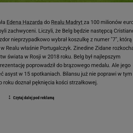
ała
Edena Hazarda
do
Realu Madryt
za 100 milionów euro
yli zachwyceni. Liczyli, że Belg będzie następcą Cristian
dor nieprzypadkowo wybrał koszulkę z numer "7", którą
ł w Realu właśnie Portugalczyk. Zinedine Zidane rozkoch
tw świata w Rosji w 2018 roku. Belg był najlepszym
prezentację poprowadził do brązowego medalu. Ale jego
ięć asyst w 15 spotkaniach. Bilansu już nie poprawi w tym
 roku doznał pęknięcia kości strzałkowej.