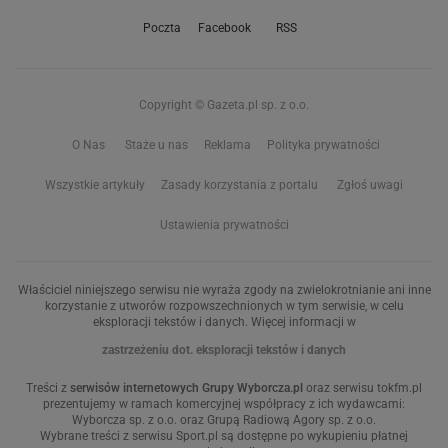
Poczta
Facebook
RSS
Copyright © Gazeta.pl sp. z o.o.
O Nas
Staże u nas
Reklama
Polityka prywatności
Wszystkie artykuły
Zasady korzystania z portalu
Zgłoś uwagi
Ustawienia prywatności
Właściciel niniejszego serwisu nie wyraża zgody na zwielokrotnianie ani inne
korzystanie z utworów rozpowszechnionych w tym serwisie, w celu
eksploracji tekstów i danych. Więcej informacji w
zastrzeżeniu dot. eksploracji tekstów i danych
Treści z
serwisów internetowych Grupy Wyborcza.pl
oraz serwisu tokfm.pl
prezentujemy w ramach komercyjnej współpracy z ich wydawcami:
Wyborcza sp. z o.o. oraz Grupą Radiową Agory sp. z o.o.
Wybrane treści z serwisu Sport.pl są dostępne po wykupieniu płatnej