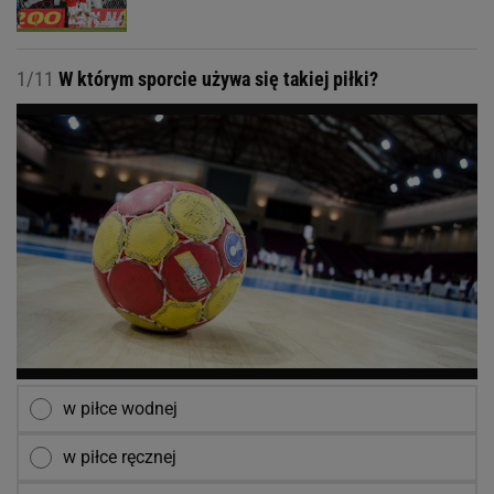
1/11
W którym sporcie używa się takiej piłki?
w piłce wodnej
w piłce ręcznej