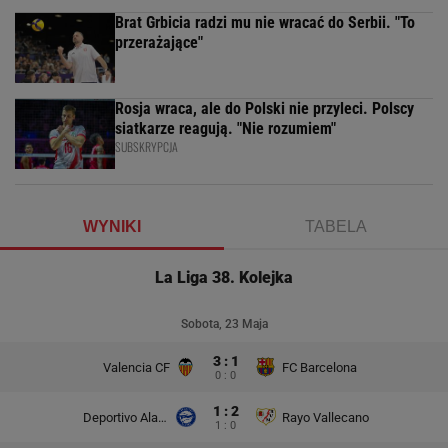
Brat Grbicia radzi mu nie wracać do Serbii. "To
przerażające"
Rosja wraca, ale do Polski nie przyleci. Polscy
siatkarze reagują. "Nie rozumiem"
SUBSKRYPCJA
WYNIKI
TABELA
La Liga 38. Kolejka
Sobota, 23 Maja
3 : 1
Valencia CF
FC Barcelona
0 : 0
1 : 2
Deportivo Alaves
Rayo Vallecano
1 : 0