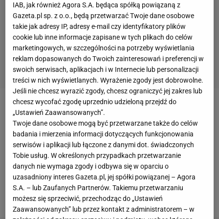
IAB, jak również Agora S.A. będąca spółką powiązaną z
Gazeta.pl sp. z o.o., będą przetwarzać Twoje dane osobowe
takie jak adresy IP, adresy e-mail czy identyfikatory plików
cookie lub inne informacje zapisane w tych plikach do celów
marketingowych, w szczególności na potrzeby wyświetlania
reklam dopasowanych do Twoich zainteresowań i preferencji w
swoich serwisach, aplikacjach i w Internecie lub personalizacji
treści w nich wyświetlanych. Wyrażenie zgody jest dobrowolne.
Jeśli nie chcesz wyrazić zgody, chcesz ograniczyć jej zakres lub
chcesz wycofać zgodę uprzednio udzieloną przejdź do
Arturo
Vidal
nie należy w tym sezonie do
„Ustawień Zaawansowanych”.
podstawowych
zawodników
Barcelony
. Chilijczyk
Twoje dane osobowe mogą być przetwarzane także do celów
badania i mierzenia informacji dotyczących funkcjonowania
zagrał w lidze hiszpańskiej w dziewięciu meczach
serwisów i aplikacji lub łączone z danymi dot. świadczonych
(cztery gole), ale tylko trzy razy zaczynał spotkania
Tobie usług. W określonych przypadkach przetwarzanie
La Liga od 1. minuty. W
Lidze Mistrzów
jest
danych nie wymaga zgody i odbywa się w oparciu o
uzasadniony interes Gazeta.pl, jej spółki powiązanej – Agora
podobnie - trzy występy po wejsciu z ławki, tylko raz
S.A. – lub Zaufanych Partnerów. Takiemu przetwarzaniu
w podstawowym składzie.
możesz się sprzeciwić, przechodząc do „Ustawień
Zaawansowanych” lub przez kontakt z administratorem – w