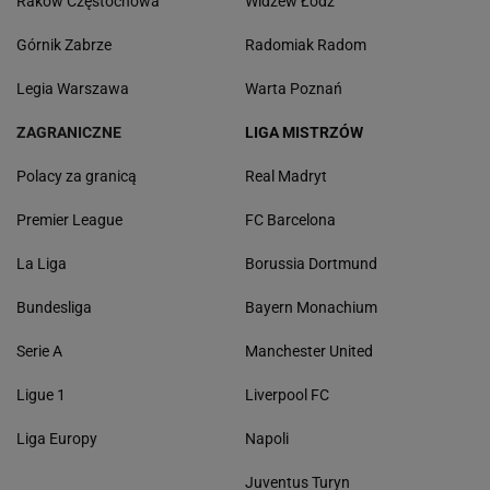
Raków Częstochowa
Widzew Łódź
Górnik Zabrze
Radomiak Radom
Legia Warszawa
Warta Poznań
ZAGRANICZNE
LIGA MISTRZÓW
Polacy za granicą
Real Madryt
Premier League
FC Barcelona
La Liga
Borussia Dortmund
Bundesliga
Bayern Monachium
Serie A
Manchester United
Ligue 1
Liverpool FC
Liga Europy
Napoli
Juventus Turyn