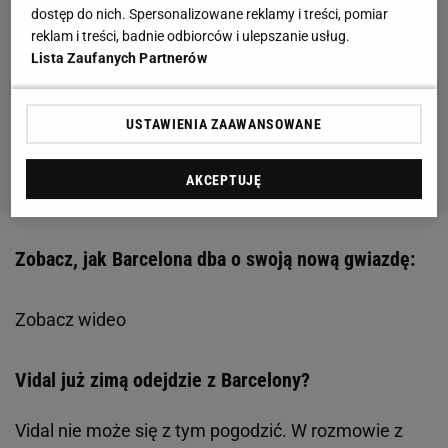
dostęp do nich. Spersonalizowane reklamy i treści, pomiar
reklam i treści, badnie odbiorców i ulepszanie usług.
Lista Zaufanych Partnerów
USTAWIENIA ZAAWANSOWANE
AKCEPTUJĘ
Zobacz, jak Barcelona dba o swoją nową gwiazdę:
Zobacz wideo
Vidal już zimą odejdzie z Barcelony?
Vidal nie może się z tym pogodzić. W rozmowie z