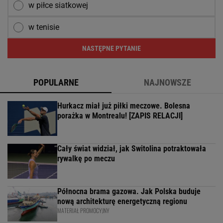
w piłce siatkowej
w tenisie
NASTĘPNE PYTANIE
POPULARNE
NAJNOWSZE
Hurkacz miał już piłki meczowe. Bolesna
porażka w Montrealu! [ZAPIS RELACJI]
Cały świat widział, jak Switolina potraktowała
rywalkę po meczu
Północna brama gazowa. Jak Polska buduje
nową architekturę energetyczną regionu
MATERIAŁ PROMOCYJNY