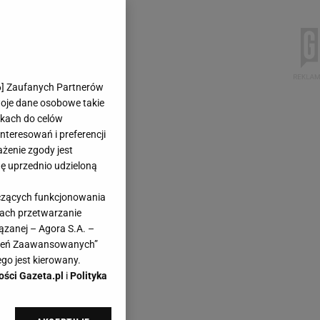
6
] Zaufanych Partnerów
woje dane osobowe takie
likach do celów
teresowań i preferencji
ażenie zgody jest
dę uprzednio udzieloną
yczących funkcjonowania
kach przetwarzanie
ązanej – Agora S.A. –
awień Zaawansowanych”
go jest kierowany.
ości Gazeta.pl
i
Polityka