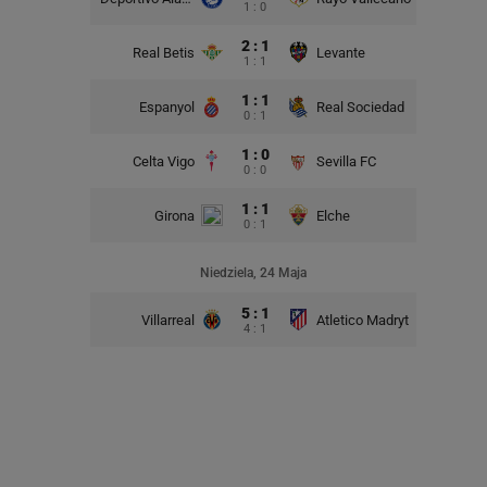
1 : 0
2 : 1
Real Betis
Levante
1 : 1
1 : 1
Espanyol
Real Sociedad
0 : 1
1 : 0
Celta Vigo
Sevilla FC
0 : 0
1 : 1
Girona
Elche
0 : 1
Niedziela, 24 Maja
5 : 1
Villarreal
Atletico Madryt
4 : 1