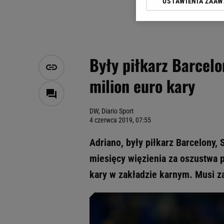
USTAWIENIA ZAA
Klikając „Akceptuję” wyra
Zaufanych Partnerów i A
dotyczące plików cookie,
odnośnik „Ustawienia pr
plików cookie możliwa je
Były piłkarz Barcelo
My, nasi Zaufani Partne
milion euro kary
Użycie dokładnych danych
Przechowywanie informacji
badnie odbiorców i uleps
DW, Diario Sport
4 czerwca 2019, 07:55
Adriano, były piłkarz Barcelony, 
miesięcy więzienia za oszustwa 
kary w zakładzie karnym. Musi za