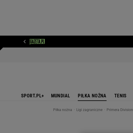
WIADOMOŚCI
NEXT
SPORT
PLOTEK
D
SPORT.PL+
MUNDIAL
PIŁKA NOŻNA
TENIS
Piłka nożna
Ligi zagraniczne
Primera Divisio