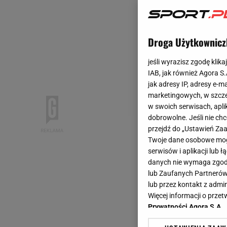
Droga Użytkownicz
jeśli wyrazisz zgodę klika
IAB, jak również Agora S
jak adresy IP, adresy e-m
marketingowych, w szcze
w swoich serwisach, aplik
dobrowolne. Jeśli nie ch
przejdź do „Ustawień Z
Twoje dane osobowe mogą
serwisów i aplikacji lub
danych nie wymaga zgody 
lub Zaufanych Partnerów
lub przez kontakt z admi
Więcej informacji o prz
Prywatności Agora S.A.