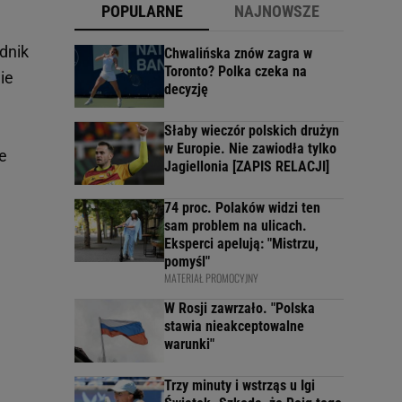
POPULARNE
NAJNOWSZE
dnik
Chwalińska znów zagra w
Toronto? Polka czeka na
ie
decyzję
Słaby wieczór polskich drużyn
w Europie. Nie zawiodła tylko
e
Jagiellonia [ZAPIS RELACJI]
74 proc. Polaków widzi ten
sam problem na ulicach.
Eksperci apelują: "Mistrzu,
pomyśl"
MATERIAŁ PROMOCYJNY
W Rosji zawrzało. "Polska
stawia nieakceptowalne
warunki"
Trzy minuty i wstrząs u Igi