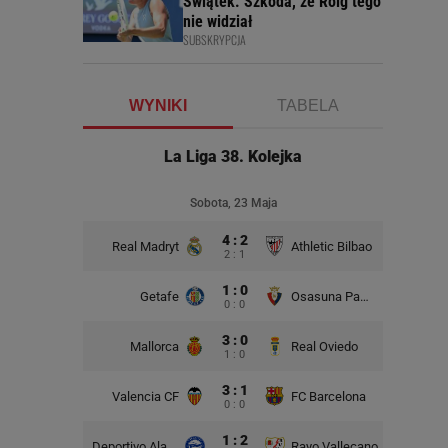
Świątek. Szkoda, że Roig tego
nie widział
SUBSKRYPCJA
WYNIKI
TABELA
La Liga 38. Kolejka
Sobota, 23 Maja
4 : 2
Real Madryt
Athletic Bilbao
2 : 1
1 : 0
Getafe
Osasuna Pampeluna
0 : 0
3 : 0
Mallorca
Real Oviedo
1 : 0
3 : 1
Valencia CF
FC Barcelona
0 : 0
1 : 2
Deportivo Alaves
Rayo Vallecano