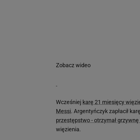
Zobacz wideo
Wcześniej
karę 21 miesięcy więz
Messi
. Argentyńczyk zapłacił karę 
przestępstwo - otrzymał grzywnę
więzienia.