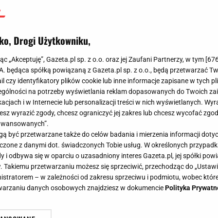
ko, Drogi Użytkowniku,
jąc „Akceptuję”, Gazeta.pl sp. z o.o. oraz jej Zaufani Partnerzy, w tym [
67
.A. będąca spółką powiązaną z Gazeta.pl sp. z o.o., będą przetwarzać T
ail czy identyfikatory plików cookie lub inne informacje zapisane w tych p
gólności na potrzeby wyświetlania reklam dopasowanych do Twoich zain
acjach i w Internecie lub personalizacji treści w nich wyświetlanych. Wyr
cesz wyrazić zgody, chcesz ograniczyć jej zakres lub chcesz wycofać zgo
aawansowanych”.
 być przetwarzane także do celów badania i mierzenia informacji dot
 łączone z danymi dot. świadczonych Tobie usług. W określonych przypad
i odbywa się w oparciu o uzasadniony interes Gazeta.pl, jej spółki powi
. Takiemu przetwarzaniu możesz się sprzeciwić, przechodząc do „Ust
nistratorem – w zależności od zakresu sprzeciwu i podmiotu, wobec które
etwarzaniu danych osobowych znajdziesz w dokumencie
Polityka Prywatn