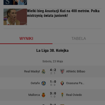
Wielki bieg Anastazji Kuś na 400 metrów. Polka
mistrzynią świata juniorek!
WYNIKI
TABELA
La Liga 38. Kolejka
Sobota, 23 Maja
4 : 2
Real Madryt
Athletic Bilbao
2 : 1
1 : 0
Getafe
Osasuna Pampeluna
0 : 0
3 : 0
Mallorca
Real Oviedo
1 : 0