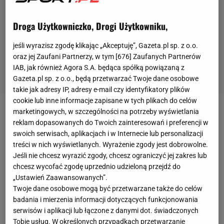
Droga Użytkowniczko, Drogi Użytkowniku,
jeśli wyrazisz zgodę klikając „Akceptuję”, Gazeta.pl sp. z o.o.
oraz jej Zaufani Partnerzy, w tym [
676
] Zaufanych Partnerów
IAB, jak również Agora S.A. będąca spółką powiązaną z
Gazeta.pl sp. z o.o., będą przetwarzać Twoje dane osobowe
takie jak adresy IP, adresy e-mail czy identyfikatory plików
cookie lub inne informacje zapisane w tych plikach do celów
marketingowych, w szczególności na potrzeby wyświetlania
Jose Antonio Reyes był wychowankiem
Sevilli,
do
reklam dopasowanych do Twoich zainteresowań i preferencji w
której trafił w wieku dziewięciu lat i to w niej
swoich serwisach, aplikacjach i w Internecie lub personalizacji
rozpoczął zawodową karierę. W 2004 roku Reyes
treści w nich wyświetlanych. Wyrażenie zgody jest dobrowolne.
Jeśli nie chcesz wyrazić zgody, chcesz ograniczyć jej zakres lub
został kupiony przez Arsenal. Arsene Wenger
chcesz wycofać zgodę uprzednio udzieloną przejdź do
zapłacił za hiszpańskiego zawodnika 10,5 mln
„Ustawień Zaawansowanych”.
funtów. W następnych latach Reyes grał kolejno w
Twoje dane osobowe mogą być przetwarzane także do celów
badania i mierzenia informacji dotyczących funkcjonowania
Realu Madryt
(wypożyczenie), Atletico, Benfice
serwisów i aplikacji lub łączone z danymi dot. świadczonych
(wypożyczenie), by w 2012 roku roku wrócić do
Tobie usług. W określonych przypadkach przetwarzanie