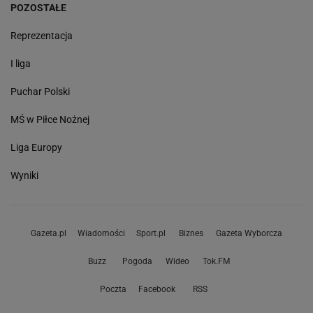
POZOSTAŁE
Reprezentacja
I liga
Puchar Polski
MŚ w Piłce Nożnej
Liga Europy
Wyniki
Gazeta.pl
Wiadomości
Sport.pl
Biznes
Gazeta Wyborcza
Buzz
Pogoda
Wideo
Tok.FM
Poczta
Facebook
RSS