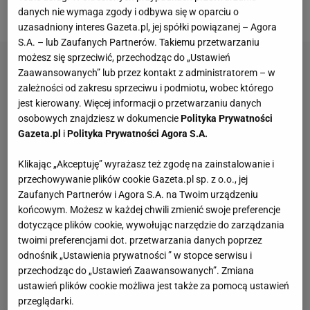
Sevilli.
danych nie wymaga zgody i odbywa się w oparciu o
uzasadniony interes Gazeta.pl, jej spółki powiązanej – Agora
S.A. – lub Zaufanych Partnerów. Takiemu przetwarzaniu
możesz się sprzeciwić, przechodząc do „Ustawień
Zaawansowanych” lub przez kontakt z administratorem – w
zależności od zakresu sprzeciwu i podmiotu, wobec którego
jest kierowany. Więcej informacji o przetwarzaniu danych
osobowych znajdziesz w dokumencie
Polityka Prywatności
Gazeta.pl
i
Polityka Prywatności Agora S.A.
Klikając „Akceptuję” wyrażasz też zgodę na zainstalowanie i
przechowywanie plików cookie Gazeta.pl sp. z o.o., jej
Zaufanych Partnerów i Agora S.A. na Twoim urządzeniu
końcowym. Możesz w każdej chwili zmienić swoje preferencje
dotyczące plików cookie, wywołując narzędzie do zarządzania
twoimi preferencjami dot. przetwarzania danych poprzez
odnośnik „Ustawienia prywatności ” w stopce serwisu i
przechodząc do „Ustawień Zaawansowanych”. Zmiana
ustawień plików cookie możliwa jest także za pomocą ustawień
przeglądarki.