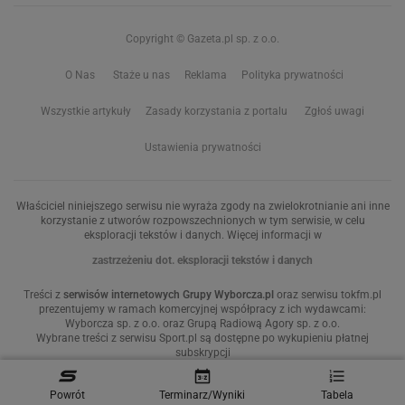
Copyright © Gazeta.pl sp. z o.o.
O Nas
Staże u nas
Reklama
Polityka prywatności
Wszystkie artykuły
Zasady korzystania z portalu
Zgłoś uwagi
Ustawienia prywatności
Właściciel niniejszego serwisu nie wyraża zgody na zwielokrotnianie ani inne
korzystanie z utworów rozpowszechnionych w tym serwisie, w celu
eksploracji tekstów i danych. Więcej informacji w
zastrzeżeniu dot. eksploracji tekstów i danych
Treści z
serwisów internetowych Grupy Wyborcza.pl
oraz serwisu tokfm.pl
prezentujemy w ramach komercyjnej współpracy z ich wydawcami:
Wyborcza sp. z o.o. oraz Grupą Radiową Agory sp. z o.o.
Wybrane treści z serwisu Sport.pl są dostępne po wykupieniu płatnej
subskrypcji
Powrót
Terminarz/Wyniki
Tabela