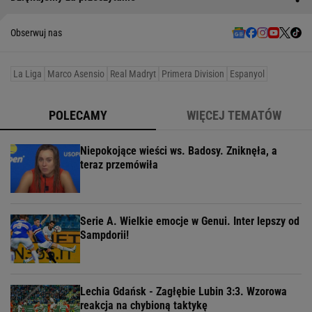
Obserwuj nas
La Liga
Marco Asensio
Real Madryt
Primera Division
Espanyol
POLECAMY
WIĘCEJ TEMATÓW
Niepokojące wieści ws. Badosy. Zniknęła, a
teraz przemówiła
Serie A. Wielkie emocje w Genui. Inter lepszy od
Sampdorii!
Lechia Gdańsk - Zagłębie Lubin 3:3. Wzorowa
reakcja na chybioną taktykę