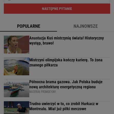
NASTĘPNE PYTANIE
POPULARNE
NAJNOWSZE
Anastazja Kuś mistrzynią świata! Historyczny
występ, brawo!
Mistrzyni olimpijska kończy karierę. To żona
znanego piłkarza
Północna brama gazowa. Jak Polska buduje
nową architekturę energetyczną regionu
MATERIAŁ PROMOCYJNY
Trudno uwierzyć w to, co zrobił Hurkacz w
Montrealu. Miał już piłki meczowe