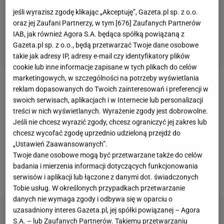
jeśli wyrazisz zgodę klikając „Akceptuję”, Gazeta.pl sp. z o.o.
oraz jej Zaufani Partnerzy, w tym [
676
] Zaufanych Partnerów
IAB, jak również Agora S.A. będąca spółką powiązaną z
Gazeta.pl sp. z o.o., będą przetwarzać Twoje dane osobowe
takie jak adresy IP, adresy e-mail czy identyfikatory plików
cookie lub inne informacje zapisane w tych plikach do celów
marketingowych, w szczególności na potrzeby wyświetlania
Jedyna bramka dla "Królewskich" padła w 41.
reklam dopasowanych do Twoich zainteresowań i preferencji w
swoich serwisach, aplikacjach i w Internecie lub personalizacji
minucie. Bardzo sprytnym zagraniem sprzed pola
treści w nich wyświetlanych. Wyrażenie zgody jest dobrowolne.
karnego popisał się Luka Modrić, a bramkarza rywali
Jeśli nie chcesz wyrazić zgody, chcesz ograniczyć jej zakres lub
precyzyjnym uderzeniem pokonał Marco Asensio.
chcesz wycofać zgodę uprzednio udzieloną przejdź do
„Ustawień Zaawansowanych”.
Chociaż Real kontrolował spotkanie i miał jeszcze
Twoje dane osobowe mogą być przetwarzane także do celów
kilka dogodnych okazji, to więcej bramek w tym
badania i mierzenia informacji dotyczących funkcjonowania
meczu nie padło.
serwisów i aplikacji lub łączone z danymi dot. świadczonych
Tobie usług. W określonych przypadkach przetwarzanie
danych nie wymaga zgody i odbywa się w oparciu o
uzasadniony interes Gazeta.pl, jej spółki powiązanej – Agora
S.A. – lub Zaufanych Partnerów. Takiemu przetwarzaniu