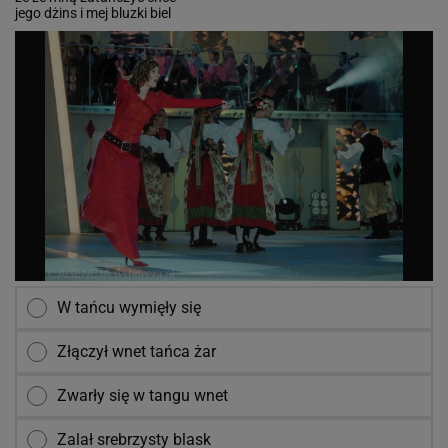
jego dżins i mej bluzki biel
W tańcu wymięły się
Złączył wnet tańca żar
Zwarły się w tangu wnet
Zalał srebrzysty blask