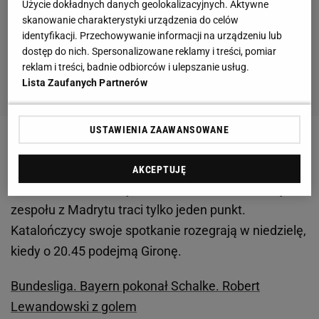
Użycie dokładnych danych geolokalizacyjnych. Aktywne
skanowanie charakterystyki urządzenia do celów
identyfikacji. Przechowywanie informacji na urządzeniu lub
dostęp do nich. Spersonalizowane reklamy i treści, pomiar
reklam i treści, badnie odbiorców i ulepszanie usług.
Lista Zaufanych Partnerów
USTAWIENIA ZAAWANSOWANE
Po pięciu rozegranych spotkaniach Real prowadzi w
tabeli z dorobkiem 13 punktów. Druga jest
FC
AKCEPTUJĘ
Barcelona
, która ma jeden
mecz
na koncie mniej i do
zespołu z Madrytu traci tylko jeden punkt.
Katalończycy swoje spotkanie rozegrają w niedzielę,
kiedy o 20.45 podejmą Gironę.
Bundesliga. Bayern pokonał Schalke. Robert
Lewandowski z golem