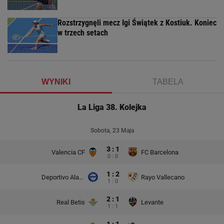
Rozstrzygnęli mecz Igi Świątek z Kostiuk. Koniec
w trzech setach
WYNIKI
TABELA
La Liga 38. Kolejka
Sobota, 23 Maja
3 : 1
Valencia CF
FC Barcelona
0 : 0
1 : 2
Deportivo Alaves
Rayo Vallecano
1 : 0
2 : 1
Real Betis
Levante
1 : 1
1 : 1