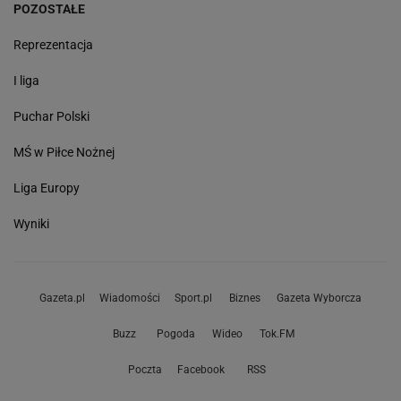
POZOSTAŁE
Reprezentacja
I liga
Puchar Polski
MŚ w Piłce Nożnej
Liga Europy
Wyniki
Gazeta.pl
Wiadomości
Sport.pl
Biznes
Gazeta Wyborcza
Buzz
Pogoda
Wideo
Tok.FM
Poczta
Facebook
RSS