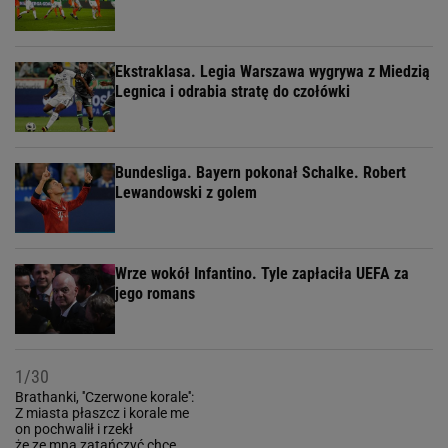
Ekstraklasa. Legia Warszawa wygrywa z Miedzią
Legnica i odrabia stratę do czołówki
Bundesliga. Bayern pokonał Schalke. Robert
Lewandowski z golem
Wrze wokół Infantino. Tyle zapłaciła UEFA za
jego romans
1/30
Brathanki, ''Czerwone korale'':
Z miasta płaszcz i korale me
on pochwalił i rzekł
że ze mną zatańczyć chce