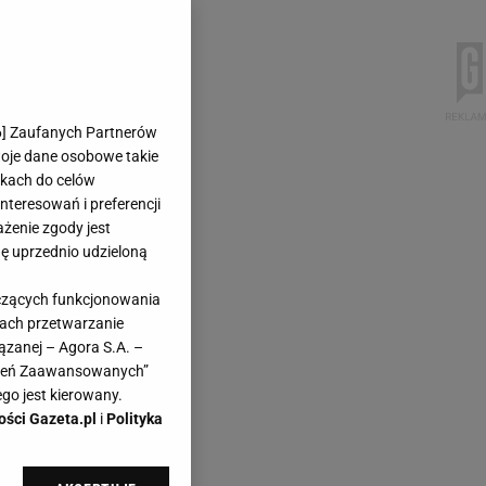
6
] Zaufanych Partnerów
woje dane osobowe takie
likach do celów
teresowań i preferencji
ażenie zgody jest
dę uprzednio udzieloną
yczących funkcjonowania
kach przetwarzanie
ązanej – Agora S.A. –
awień Zaawansowanych”
go jest kierowany.
ości Gazeta.pl
i
Polityka