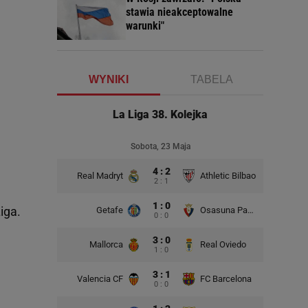
stawia nieakceptowalne
warunki"
WYNIKI
TABELA
La Liga 38. Kolejka
Sobota, 23 Maja
4 : 2
Real Madryt
Athletic Bilbao
2 : 1
1 : 0
iga.
Getafe
Osasuna Pampeluna
0 : 0
3 : 0
Mallorca
Real Oviedo
1 : 0
3 : 1
Valencia CF
FC Barcelona
0 : 0