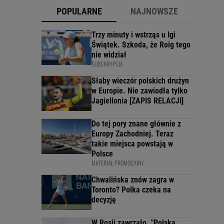
POPULARNE
NAJNOWSZE
Trzy minuty i wstrząs u Igi
Świątek. Szkoda, że Roig tego
nie widział
SUBSKRYPCJA
Słaby wieczór polskich drużyn
w Europie. Nie zawiodła tylko
Jagiellonia [ZAPIS RELACJI]
Do tej pory znane głównie z
Europy Zachodniej. Teraz
takie miejsca powstają w
Polsce
MATERIAŁ PROMOCYJNY
Chwalińska znów zagra w
Toronto? Polka czeka na
decyzję
W Rosji zawrzało. "Polska