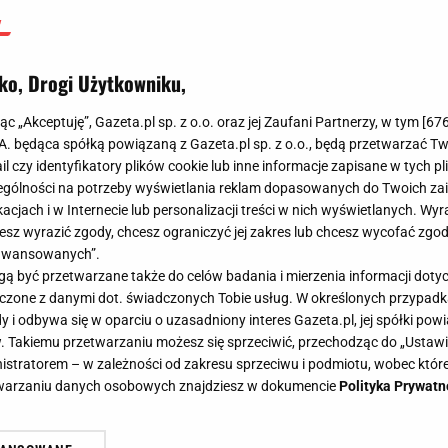
ko, Drogi Użytkowniku,
jąc „Akceptuję”, Gazeta.pl sp. z o.o. oraz jej Zaufani Partnerzy, w tym [
67
.A. będąca spółką powiązaną z Gazeta.pl sp. z o.o., będą przetwarzać T
ail czy identyfikatory plików cookie lub inne informacje zapisane w tych p
gólności na potrzeby wyświetlania reklam dopasowanych do Twoich zain
acjach i w Internecie lub personalizacji treści w nich wyświetlanych. Wyr
cesz wyrazić zgody, chcesz ograniczyć jej zakres lub chcesz wycofać zgo
aawansowanych”.
 być przetwarzane także do celów badania i mierzenia informacji dot
 łączone z danymi dot. świadczonych Tobie usług. W określonych przypad
i odbywa się w oparciu o uzasadniony interes Gazeta.pl, jej spółki powi
. Takiemu przetwarzaniu możesz się sprzeciwić, przechodząc do „Ust
nistratorem – w zależności od zakresu sprzeciwu i podmiotu, wobec które
etwarzaniu danych osobowych znajdziesz w dokumencie
Polityka Prywatn