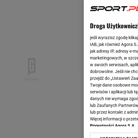
Droga Użytkownicz
jeśli wyrazisz zgodę klika
IAB, jak również Agora S
jak adresy IP, adresy e-m
marketingowych, w szcze
w swoich serwisach, aplik
dobrowolne. Jeśli nie ch
przejdź do „Ustawień Z
Twoje dane osobowe mogą
serwisów i aplikacji lub
danych nie wymaga zgody 
lub Zaufanych Partnerów
lub przez kontakt z admi
Więcej informacji o prz
Prywatności Agora S.A.