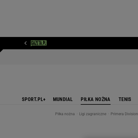
WIADOMOŚCI
NEXT
SPORT
PLOTEK
D
SPORT.PL+
MUNDIAL
PIŁKA NOŻNA
TENIS
Piłka nożna
Ligi zagraniczne
Primera Divisio