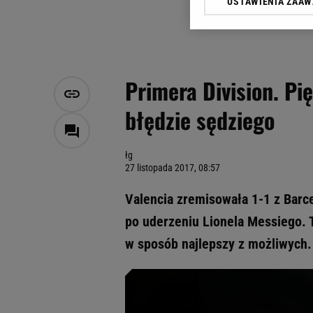
USTAWIENIA ZAA
Klikając „Akceptuję” wyra
Zaufanych Partnerów i A
dotyczące plików cookie,
odnośnik „Ustawienia pr
plików cookie możliwa je
Primera Division. Pi
My, nasi Zaufani Partne
błędzie sędziego
Użycie dokładnych danych
Przechowywanie informacji
badnie odbiorców i uleps
łg
27 listopada 2017, 08:57
Valencia zremisowała 1-1 z Barc
po uderzeniu Lionela Messiego. 
w sposób najlepszy z możliwych.