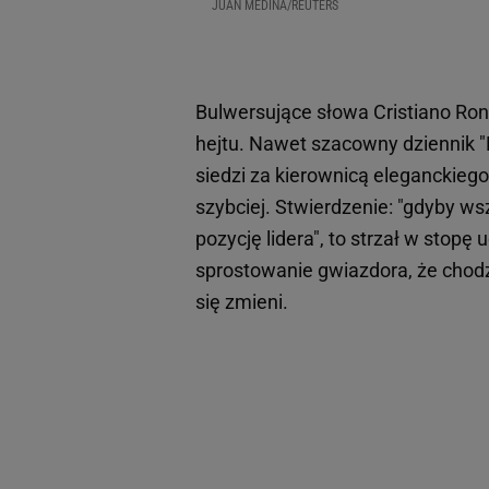
JUAN MEDINA/REUTERS
Bulwersujące słowa Cristiano Ron
hejtu. Nawet szacowny dziennik "L
siedzi za kierownicą eleganckiego
szybciej. Stwierdzenie: "gdyby w
pozycję lidera", to strzał w stop
sprostowanie gwiazdora, że chodz
się zmieni.