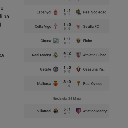
1 : 1
iu
1 : 1
Espanyol
Real Sociedad
0 : 1
i na
d
1 : 0
Celta Vigo
Sevilla FC
0 : 0
1 : 1
Girona
Elche
0 : 1
4 : 2
sa
Real Madryt
Athletic Bilbao
2 : 1
1 : 0
Getafe
Osasuna Pampeluna
0 : 0
3 : 0
Mallorca
Real Oviedo
1 : 0
Niedziela, 24 Maja
5 : 1
Villarreal
Atletico Madryt
4 : 1