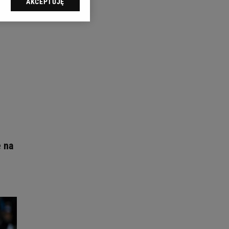
AKCEPTUJĘ
l sp. z o.o., jej
ić swoje preferencje
arzania danych poprzez
ych”. Zmiana ustawień
ach:
 celów identyfikacji.
omiar reklam i treści,
e na