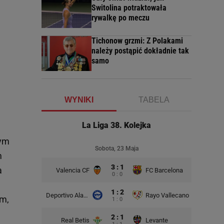
Switolina potraktowała
rywalkę po meczu
Tichonow grzmi: Z Polakami
należy postąpić dokładnie tak
samo
WYNIKI
TABELA
La Liga 38. Kolejka
tym
Sobota, 23 Maja
m
3 : 1
a
Valencia CF
FC Barcelona
0 : 0
1 : 2
Deportivo Alaves
Rayo Vallecano
em,
1 : 0
2 : 1
Real Betis
Levante