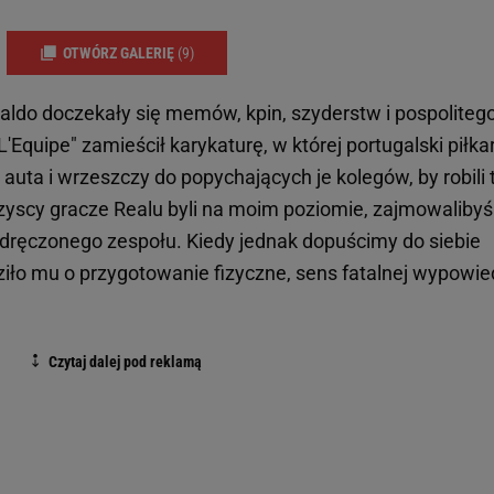
OTWÓRZ GALERIĘ
(9)
aldo doczekały się memów, kpin, szyderstw i pospoliteg
'Equipe" zamieścił karykaturę, w której portugalski piłka
 auta i wrzeszczy do popychających je kolegów, by robili 
szyscy gracze Realu byli na moim poziomie, zajmowaliby
ę udręczonego zespołu. Kiedy jednak dopuścimy do siebie
iło mu o przygotowanie fizyczne, sens fatalnej wypowie