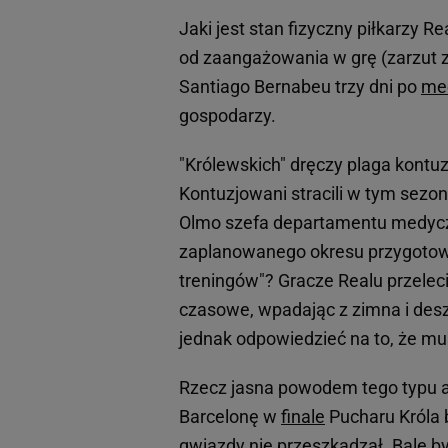
Jaki jest stan fizyczny piłkarzy R
od zaangażowania w grę (zarzut 
Santiago Bernabeu trzy dni po
me
gospodarzy.
"Królewskich" dręczy plaga kontu
Kontuzjowani stracili w tym sezo
Olmo szefa departamentu medyczn
zaplanowanego okresu przygotowa
treningów"? Gracze Realu przelecie
czasowe, wpadając z zimna i des
jednak odpowiedzieć na to, że mu
Rzecz jasna powodem tego typu a
Barcelonę w
finale
Pucharu Króla 
gwiazdy nie przeszkadzał. Bale b