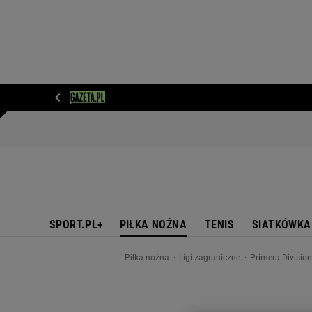
WIADOMOŚCI
NEXT
SPORT
PLOTEK
D
SPORT.PL+
PIŁKA NOŻNA
TENIS
SIATKÓWKA
Piłka nożna
Ligi zagraniczne
Primera Divisio