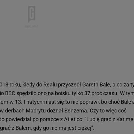
 2013 roku, kiedy do Realu przyszedł Gareth Bale, a co za 
rio BBC spędziło ono na boisku tylko 37 proc czasu. W ty
em w 13. I natychmiast się to nie poprawi, bo choć Bale'
u w derbach Madrytu doznał Benzema. Czy to więc coś
o powiedział po porażce z Atletico: "Lubię grać z Karim
 grać z Balem, gdy go nie ma jest ciężej".