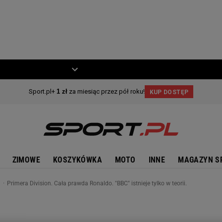
ZIECKO
MOTO
ZIMOWE
KOSZYKÓWKA
MOTO
INNE
MAGAZYN S
n
Primera Division. Cała prawda Ronaldo. "BBC" istnieje tylko w teorii.