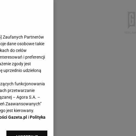
6
] Zaufanych Partnerów
woje dane osobowe takie
likach do celów
teresowań i preferencji
ażenie zgody jest
dę uprzednio udzieloną
yczących funkcjonowania
kach przetwarzanie
ązanej – Agora S.A. –
awień Zaawansowanych”
go jest kierowany.
ości Gazeta.pl
i
Polityka