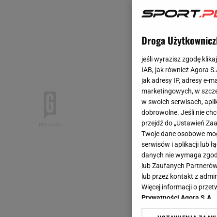
Droga Użytkownicz
jeśli wyrazisz zgodę klika
IAB, jak również Agora S
jak adresy IP, adresy e-m
marketingowych, w szcze
w swoich serwisach, aplik
dobrowolne. Jeśli nie ch
przejdź do „Ustawień Z
Twoje dane osobowe mogą
serwisów i aplikacji lub
danych nie wymaga zgody 
lub Zaufanych Partnerów
lub przez kontakt z admi
Więcej informacji o prz
Prywatności Agora S.A.