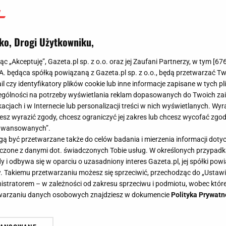
ko, Drogi Użytkowniku,
jąc „Akceptuję”, Gazeta.pl sp. z o.o. oraz jej Zaufani Partnerzy, w tym [
67
.A. będąca spółką powiązaną z Gazeta.pl sp. z o.o., będą przetwarzać T
ail czy identyfikatory plików cookie lub inne informacje zapisane w tych p
gólności na potrzeby wyświetlania reklam dopasowanych do Twoich zain
acjach i w Internecie lub personalizacji treści w nich wyświetlanych. Wyr
cesz wyrazić zgody, chcesz ograniczyć jej zakres lub chcesz wycofać zgo
aawansowanych”.
 być przetwarzane także do celów badania i mierzenia informacji dot
 łączone z danymi dot. świadczonych Tobie usług. W określonych przypad
i odbywa się w oparciu o uzasadniony interes Gazeta.pl, jej spółki powi
. Takiemu przetwarzaniu możesz się sprzeciwić, przechodząc do „Ust
nistratorem – w zależności od zakresu sprzeciwu i podmiotu, wobec które
etwarzaniu danych osobowych znajdziesz w dokumencie
Polityka Prywatn