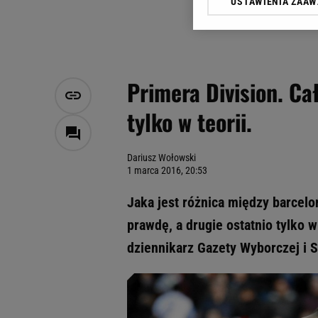
USTAWIENIA ZAA
Klikając „Akceptuję” wyra
Zaufanych Partnerów i A
dotyczące plików cookie,
odnośnik „Ustawienia pr
plików cookie możliwa je
Primera Division. Ca
My, nasi Zaufani Partne
tylko w teorii.
Użycie dokładnych danych
Przechowywanie informacji
badnie odbiorców i uleps
Dariusz Wołowski
1 marca 2016, 20:53
Jaka jest różnica między barcel
prawdę, a drugie ostatnio tylko w
dziennikarz Gazety Wyborczej i S