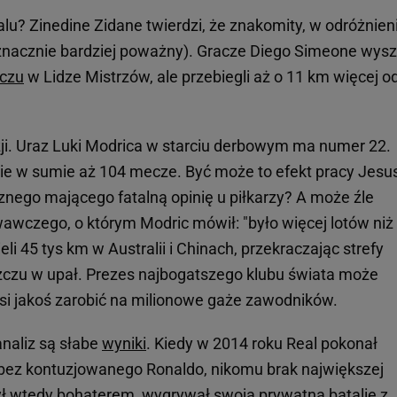
ealu? Zinedine Zidane twierdzi, że znakomity, w odróżnien
znacznie bardziej poważny). Gracze Diego Simeone wyszl
czu
w Lidze Mistrzów, ale przebiegli aż o 11 km więcej o
zji. Uraz Luki Modrica w starciu derbowym ma numer 22.
nie w sumie aż 104 mecze. Być może to efekt pracy Jesu
ego mającego fatalną opinię u piłkarzy? A może źle
wczego, o którym Modric mówił: "było więcej lotów niż
li 45 tys km w Australii i Chinach, przekraczając strefy
zczu w upał. Prezes najbogatszego klubu świata może
si jakoś zarobić na milionowe gaże zawodników.
naliz są słabe
wyniki
. Kiedy w 2014 roku Real pokonał
bez kontuzjowanego Ronaldo, nikomu brak największej
ył wtedy bohaterem, wygrywał swoją prywatną batalię z