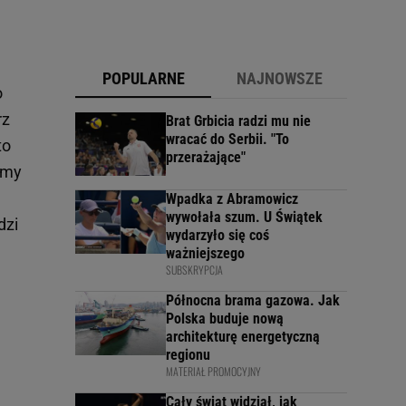
POPULARNE
NAJNOWSZE
o
rz
Brat Grbicia radzi mu nie
wracać do Serbii. "To
to
przerażające"
śmy
Wpadka z Abramowicz
wywołała szum. U Świątek
dzi
wydarzyło się coś
ważniejszego
SUBSKRYPCJA
Północna brama gazowa. Jak
Polska buduje nową
architekturę energetyczną
regionu
MATERIAŁ PROMOCYJNY
Cały świat widział, jak