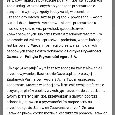
serwisów i aplikacji lub łączone z danymi dot. świadczonych
Tobie usług. W określonych przypadkach przetwarzanie
danych nie wymaga zgody i odbywa się w oparciu o
uzasadniony interes Gazeta.pl, jej spółki powiązanej – Agora
S.A. – lub Zaufanych Partnerów. Takiemu przetwarzaniu
możesz się sprzeciwić, przechodząc do „Ustawień
Zaawansowanych” lub przez kontakt z administratorem – w
- Nie możesz wściekać się, gdyż kolega strzelił gola.
zależności od zakresu sprzeciwu i podmiotu, wobec którego
jest kierowany. Więcej informacji o przetwarzaniu danych
Brak radości to popełnienie samobójstwa jako
osobowych znajdziesz w dokumencie
Polityka Prywatności
członek zespołu. Wtedy nie jesteś wart nic dla
Gazeta.pl
i
Polityka Prywatności Agora S.A.
swojego zespołu - powiedział Bułgar w rozmowie ze
Klikając „Akceptuję” wyrażasz też zgodę na zainstalowanie i
"Sportium". - Nie można wątpić w umiejętności
przechowywanie plików cookie Gazeta.pl sp. z o.o., jej
Ronaldo czy Messiego. Cristiano przechodzi przez
Zaufanych Partnerów i Agora S.A. na Twoim urządzeniu
trudny okres, ale to zdarza się wszystkim piłkarzom.
końcowym. Możesz w każdej chwili zmienić swoje preferencje
Sam byłem kiedyś wygwizdywany. To trener
dotyczące plików cookie, wywołując narzędzie do zarządzania
twoimi preferencjami dot. przetwarzania danych poprzez
podejmuje decyzje i rozmawia z zawodnikiem. Może
odnośnik „Ustawienia prywatności ” w stopce serwisu i
dotyka go obsesja Messiego? Nie jestem w jego
przechodząc do „Ustawień Zaawansowanych”. Zmiana
głowie. Ale Messi motywuje swoich kolegów, a jeśli
ustawień plików cookie możliwa jest także za pomocą ustawień