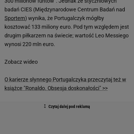
300 milionów funtów". Jednak ze styczniowych
badań CIES (Międzynarodowe Centrum Badań nad
Sportem
) wynika, że Portugalczyk mógłby
kosztować 133 miliony euro. Pod tym względem jest
drugim piłkarzem na świecie; wartość Leo Messiego
wynosi 220 mln euro.
Zobacz wideo
O karierze słynnego Portugalczyka przeczytaj też w
książce "Ronaldo. Obsesja doskonałości" >>