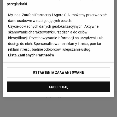
przeglądarki.
Ronaldo nie strzela, to ma to wpływ na zespół.
My, nasi Zaufani Partnerzy i Agora S.A. możemy przetwarzać
- Messi jest na tym samym poziomie co Pele,
Diego
dane osobowe w następujących celach:
Maradona
czy Johan
Cruyff
. Cristiano wkurza to, że
Użycie dokładnych danych geolokalizacyjnych. Aktywne
skanowanie charakterystyki urządzenia do celów
jest porównywany wyłącznie do Messiego. O
identyfikacji. Przechowywanie informacji na urządzeniu lub
przyszłość Ronaldo należałoby zapytać Florentino
dostęp do nich. Spersonalizowane reklamy i treści, pomiar
Pereza. Prędzej czy później Cristiano zostanie
reklam i treści, badnie odbiorców i ulepszanie usług.
Lista Zaufanych Partnerów
sprzedany przez swojego prezydenta. Taki jest świat
futbolu, ale to zależy od Pereza. Nie wiem, czy
brakuje im pieniędzy. Jeśli tak, to dobry moment na
USTAWIENIA ZAAWANSOWANE
jego sprzedaż.
AKCEPTUJĘ