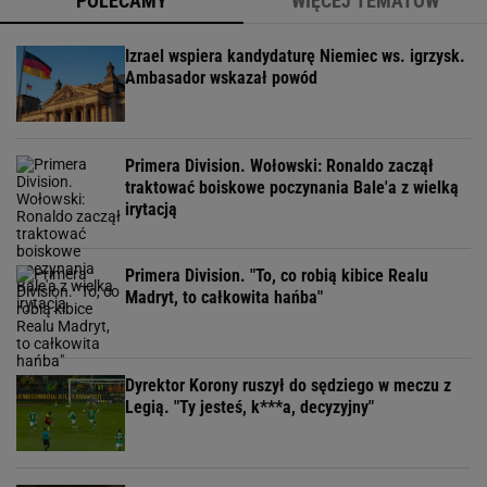
POLECAMY
WIĘCEJ TEMATÓW
Izrael wspiera kandydaturę Niemiec ws. igrzysk.
Ambasador wskazał powód
Primera Division. Wołowski: Ronaldo zaczął
traktować boiskowe poczynania Bale'a z wielką
irytacją
Primera Division. "To, co robią kibice Realu
Madryt, to całkowita hańba"
Dyrektor Korony ruszył do sędziego w meczu z
Legią. "Ty jesteś, k***a, decyzyjny"