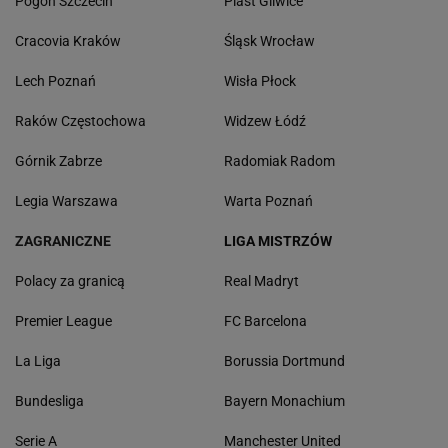
Pogoń Szczecin
Piast Gliwice
Cracovia Kraków
Śląsk Wrocław
Lech Poznań
Wisła Płock
Raków Częstochowa
Widzew Łódź
Górnik Zabrze
Radomiak Radom
Legia Warszawa
Warta Poznań
ZAGRANICZNE
LIGA MISTRZÓW
Polacy za granicą
Real Madryt
Premier League
FC Barcelona
La Liga
Borussia Dortmund
Bundesliga
Bayern Monachium
Serie A
Manchester United