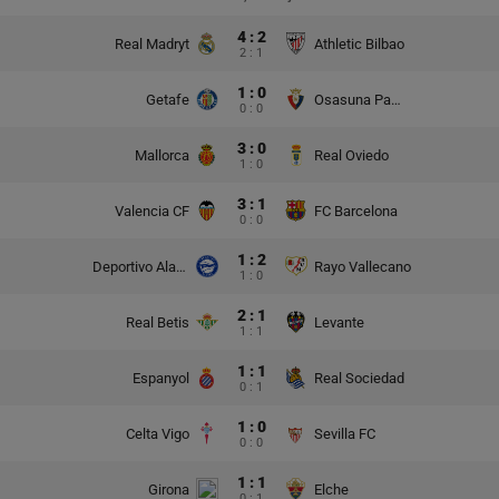
4 : 2
Real Madryt
Athletic Bilbao
2 : 1
1 : 0
Getafe
Osasuna Pampeluna
0 : 0
3 : 0
Mallorca
Real Oviedo
1 : 0
3 : 1
Valencia CF
FC Barcelona
0 : 0
1 : 2
Deportivo Alaves
Rayo Vallecano
1 : 0
2 : 1
Real Betis
Levante
1 : 1
1 : 1
Espanyol
Real Sociedad
0 : 1
1 : 0
Celta Vigo
Sevilla FC
0 : 0
1 : 1
Girona
Elche
0 : 1