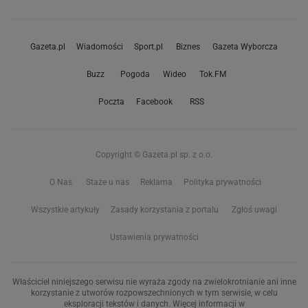
Gazeta.pl
Wiadomości
Sport.pl
Biznes
Gazeta Wyborcza
Buzz
Pogoda
Wideo
Tok.FM
Poczta
Facebook
RSS
Copyright © Gazeta.pl sp. z o.o.
O Nas
Staże u nas
Reklama
Polityka prywatności
Wszystkie artykuły
Zasady korzystania z portalu
Zgłoś uwagi
Ustawienia prywatności
Właściciel niniejszego serwisu nie wyraża zgody na zwielokrotnianie ani inne
korzystanie z utworów rozpowszechnionych w tym serwisie, w celu
eksploracji tekstów i danych. Więcej informacji w